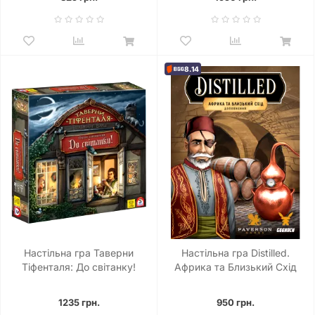
8.14
Настільна гра Таверни
Настільна гра Distilled.
Тіфенталя: До світанку!
Африка та Близький Схід
(The Taverns of Tiefenthal:
Open Doors!)
1235 грн.
950 грн.