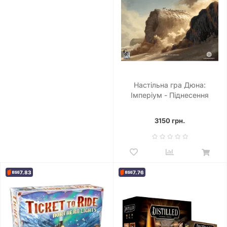
Настільна гра Дюна:
Імперіум - Піднесення
(Dune: Imperium – Uprising)
3150 грн.
7.83
7.76