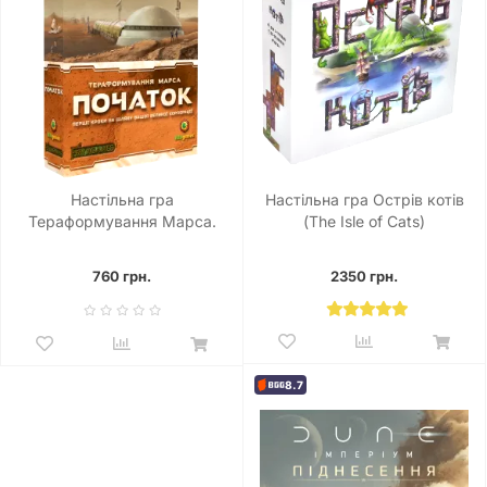
Настільна гра
Настільна гра Острів котів
Тераформування Марса.
(The Isle of Cats)
Початок (Terraforming Mars:
Prelude)
760 грн.
2350 грн.
8.7