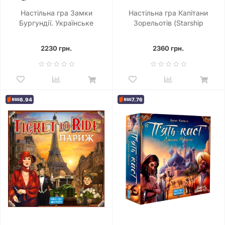
Настільна гра Замки
Настільна гра Капітани
Бургундії. Українське
Зорельотів (Starship
видання (Castles of
Captains)
Burgundy)
2230 грн.
2360 грн.
6.94
7.76