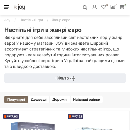
0
0
0
Joy
Настільні ігри
Жанр євро
Настільні ігри в жанрі євро
Відкрийте для себе захопливий світ настільних ігор у жанрі
євро! У нашому магазині JOY ви знайдете широкий
асортимент стратегічних та глибоких настільних ігор, що
подарують вам незабутні години інтелектуальних розваг.
Купуйте улюблені євро-ігри в Україні за найкращими цінами
та з швидкою доставкою.
Фільтр
Популярні
Дешевші
Дорожчі
Найвищі оцінки
7.63
7.52