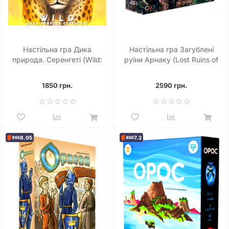
Настільна гра Дика
Настільна гра Загублені
природа. Серенгеті (Wild:
руїни Арнаку (Lost Ruins of
Serengeti)
Arnak)
1850 грн.
2590 грн.
8.05
7.2