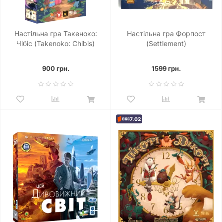
Настільна гра Такеноко:
Настільна гра Форпост
Чібіс (Takenoko: Chibis)
(Settlement)
Ювілейне видання
900 грн.
1599 грн.
7.02