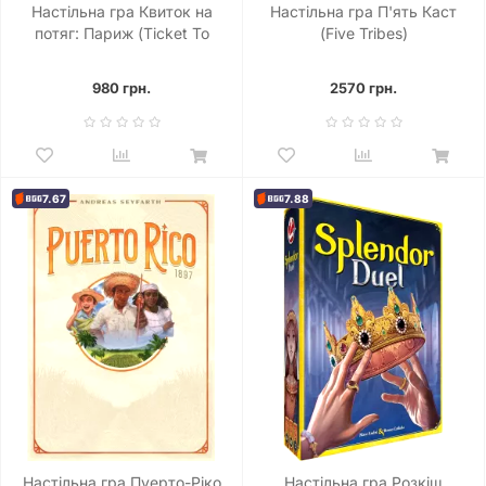
Настільна гра Квиток на
Настільна гра П'ять Каст
потяг: Париж (Ticket To
(Five Tribes)
Ride: Paris)
980 грн.
2570 грн.
7.67
7.88
Настільна гра Пуерто-Ріко
Настільна гра Розкіш