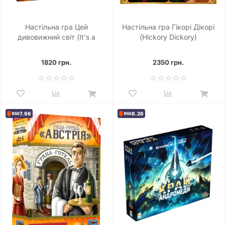
Настільна гра Цей
Настільна гра Гікорі Дікорі
дивовижний світ (It's a
(Hickory Dickory)
Wonderful World)
1820 грн.
2350 грн.
7.96
8.26