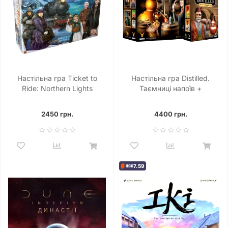
Настільна гра Ticket to
Настільна гра Distilled.
Ride: Northern Lights
Таємниці напоїв +
(Квиток на потяг: Північне
доповнення (комплект)
сяйво)
2450 грн.
4400 грн.
7.59