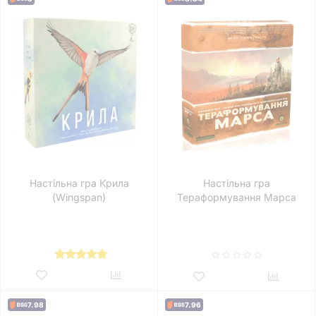
Настільна гра Крила
Настільна гра
(Wingspan)
Тераформування Марса
(Terraforming Mars)
7.98
7.96