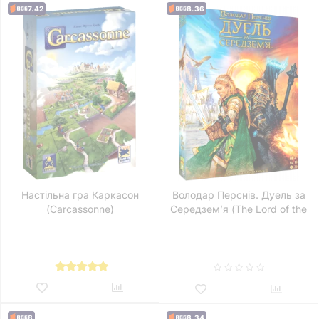
7.42
8.36
Настільна гра Каркасон
Володар Перснів. Дуель за
(Carcassonne)
Середземʼя (The Lord of the
Rings: Duel for Middle-earth)
8
8.34