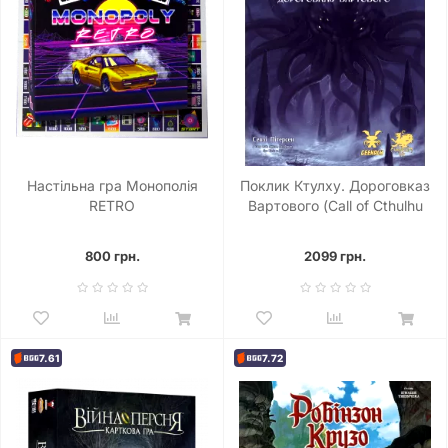
Настільна гра Монополія
Поклик Ктулху. Дороговказ
RETRO
Вартового (Call of Cthulhu
Keeper Rulebook)
800 грн.
2099 грн.
7.61
7.72