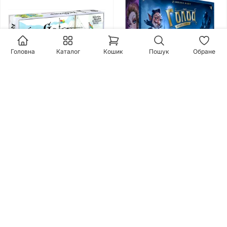
Головна
Каталог
Кошик
Пошук
Обране
Настільна гра Keyflower.
Настільна гра Голод (The
Українське видання
Hunger)
1900 грн.
2100 грн.
7.77