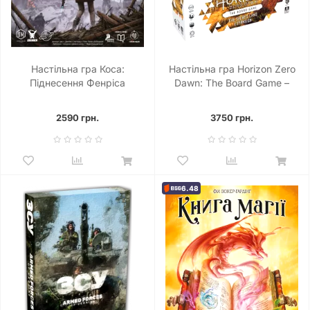
Настільна гра Коса:
Настільна гра Horizon Zero
Піднесення Фенріса
Dawn: The Board Game –
(Scythe: The Rise of Fenris)
Sacred Land
2590 грн.
3750 грн.
6.48