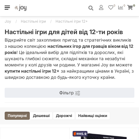
0
0
0
Joy
Настільні ігри
Настільні ігри 12+
Настільні ігри для дітей від 12-ти років
Відкрийте світ захопливих пригод та стратегічних викликів
з нашою колекцією
настільних ігор для гравців віком від 12
років
! Це ідеальний вибір для підлітків та дорослих, які
шукають глибокі сюжети, складні механіки та незабутні
моменти у колі друзів чи родини. У магазині Joy ви можете
купити настільні ігри 12+
за найкращими цінами в Україні, з
швидкою доставкою до будь-якого куточку країни.
Фільтр
Популярні
Дешевші
Дорожчі
Найвищі оцінки
5.9