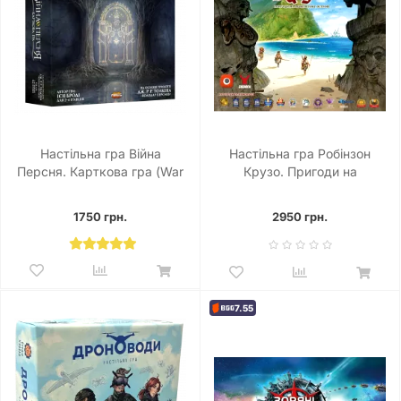
Настільна гра Війна
Настільна гра Робінзон
Персня. Карткова гра (War
Крузо. Пригоди на
of the Ring: The Card Game)
проклятому острові
(Robinson Crusoe:
1750 грн.
2950 грн.
Adventures on the Cursed
Island)
7.55