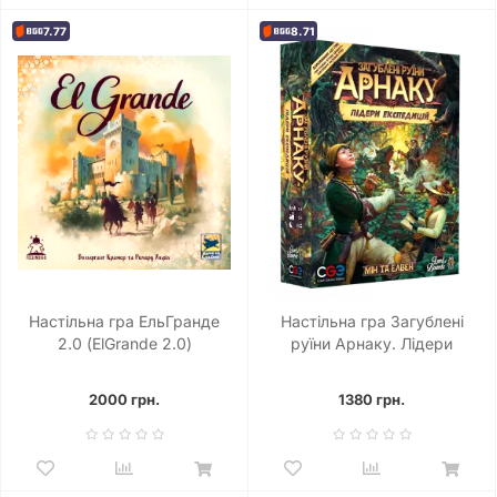
7.77
8.71
Настільна гра ЕльГранде
Настільна гра Загублені
2.0 (ElGrande 2.0)
руїни Арнаку. Лідери
експедицій
2000 грн.
1380 грн.