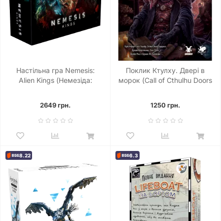
Настільна гра Nemesis:
Поклик Ктулху. Двері в
Alien Kings (Немезіда:
морок (Call of Cthulhu Doors
Королі прибульців)
to Darkness)
2649 грн.
1250 грн.
8.22
6.3