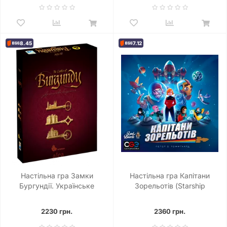
8.45
7.12
Настільна гра Замки
Настільна гра Капітани
Бургундії. Українське
Зорельотів (Starship
видання (Castles of
Captains)
Burgundy)
2230 грн.
2360 грн.