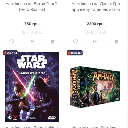
Настільна гра Битви Героїв
Настільна гра Дюна: Гра
(Hero Realms)
про війну та дипломатію
(Dune: A Game of Conquest
and Diplomacy)
750 грн.
2390 грн.
7.81
8.67
Настільна гра Зоряні війни.
Настільна гра Загублені