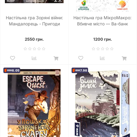
Настільна гра Зоряні війни:
Настільна гра МікроМакро:
Мандалорець - Пригоди
Вбивче місто — Ва-банк
(Star Wars: The Mandalorian
(MicroMacro: Crime City – All
Adventures)
In)
2550 грн.
1200 грн.
6.05
7.98