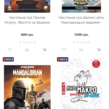
Настільна гра Поклик
Настільна гра Шалені світи.
Ктулху. Жахіття за брамою
Пригодницьке видання -
(Call of Cthulhu: Gateways to
Книга правил (Savage
Terror)
Worlds Adventure Edition
899 грн.
1499 грн.
Core Rules)
7.5
7.8