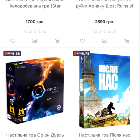
Колодобудівна гра (Star
руїни Арнаку (Lost Ruins of
Wars: The Deckbuilding
Arnak)
Game)
1700 грн.
2590 грн.
6.98
6.78
Настільна гра Оріон Дуель
Настільна гра Після нас