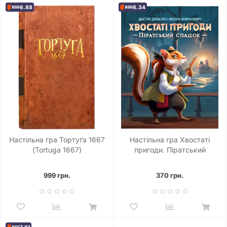
6.88
6.34
Настільна гра Тортуґа 1667
Настільна гра Хвостаті
(Tortuga 1667)
пригоди. Піратський
спадок (Wildtails: A Pirate
Legacy)
999 грн.
370 грн.
7.61