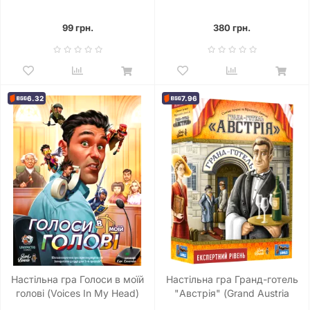
Worlds Test Drive)
99 грн.
380 грн.
6.32
7.96
Настільна гра Голоси в моїй
Настільна гра Гранд-готель
голові (Voices In My Head)
"Австрія" (Grand Austria
Hotel)