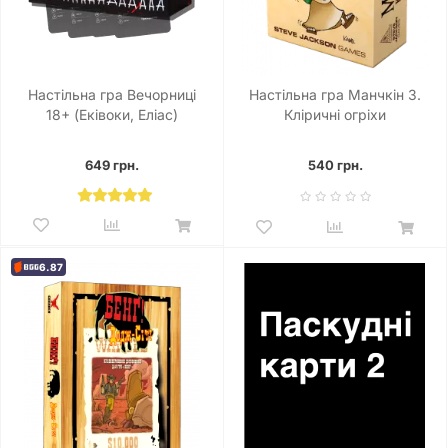
Настільна гра Вечорниці
Настільна гра Манчкін 3.
18+ (Еківоки, Еліас)
Кліричні огріхи
649 грн.
540 грн.
6.87