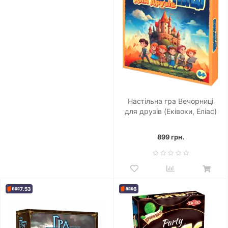
Настільна гра Вечорниці
для друзів (Еківоки, Еліас)
899 грн.
7.53
6