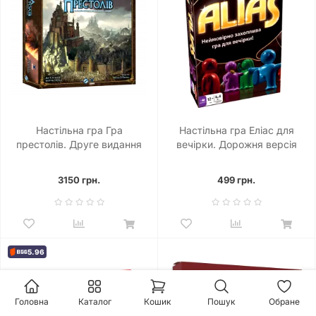
Настільна гра Гра
Настільна гра Еліас для
престолів. Друге видання
вечірки. Дорожня версія
(A Game of Thrones: The
(Alias Party)
Board Game Second Edition)
3150 грн.
499 грн.
5.96
Головна
Каталог
Кошик
Пошук
Обране