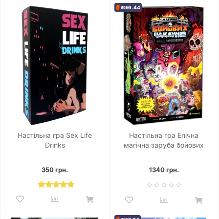
6.44
Настільна гра Sex Life
Настільна гра Епічна
Drinks
магічна заруба бойових
чаклунів. Битва при горі
Череповерла
350 грн.
1340 грн.