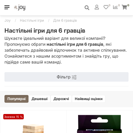
0
0
0
Joy
Настільні ігри
Для 6 гравців
Настільні ігри для 6 гравців
Шукаєте ідеальний варіант для великої компанії?
Пропонуємо обрати
настільні ігри для 6 гравців
, які
забезпечать драйвовий відпочинок та активне спілкування.
Ознайомтеся з нашим асортиментом і знайдіть гру, що
підійде саме вашій команді.
Фільтр
Популярні
Дешевші
Дорожчі
Найвищі оцінки
Знижка 15 %