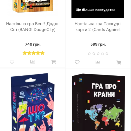
Настільна гра Бенґ! Додж-
Настільна гра Паскудні
Сіті (BANG! DodgeCity)
карти 2 (Cards Against
Humanity 2)
749 грн.
599 грн.