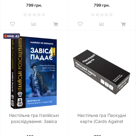
799 грн.
799 грн.
6.42
Настільна гра Італійські
Настільна гра Паскудні
розслідування: Завіса
карти (Cards Against
падає (The Curtain Falls)
Humanity)