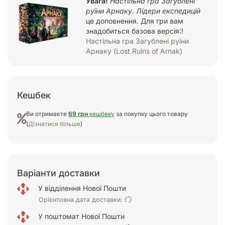
Увага!
Настільна гра Загублені
руїни Арнаку. Лідери експедицій
це доповнення. Для гри вам
знадобиться базова версія:!
Настільна гра Загублені руїни
Арнаку (Lost Ruins of Arnak)
Кешбек
Ви отримаєте
69 грн
кешбеку
за покупку цього товару
(
Дізнатися більше
)
Варіанти доставки
У відділення Нової Пошти
Орієнтовна дата доставки:
У поштомат Нової Пошти