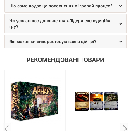
дослідників острову та поринути у ще більш різноманітні
Що саме додає це доповнення в ігровий процес?
пригоди острова Арнак ви зможете із доповненням
Загублені руїни Арнаку: Зникла експедиція.
Чи ускладнює доповнення «Лідери експедицій»
гру?
Які механіки використовуються в цій грі?
РЕКОМЕНДОВАНІ ТОВАРИ