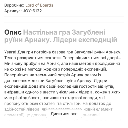
Виробник:
Lord of Boards
Артикул: JOY-6132
Опис
Настільна гра Загублені
руїни Арнаку. Лідери експедицій
Увага! Для гри потрібна базова гра Загублені руїни Арнаку.
Тепер розкриються секрети. Тепер відчиняться всі двері...
Ми знову прибули на Арнак, але наші методи дослідження
не схожі на методи жодної з попередніх експедицій.
Поверніться на таємничий острів Арнак разом із
доповненням до гри Загублені руїни Арнаку: Лідери
експедицій! Додайте своїй експедиції гостроти відчутів,
вибравши одного з шести унікальних лідерів, кожен з яких
має різні здібності, навички та стартові колоди, які
пропонують різні стратегії та стилі гри. На додаток до
здібностей лідера, які привносять у гру новий елемент
Дивитися все
асиметрії, це доповнення містить альтернативні
дослідницькі шляхи, що означає ще більше різноманітності
та більше завдань, нові предмети та карти артефактів для