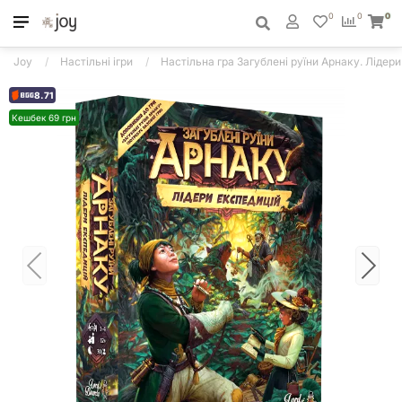
0
0
0
Joy
Настільні ігри
Настільна гра Загублені руїни Арнаку. Лідери
8.71
Кешбек 69 грн