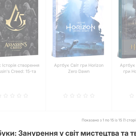
 Історія створення
Артбук Світ гри Horizon
Артбук 
sin's Creed: 15-та
Zero Dawn
гри H
річниця
Показано з 1 по 15 із 15 (1 стор
уки: Занурення у світ мистецтва та т