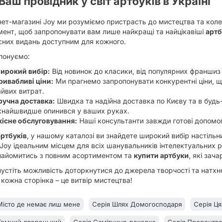
 Ваш провідник у світ артбуків в Україні
нет-магазині Joy ми розуміємо пристрасть до мистецтва та кол
ент, щоб запропонувати вам лише найкращі та найцікавіші
артб
існих видань доступним для кожного.
понуємо:
ирокий вибір:
Від новинок до класики, від популярних франшиз
ривабливі ціни:
Ми прагнемо запропонувати конкурентні ціни, 
айвих витрат.
ручна доставка:
Швидка та надійна доставка по Києву та в будь
кнайшвидше опинився у ваших руках.
кісне обслуговування:
Наші консультанти завжди готові допомогт
артбуків
, у нашому каталозі ви знайдете широкий вибір настільни
Joy ідеальним місцем для всіх шанувальників інтелектуальних ро
найомитись з повним асортиментом та
купити артбуки
, які зач
устіть можливість доторкнутися до джерела творчості та натх
е кожна сторінка – це витвір мистецтва!
Місто де немає лиш мене
Серія Шлях Домогосподаря
Серія Ця