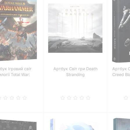
бук Ігровий світ
Артбук Світ гри Death
Артбук С
логії Total War:
Stranding
Creed Bl
Warhammer