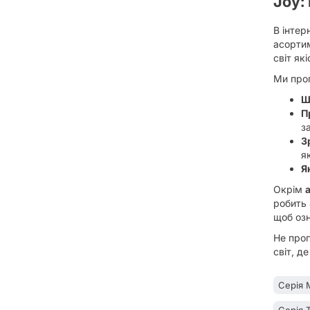
Joy:
В інтер
асортим
світ як
Ми про
Ш
П
з
З
я
Я
Окрім
робить 
щоб оз
Не проп
світ, д
Серія 