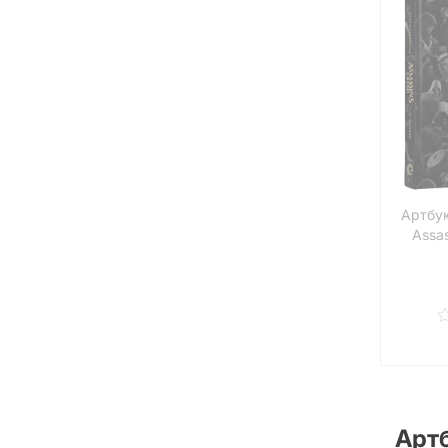
Артбук
Assas
Артб