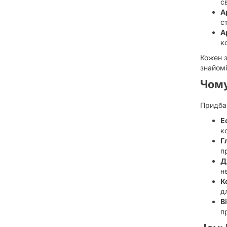
с
А
с
А
к
Кожен 
знайомі
Чому
Придбан
Е
к
Г
п
Д
н
К
д
В
п