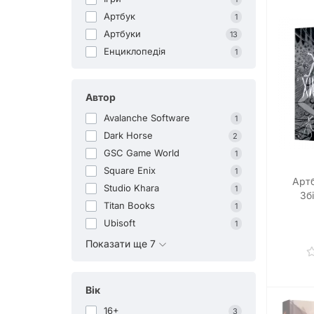
Артбук
1
Артбуки
13
Енциклопедія
1
Автор
Avalanche Software
1
Dark Horse
2
GSC Game World
1
Square Enix
1
Артб
Studio Khara
1
Зб
Titan Books
1
Ubisoft
1
Показати ще 7
Вік
16+
3