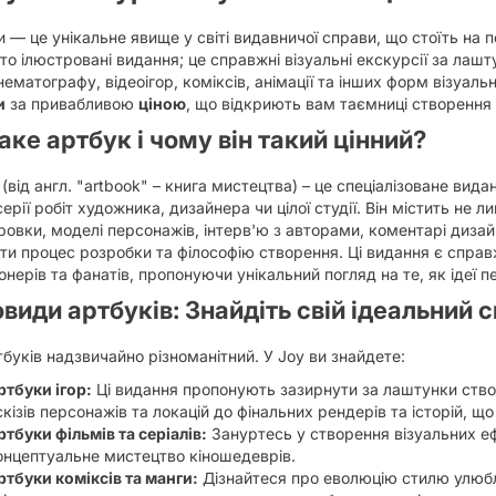
 — це унікальне явище у світі видавничої справи, що стоїть на п
то ілюстровані видання; це справжні візуальні екскурсії за лаш
інематографу, відеоігор, коміксів, анімації та інших форм візуал
и
за привабливою
ціною
, що відкриють вам таємниці створення
аке артбук і чому він такий цінний?
(від англ. "artbook" – книга мистецтва) – це спеціалізоване вид
серії робіт художника, дизайнера чи цілої студії. Він містить не ли
овки, моделі персонажів, інтерв'ю з авторами, коментарі дизай
ти процес розробки та філософію створення. Ці видання є спра
онерів та фанатів, пропонуючи унікальний погляд на те, як ідеї
овиди артбуків: Знайдіть свій ідеальний с
тбуків надзвичайно різноманітний. У Joy ви знайдете:
ртбуки ігор:
Ці видання пропонують зазирнути за лаштунки ство
скізів персонажів та локацій до фінальних рендерів та історій, що
ртбуки фільмів та серіалів:
Зануртесь у створення візуальних еф
онцептуальне мистецтво кіношедеврів.
ртбуки коміксів та манги:
Дізнайтеся про еволюцію стилю улюбле