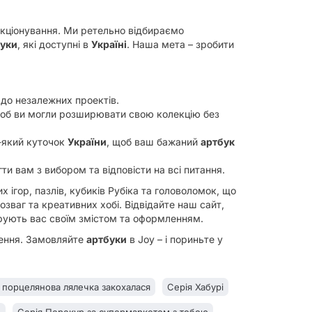
екціонування. Ми ретельно відбираємо
уки
, які доступні в
Україні
. Наша мета – зробити
 до незалежних проектів.
щоб ви могли розширювати свою колекцію без
-який куточок
України
, щоб ваш бажаний
артбук
и вам з вибором та відповісти на всі питання.
х ігор, пазлів, кубиків Рубіка та головоломок, що
зваг та креативних хобі. Відвідайте наш сайт,
арують вас своїм змістом та оформленням.
нення. Замовляйте
артбуки
в Joy – і пориньте у
 порцелянова лялечка закохалася
Серія Хабурі