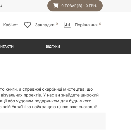
54
0 ТОВАР(ІВ) - 0 ГРН.
0
0
Кабінет
Закладки
Порівняння
ОНТАКТИ
ВІДГУКИ
сто книги, а справжні скарбниці мистецтва, що
 візуальних проектів. У нас ви знайдете широкий
екції або чудовим подарунком для будь-якого
 всій Україні за найкращою ціною вже сьогодні!