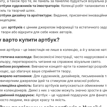
віту, а також про те, як панель за панеллю будується візуальна р
ртбуки художників та ілюстраторів:
Колекції робіт талановитих 
тиль та творчий шлях.
ртбуки дизайну та архітектури:
Видання, присвячені інноваційни
онцепціям.
з цих
артбуків
є цінним джерелом інформації та естетичного зад
 твори або відкрити для себе нових авторів.
 варто купити артбук?
ня артбука – це інвестиція не лише в колекцію, а й у власне нат
стетична насолода:
Високоякісні ілюстрації, часто надруковані
ольору, перетворюють читання на справжнє візуальне свято.
либоке розуміння:
Вивчаючи концепт-арти та коментарі розробни
роцес, що збагачує ваше сприйняття твору.
жерело натхнення:
Для художників, дизайнерів, письменників т
евичерпним джерелом ідей та стимулом для власної роботи.
олекційна цінність:
Багато артбуків випускаються обмеженим т
ля колекціонерів. Деякі з них з часом можуть значно зрости в ціні
ідмінний подарунок:
Артбук – це чудовий подарунок для фаната
росто людини, яка цінує красу та якість.