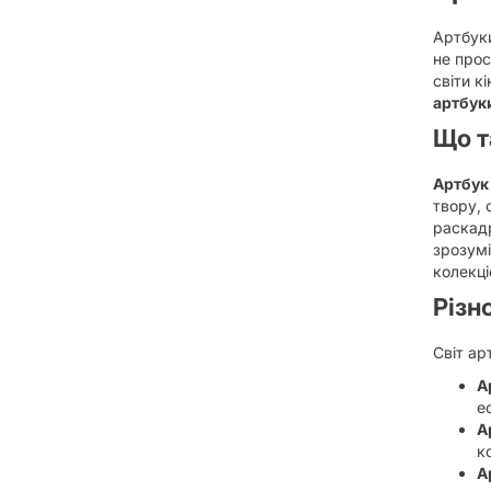
Артбуки
не прос
світи к
артбук
Що т
Артбук
твору, 
раскадр
зрозумі
колекці
Різн
Світ ар
А
е
А
к
А