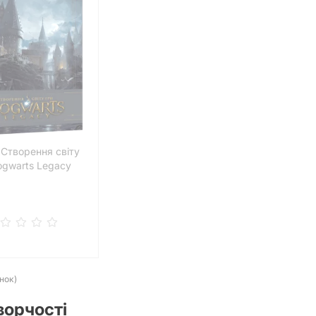
Створення світу
ogwarts Legacy
інок)
ворчості