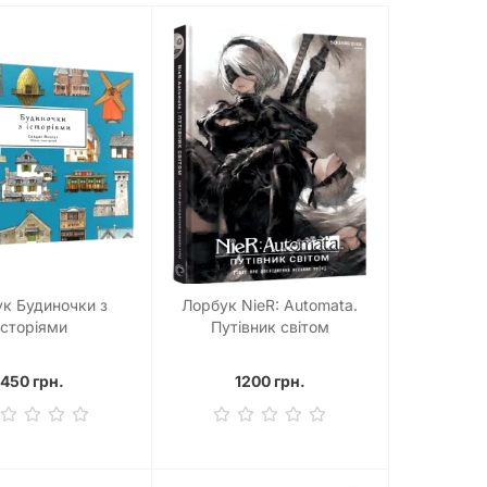
к Будиночки з
Лорбук NieR: Automata.
історіями
Путівник світом
450 грн.
1200 грн.