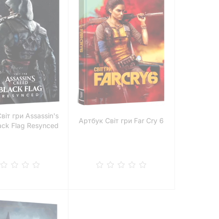
віт гри Assassin's
Артбук Світ гри Far Cry 6
ack Flag Resynced