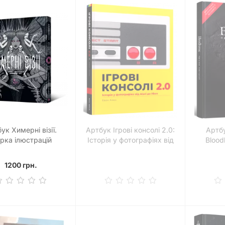
ук Химерні візії.
Артбук Ігрові консолі 2.0:
Артбу
ірка ілюстрацій
Історія у фотографіях від
Blood
Джюнджі Іто
Atari до Xbox
1200 грн.