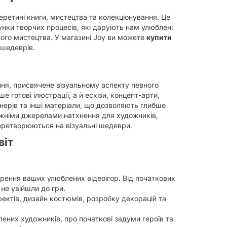
еретині книги, мистецтва та колекціонування. Це
тунки творчих процесів, які дарують нам улюблені
ьного мистецтва. У магазині Joy ви можете
купити
 шедеврів.
ання, присвячене візуальному аспекту певного
ше готові ілюстрації, а й ескізи, концепт-арти,
нерів та інші матеріали, що дозволяють глибше
вжніми джерелами натхнення для художників,
 перетворюються на візуальні шедеври.
віт
рення ваших улюблених відеоігор. Від початкових
 не увійшли до гри.
ектів, дизайн костюмів, розробку декорацій та
них художників, про початкові задуми героїв та