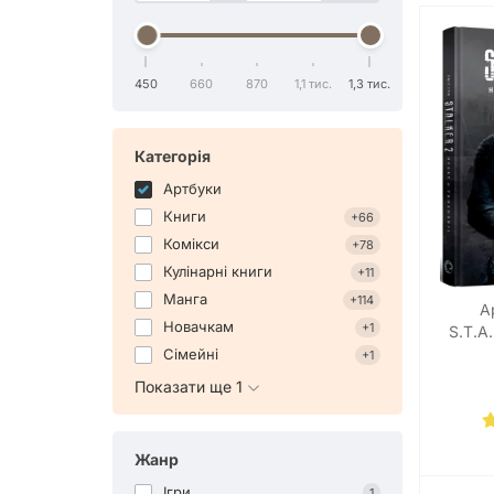
450
660
870
1,1 тис.
1,3 тис.
Категорія
Артбуки
Книги
+66
Комікси
+78
Кулінарні книги
+11
Манга
+114
А
Новачкам
+1
S.T.A.
Сімейні
+1
Показати ще 1
Жанр
Ігри
1