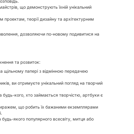
озповідь.
майстрів, що демонструють їхній унікальний
м проектам, теорії дизайну та архітектурним
оволення, дозволяючи по-новому подивитися на
хнення та розвиток:
 на щільному папері з відмінною передачею
ків, ви отримуєте унікальний погляд на творчий
а будь-кого, хто займається творчістю, артбуки є
иражем, що робить їх бажаними екземплярами
.
 будь-якого популярного всесвіту, митця або