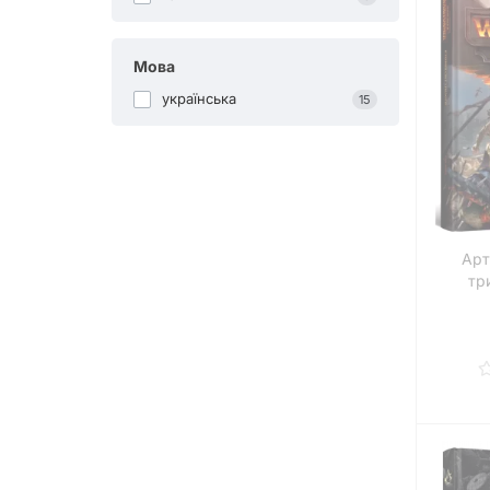
Мова
українська
15
Арт
три