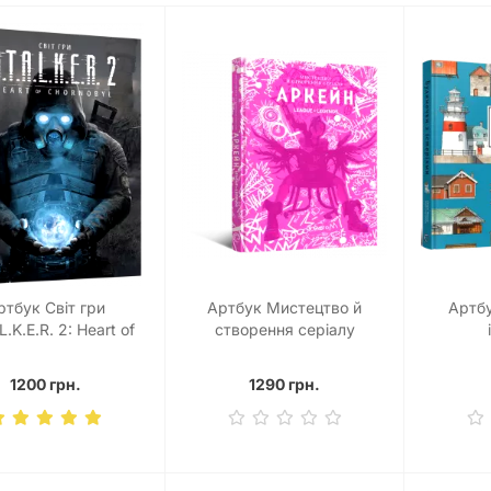
ртбук Світ гри
Артбук Мистецтво й
Артбу
L.K.E.R. 2: Heart of
створення серіалу
Chornobyl
«Аркейн»
1200 грн.
1290 грн.