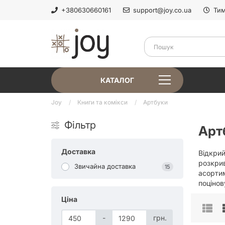
+380630660161
support@joy.co.ua
Тим
КАТАЛОГ
Joy
Книги та комікси
Артбуки
Фільтр
Арт
Доставка
Відкрий
розкрив
Звичайна доставка
15
асортим
поцінов
Ціна
-
грн.