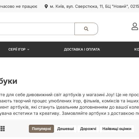
часово не працює
м. Київ, вул. Сверстюка, 11, БЦ "Новий", 021
СЕРІЇ ІГОР
ДОСТАВКА І ОПЛАТА
К
буки
те для себе дивовижний світ артбуків у магазині Joy! Це не про
ають творчий процес улюблених ігор, фільмів, коміксів та інших
ент артбуків, які стануть ідеальним доповненням до вашої кол
увача естетики та креативу. Замовляйте артбуки з доставкою по
Популярні
Дешевші
Дорожчі
Найвищі оцінки