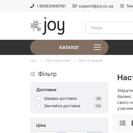
+380630660161
support@joy.co.ua
Тим
КАТАЛОГ
Joy
Настільні ігри
Для 3 гравців
Фільтр
Наст
Доставка
Зібрати
баланс 
Швидка доставка
38
свого х
Звичайна доставка
1.1
k
учасник
Ціна