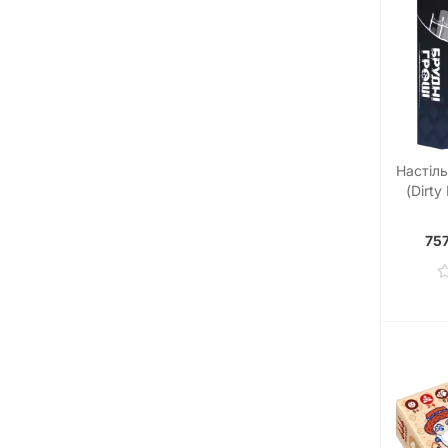
Настіль
(Dirt
La
757