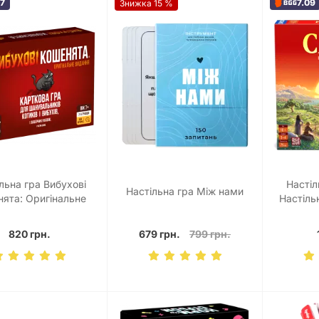
07
7.09
Знижка 15 %
льна гра Вибухові
Настіл
Настільна гра Між нами
ята: Оригінальне
Настільн
 (Exploding Kittens:
Original)
820 грн.
679 грн.
799 грн.