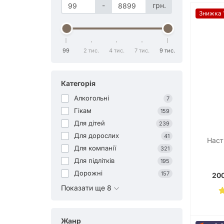
-
грн.
Знижка 
99
2 тис.
4 тис.
7 тис.
9 тис.
Категорія
Алкогольні
7
Гікам
159
Для дітей
239
Для дорослих
41
Наст
Для компанії
321
Для підлітків
195
Дорожні
157
200
Показати ще 8
Жанр