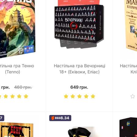
тільна гра Тенно
Настільна гра Вечорниці
Настіль
(Tenno)
18+ (Еківоки, Еліас)
Клі
 грн.
460 грн.
649 грн.
87
6.34