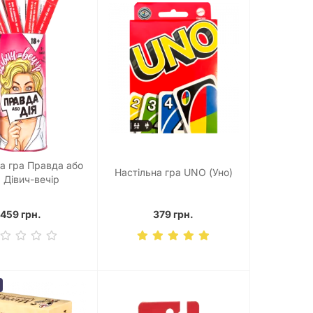
на гра Правда або
Настільна гра UNO (Уно)
: Дівич-вечір
459 грн.
379 грн.