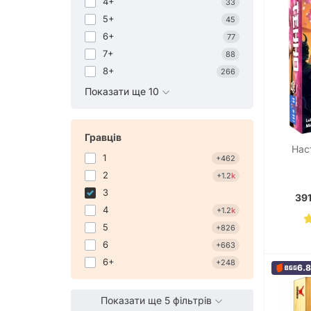
4+
33
5+
45
6+
77
7+
88
8+
266
Показати ще 10
Гравців
Нас
1
+462
2
+1.2
k
3
391
4
+1.2
k
5
+826
6
+663
6+
+248
6.
Показати ще 5 фільтрів