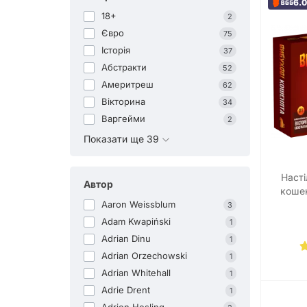
6.
18+
2
Євро
75
Історія
37
Абстракти
52
Америтреш
62
Вікторина
34
Варгейми
2
Показати ще 39
Насті
Автор
кошен
видання
Aaron Weissblum
3
Adam Kwapiński
1
Adrian Dinu
1
Adrian Orzechowski
1
Adrian Whitehall
1
Adrie Drent
1