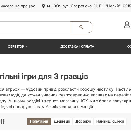
часово не працює
м. Київ, вул. Сверстюка, 11, БЦ "Новий", 021
СЕРІЇ ІГОР
ДОСТАВКА І ОПЛАТА
К
ільні ігри для 3 гравців
ся втрьох — чудовий привід розкласти хорошу настілку. Настільн
взаємодії, де кожен учасник безпосередньо впливає на перебіг 
оду. У цьому розділі інтернет-магазину JOY ми зібрали популярні
ів, які подарують вам безліч яскравих емоцій.
Популярні
Дешевші
Дорожчі
Найвищі оцінки