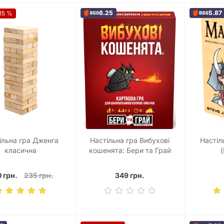
6.25
5.87
15 %
ільна гра Дженга
Настільна гра Вибухові
Настіл
класична
кошенята: Бери та Грай
(Exploding Kittens: Grab &
Game)
 грн.
235 грн.
349 грн.