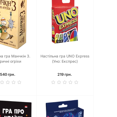
на гра Манчкін 3.
Настільна гра UNO Express
ричні огріхи
(Уно: Експрес)
540 грн.
219 грн.