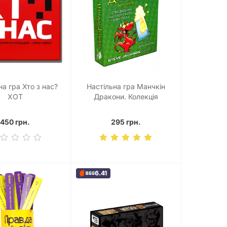
на гра Хто з нас?
Настільна гра Манчкін
ХОТ
Дракони. Колекція
450 грн.
295 грн.
6.41