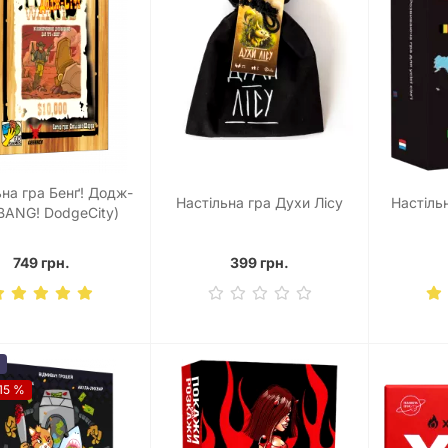
ьна гра Бенґ! Додж-
Настільна гра Духи Лісу
Настіль
(BANG! DodgeCity)
749 грн.
399 грн.
15 %