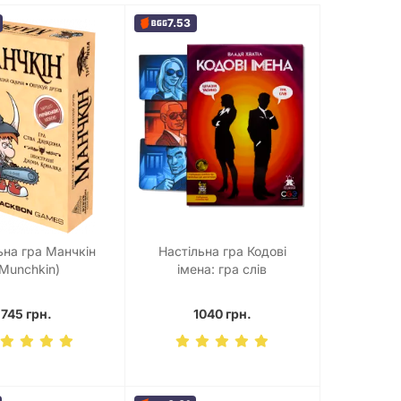
7.53
ьна гра Манчкін
Настільна гра Кодові
(Munchkin)
імена: гра слів
(Codenames)
745 грн.
1040 грн.