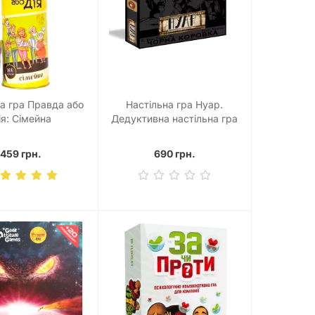
на гра Правда або
Настільна гра Нуар.
ія: Сімейна
Дедуктивна настільна гра
(NOIR: Deductive Mystery
Game - Black Box Edition)
459 грн.
690 грн.