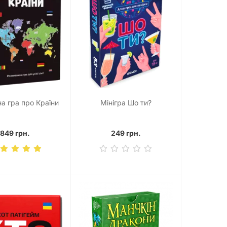
на гра про Країни
Мінігра Шо ти?
849 грн.
249 грн.