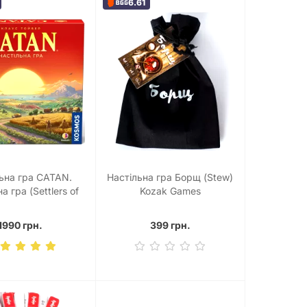
6.61
ьна гра CATAN.
Настільна гра Борщ (Stew)
а гра (Settlers of
Kozak Games
Catan)
1990 грн.
399 грн.