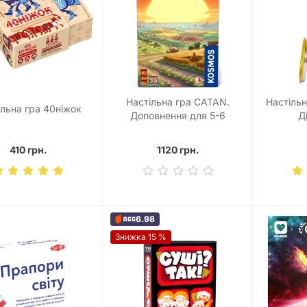
Настільна гра CATAN.
Настіль
ільна гра 40ніжок
Доповнення для 5-6
Д
гравців
410 грн.
1120 грн.
6.98
Знижка 15 %