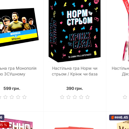
льна гра Монополія
Настільна гра Норм чи
Настіль
по ЗСУшному
стрьом / Крінж чи база
Дія
599 грн.
390 грн.
96
6.45
15 %