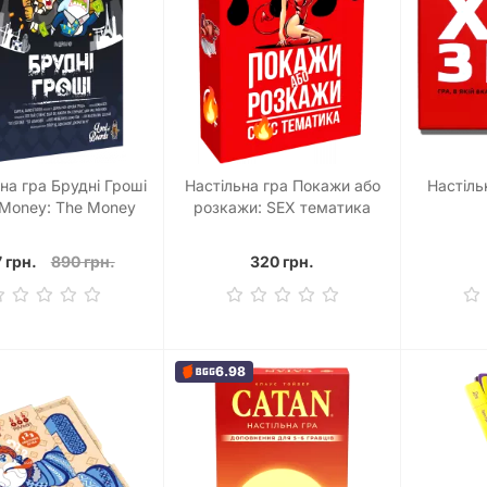
на гра Брудні Гроші
Настільна гра Покажи або
Настіль
y Money: The Money
розкажи: SEX тематика
undering Game)
 грн.
890 грн.
320 грн.
6.98