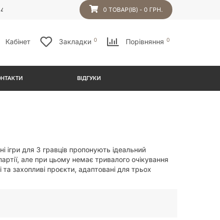
54
0 ТОВАР(ІВ) - 0 ГРН.
0
0
Кабінет
Закладки
Порівняння
ОНТАКТИ
ВІДГУКИ
і ігри для 3 гравців пропонують ідеальний
партії, але при цьому немає тривалого очікування
 та захопливі проєкти, адаптовані для трьох