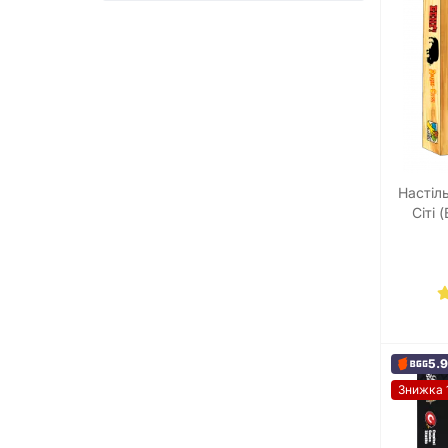
Настіл
Сіті 
5.9
Знижка 