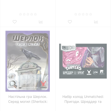
Настільна гра Шерлок.
Набір колод Unmatched:
Серед могил (Sherlock:
Пригоди. Шреддер та
Among the Graves)
Кренґ (Unmatched