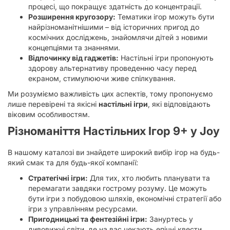
процесі, що покращує здатність до концентрації.
Розширення кругозору:
Тематики ігор можуть бути
найрізноманітнішими – від історичних пригод до
космічних досліджень, знайомлячи дітей з новими
концепціями та знаннями.
Відпочинку від гаджетів:
Настільні ігри пропонують
здорову альтернативу проведенню часу перед
екраном, стимулюючи живе спілкування.
Ми розуміємо важливість цих аспектів, тому пропонуємо
лише перевірені та якісні
настільні ігри
, які відповідають
віковим особливостям.
Різноманіття
Настільних Ігор 9+
у Joy
В нашому каталозі ви знайдете широкий вибір ігор на будь-
який смак та для будь-якої компанії:
Стратегічні ігри:
Для тих, хто любить планувати та
перемагати завдяки гострому розуму. Це можуть
бути ігри з побудовою шляхів, економічні стратегії або
ігри з управлінням ресурсами.
Пригодницькі та фентезійні ігри:
Зануртесь у
дивовижні світи, де на вас чекають епічні квести,