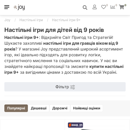
0
0
0
Joy
Настільні ігри
Настільні ігри 9+
Настільні ігри для дітей від 9 років
Настільні ігри 9+
: Відкрийте Світ Пригод та Стратегій!
Шукаєте захопливі
настільні ігри для гравців віком від 9
років
? У магазині Joy представлений широкий асортимент
ігор, які ідеально підходять для розвитку логіки,
стратегічного мислення та соціальних навичок. У нас ви
знайдете найкращі пропозиції та зможете
купити настільні
ігри 9+
за вигідними цінами з доставкою по всій Україні.
Фільтр
Популярні
Дешевші
Дорожчі
Найвищі оцінки
8.21