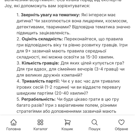
Joy, які допоможуть вам зорієнтуватися:
Зверніть увагу на тематику:
Які інтереси має
дитина? Чи захоплюється вона лицарями, космосом,
детективами, тваринами? Відповідна тематика значно
підвищить зацікавленість.
Оцініть складність:
Переконайтеся, що правила
гри відповідають віку та рівню розвитку гравців. Ігри
для 9+ зазвичай мають правила середньої
складності, які можна освоїти за 15-30 хвилин.
Кількість гравців:
Для яких цілей купується гра?
Для гри вдвох, для сімейних вечорів (3-4 гравці) чи
для великих дружніх компаній?
Тривалість партії:
Чи є у вас час для тривалих
ігрових сесій (1-2 години) чи ви віддаєте перевагу
швидким партіям (20-40 хвилин)?
Реграбельність:
Чи буде цікаво грати в цю гру
багато разів? Ігри з варіативним полем, різними
стратегіями або доповненнями зазвичай мають
високу реграбельність.
Відгуки та рейтинги:
Ознайомтеся з думками
Головна
Каталог
Кошик
Пошук
Обране
інших покупців та експертними оглядами. На сайті Joy