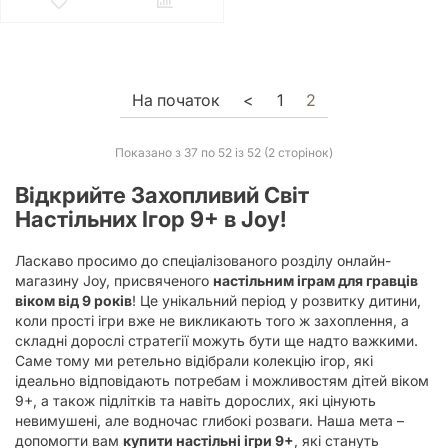
На початок
<
1
2
Показано з 37 по 52 із 52 (2 сторінок)
Відкрийте Захопливий Світ
Настільних Ігор 9+
в Joy!
Ласкаво просимо до спеціалізованого розділу онлайн-
магазину Joy, присвяченого
настільним іграм для гравців
віком від 9 років
! Це унікальний період у розвитку дитини,
коли прості ігри вже не викликають того ж захоплення, а
складні дорослі стратегії можуть бути ще надто важкими.
Саме тому ми ретельно відібрали колекцію ігор, які
ідеально відповідають потребам і можливостям дітей віком
9+, а також підлітків та навіть дорослих, які цінують
невимушені, але водночас глибокі розваги. Наша мета –
допомогти вам
купити настільні ігри 9+
, які стануть