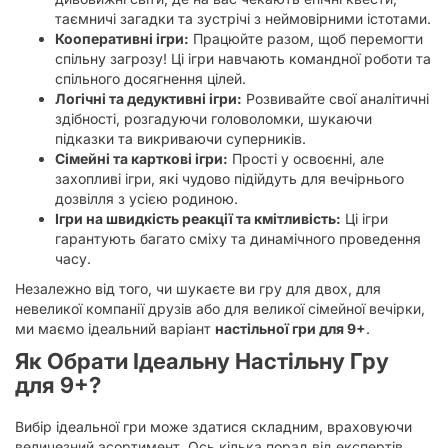
таємничі загадки та зустрічі з неймовірними істотами.
Кооперативні ігри:
Працюйте разом, щоб перемогти
спільну загрозу! Ці ігри навчають командної роботи та
спільного досягнення цілей.
Логічні та дедуктивні ігри:
Розвивайте свої аналітичні
здібності, розгадуючи головоломки, шукаючи
підказки та викриваючи суперників.
Сімейні та карткові ігри:
Прості у освоєнні, але
захопливі ігри, які чудово підійдуть для вечірнього
дозвілля з усією родиною.
Ігри на швидкість реакції та кмітливість:
Ці ігри
гарантують багато сміху та динамічного проведення
часу.
Незалежно від того, чи шукаєте ви гру для двох, для
невеликої компанії друзів або для великої сімейної вечірки,
ми маємо ідеальний варіант
настільної гри для 9+
.
Як Обрати Ідеальну
Настільну Гру
для 9+
?
Вибір ідеальної гри може здатися складним, враховуючи
величезний асортимент. Ось кілька порад від експертів