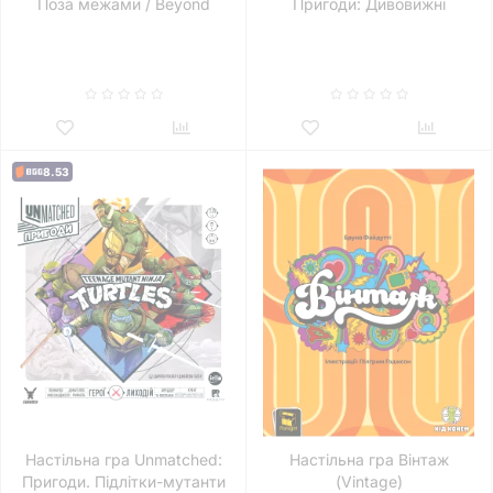
Поза межами / Beyond
Пригоди: Дивовижні
оповідки (Unmatched
Adventures: Tales to Amaze)
8.53
Настільна гра Unmatched:
Настільна гра Вінтаж
Пригоди. Підлітки-мутанти
(Vintage)