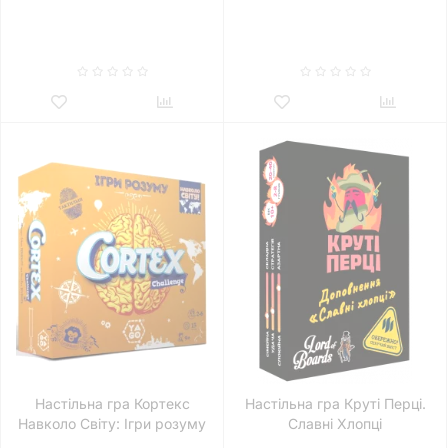
черепашки-нінджя
(Unmatched Adventures:
TMNT)
Настільна гра Кортекс
Настільна гра Круті Перці.
Навколо Світу: Ігри розуму
Славні Хлопці
(Cortex Challenge GEO)