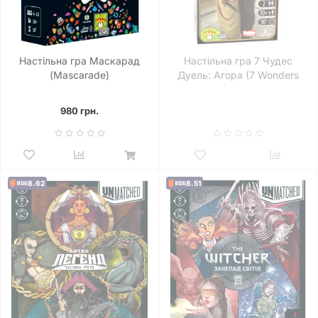
Настільна гра Маскарад
Настільна гра 7 Чудес
(Mascarade)
Дуель: Агора (7 Wonders
Duel: Agora)
980 грн.
8.62
8.51