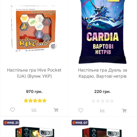
Настільна гра Hive Pocket
Настільна гра Дуель за
(UА) (Вулик УКР)
Кардію. Вартові нетрів
(Guardians of the Wild)
970 грн.
220 грн.
8.21
8.07