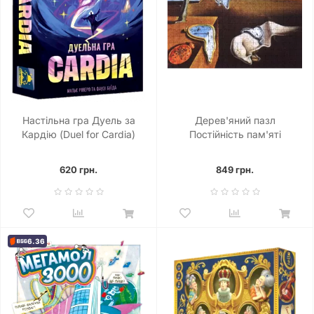
Настільна гра Дуель за
Дерев'яний пазл
Кардію (Duel for Cardia)
Постійність пам'яті
(Сальвадор Далі) XL
620 грн.
849 грн.
6.36