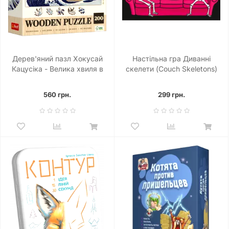
Дерев'яний пазл Хокусай
Настільна гра Диванні
Кацусіка - Велика хвиля в
скелети (Couch Skeletons)
Канагаві (200)
560 грн.
299 грн.