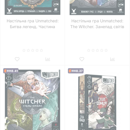
Настільна гра Unmatched:
Настільна гра Unmatched:
Битва легенд. Частина
The Witcher. Занепад світів
третя (Volume Three)
(Realms Fall)
8.41
8.27