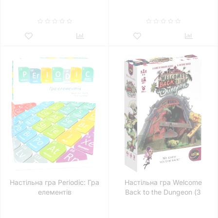
Adventures: TMNT –
Shredder and Krang)
Настільна гра Periodic: Гра
Настільна гра Welcome
елементів
Back to the Dungeon (З
поверненням у
Підземелля!)