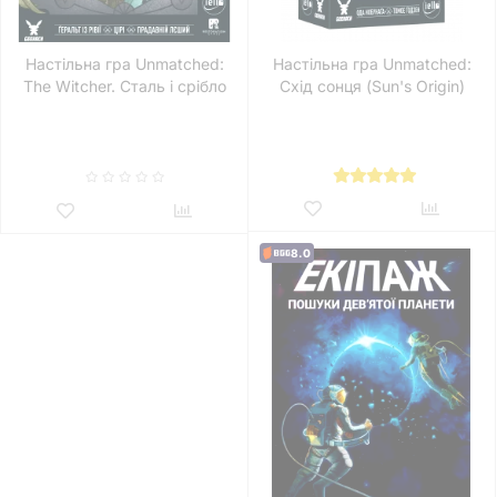
Настільна гра Unmatched:
Настільна гра Unmatched:
The Witcher. Сталь і срібло
Схід сонця (Sun's Origin)
(Steel and Silver)
8.0