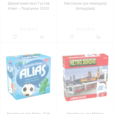
Дерев'яний пазл Густав
Настільна гра Амигдала
Клімт - Поцілунок (200)
(Amygdala)
Настільна гра Еліас. Світ
Настільна гра Метро