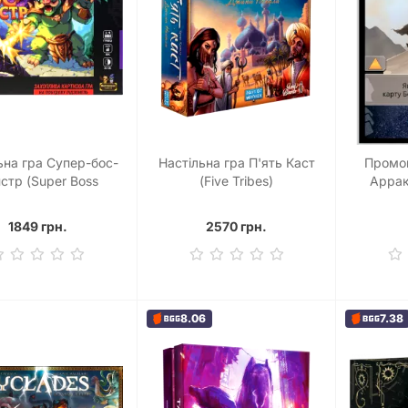
ьна гра Супер-бос-
Настільна гра П'ять Каст
Промо
стр (Super Boss
(Five Tribes)
Аррак
Monster)
1849 грн.
2570 грн.
8.06
7.38