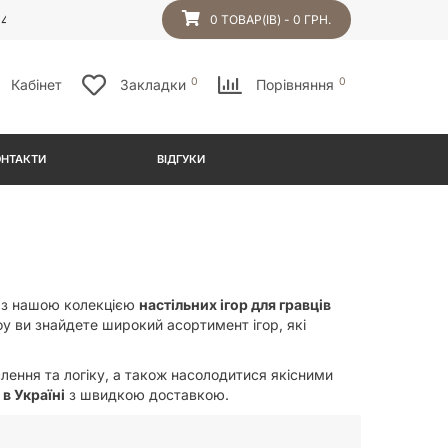
54
0 ТОВАР(ІВ) - 0 ГРН.
0
0
Кабінет
Закладки
Порівняння
ОНТАКТИ
ВІДГУКИ
в з нашою колекцією
настільних ігор для гравців
y ви знайдете широкий асортимент ігор, які
лення та логіку, а також насолодитися якісними
в Україні
з швидкою доставкою.