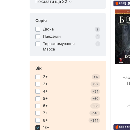
Показати ще 32
8.
Серія
Дюна
2
Пандемія
1
Тераформування
1
Марса
Вік
2+
Нас
+17
П
3+
+52
Серед
4+
+54
Ring: K
5+
+60
6+
+118
7+
+140
8+
+344
7.5
13+