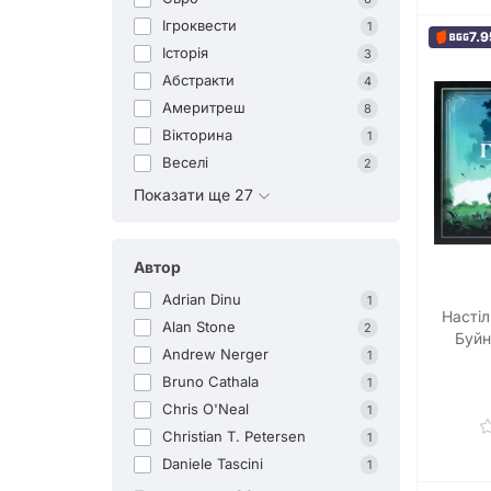
Ігроквести
1
7.9
Історія
3
Абстракти
4
Америтреш
8
Вікторина
1
Веселі
2
Показати ще 27
Автор
Adrian Dinu
1
Настіл
Alan Stone
2
Буйн
Andrew Nerger
1
Bruno Cathala
1
Chris O'Neal
1
Christian T. Petersen
1
Daniele Tascini
1