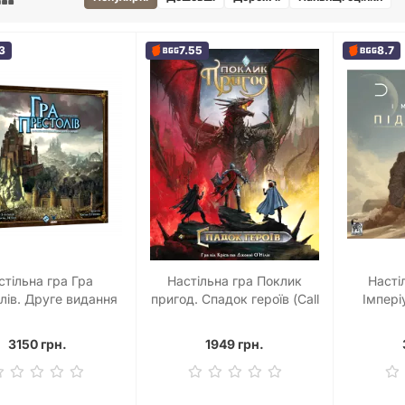
3
7.55
8.7
стільна гра Гра
Настільна гра Поклик
Насті
лів. Друге видання
пригод. Спадок героїв (Call
Імпері
me of Thrones: The
To Adventure: Epic Origins)
(Dune: Im
rd Game Second
3150 грн.
1949 грн.
Edition)