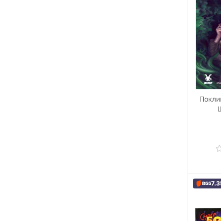
Покли
7.3