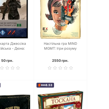
карта Джессіка
Настільна гра MIND
ійська - Дюна:
MGMT: Ігри розуму
Імперіум
50 грн.
2550 грн.
8.53