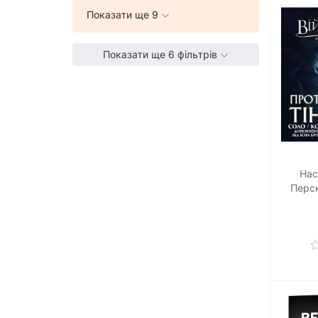
Показати ще 9
Показати ще 6 фільтрів
Нас
Персн
Проти т
The C