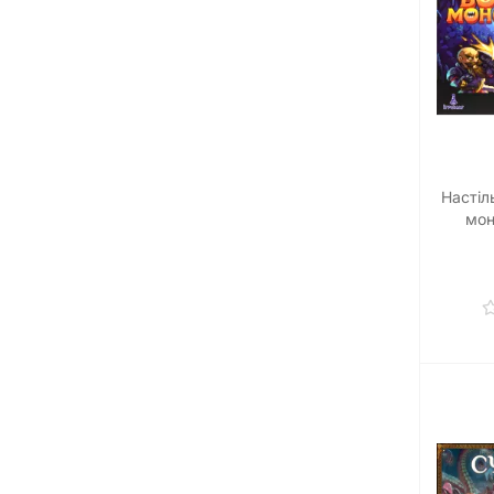
Настіл
мон