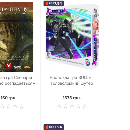
7.94
ьна гра Сценарій
Настільна гра BULLET.
во розпадається»
Головоломний шутер
ри Війна Персня
(Bullet Star)
150 грн.
1575 грн.
7.24