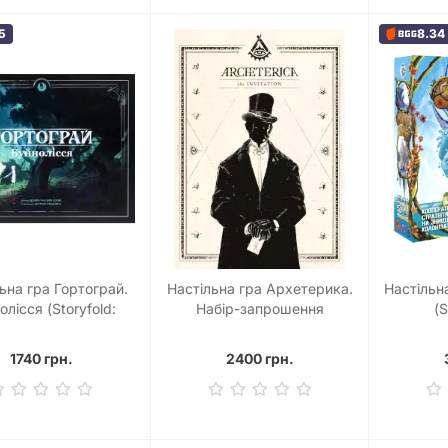
5
8.34
ьна гра Гортограй.
Настільна гра Архетерика.
Настільн
олісся (Storyfold:
Набір-запрошення
(S
Wildwoods)
(Archeterica: The Invitation)
1740 грн.
2400 грн.