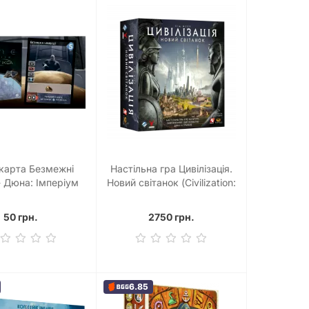
карта Безмежні
Настільна гра Цивілізація.
 - Дюна: Імперіум
Новий світанок (Civilization:
A New Dawn)
50 грн.
2750 грн.
6.85