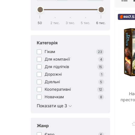
7.5
50
2 тис.
3 тис.
5 тис.
6 тис.
Категорія
Гікам
23
Для компанії
4
Для підлітків
15
Дорожні
1
Дуельні
5
Кооперативні
12
На
Новачкам
8
престо
(A Ga
Показати ще 3
Boa
Жанр
Євро
6