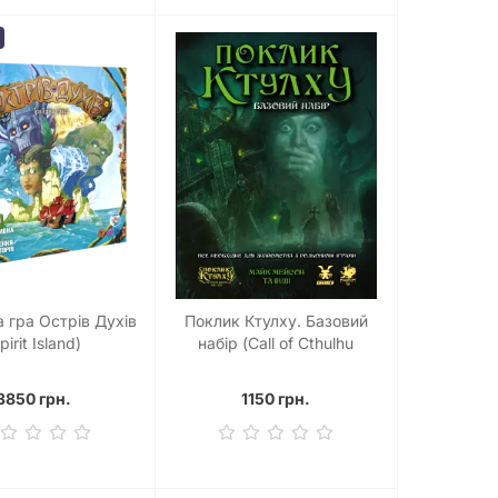
а гра Острів Духів
Поклик Ктулху. Базовий
pirit Island)
набір (Call of Cthulhu
Starter Set)
3850 грн.
1150 грн.