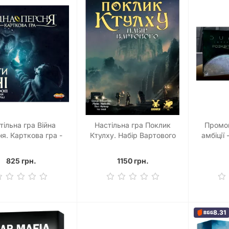
тільна гра Війна
Настільна гра Поклик
Промо
я. Карткова гра -
Ктулху. Набір Вартового
амбіції
іні (War of the Ring:
(Call of Cthulhu Keeper
ard Game – Against
Screen Pack)
825 грн.
1150 грн.
the Shadow)
8.31