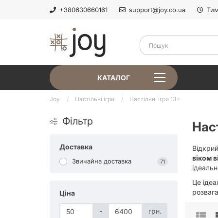
+380630660161
support@joy.co.ua
Тим
КАТАЛОГ
Joy
Настільні ігри
Настільні ігри 13+
Фільтр
Наст
Доставка
Відкрий
віком в
Звичайна доставка
71
ідеальн
Це ідеа
розваг
Ціна
-
грн.