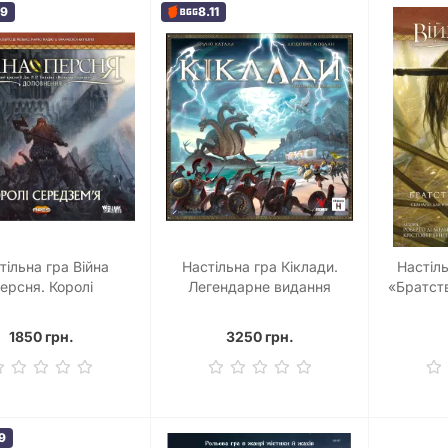
69
8.11
тільна гра Війна
Настільна гра Кіклади.
Настіл
ерсня. Королі
Легендарне видання
«Братст
зем’я (War of the
(Cyclades: Legendary
для г
ings of Middle-earth)
Edition)
1850 грн.
3250 грн.
9