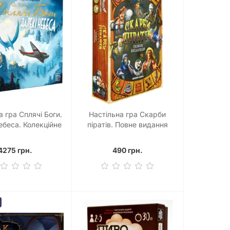
а гра Сплячі Боги.
Настільна гра Скарби
ебеса. Колекційне
піратів. Повне видання
 (Sleeping Gods:
(Dead Man's Draw)
stant Skies)
4275 грн.
490 грн.