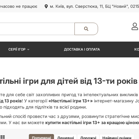
часово не працює
м. Київ, вул. Сверстюка, 11, БЦ "Новий", 021
СЕРІЇ ІГОР
ДОСТАВКА І ОПЛАТА
К
ільні ігри для дітей від 13-ти років
те для себе світ захопливих пригод та інтелектуальних викликі
ід 13 років
! У категорії
«Настільні ігри 13+»
інтернет-магазину Jo
о підходять для підлітків та всієї родини.
льний спосіб провести час з друзями, розвинути стратегічне мис
ами. У нас ви можете
купити настільні ігри 13+ за кращою ціною 
Популярні
Дешевші
Дорожчі
Найвищі оцінки