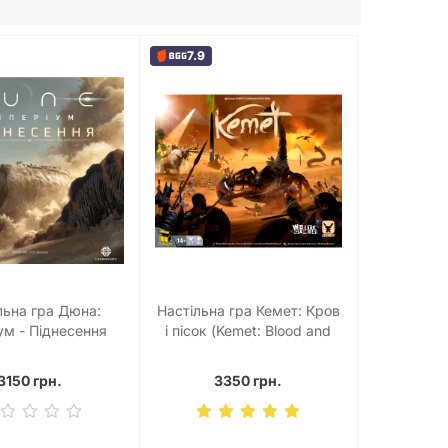
7.9
льна гра Дюна:
Настільна гра Кемет: Кров
ум - Піднесення
і пісок (Kemet: Blood and
perium – Uprising)
Sand)
3150 грн.
3350 грн.