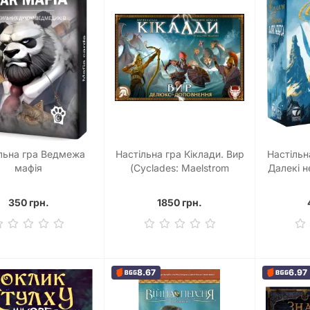
льна гра Ведмежа
Настільна гра Кіклади. Вир
Настільн
мафія
(Cyclades: Maelstrom
Далекі н
Expansion)
видання
Di
350 грн.
1850 грн.
8.67
6.97