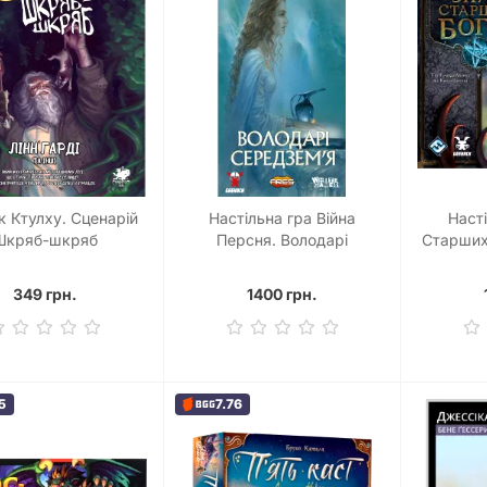
к Ктулху. Сценарій
Настільна гра Війна
Наст
Шкряб-шкряб
Персня. Володарі
Старших 
Середзем’я (War of the
Ring: Lords of Middle-earth)
349 грн.
1400 грн.
5
7.76