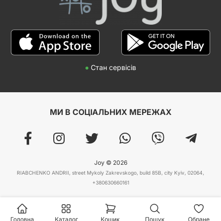
●
Стан сервісів
МИ В СОЦІАЛЬНИХ МЕРЕЖАХ
Joy © 2026
RIABCHENKO ANDRII, street Mykoly Zakrevskogo, build 85B, city Kyiv, 02064,
+380630660161
Головна
Каталог
Кошик
Пошук
Обране