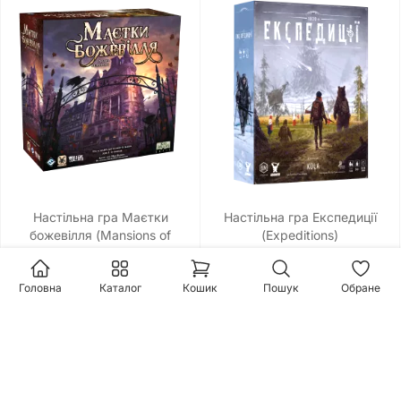
Настільна гра Маєтки
Настільна гра Експедиції
божевілля (Mansions of
(Expeditions)
Madness Second Edition)
4550 грн.
3250 грн.
Головна
Каталог
Кошик
Пошук
Обране
7.93