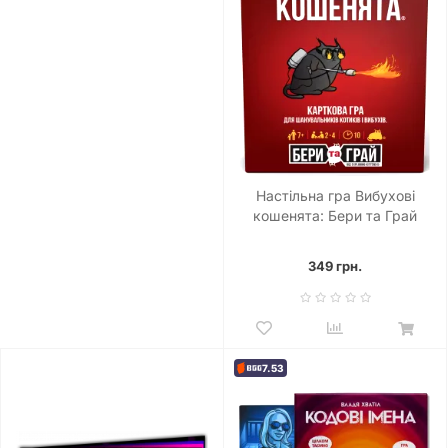
Настільна гра Вибухові
кошенята: Бери та Грай
(Exploding Kittens: Grab &
Game)
349 грн.
7.53