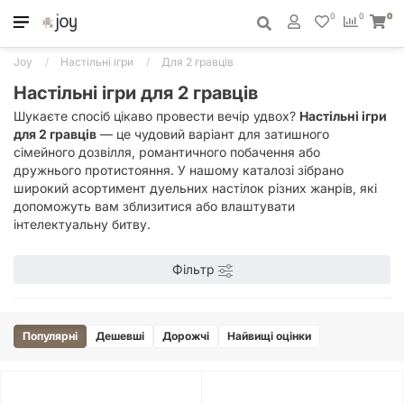
0
0
0
Joy
Настільні ігри
Для 2 гравців
Настільні ігри для 2 гравців
Шукаєте спосіб цікаво провести вечір удвох?
Настільні ігри
для 2 гравців
— це чудовий варіант для затишного
сімейного дозвілля, романтичного побачення або
дружнього протистояння. У нашому каталозі зібрано
широкий асортимент дуельних настілок різних жанрів, які
допоможуть вам зблизитися або влаштувати
інтелектуальну битву.
Фільтр
Популярні
Дешевші
Дорожчі
Найвищі оцінки