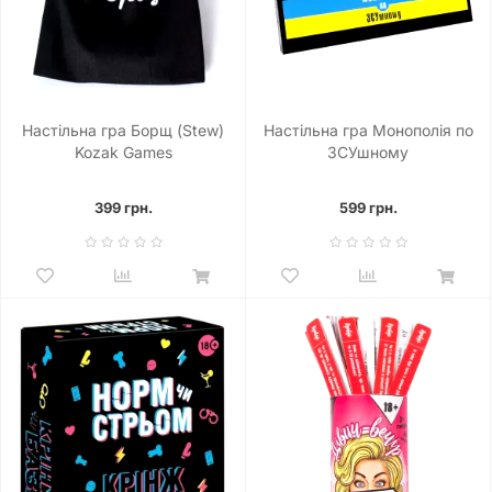
Настільна гра Борщ (Stew)
Настільна гра Монополія по
Kozak Games
ЗСУшному
399 грн.
599 грн.