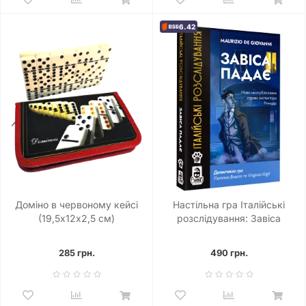
6.42
Доміно в червоному кейсі
Настільна гра Італійські
(19,5х12х2,5 см)
розслідування: Завіса
падає (The Curtain Falls)
285 грн.
490 грн.