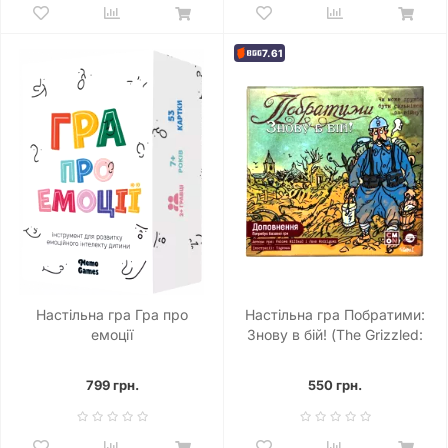
7.61
Настільна гра Гра про
Настільна гра Побратими:
емоції
Знову в бій! (The Grizzled:
At Your Orders!)
799 грн.
550 грн.