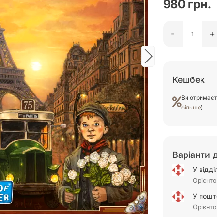
980 грн.
-
+
Кешбек
Ви отримає
більше
)
Варіанти 
У відд
Орієнто
У пошт
Орієнто