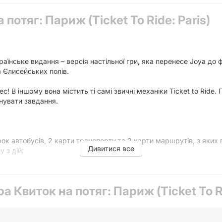
 потяг: Париж (Ticket To Ride: Paris)
українське видання – версія настільної гри, яка перенесе Joyа до
а Єлисейських полів.
с! В іншому вона містить ті самі звичні механіки Ticket to Ride
онувати завдання.
урок автобусів, 2 карти транспорту та 2 карти маршрутів, з яких 
Дивитися все
у з дій:
а Квиток на потяг: Париж (Ticket To Ri
». Така карта - це «джокер», що замінює будь-який колір.
ору, щоб прокласти маршрут на ігровому полі, та отримує очки з
 залишає собі принаймні 1 з них.