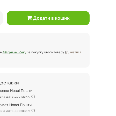
Додати в кошик
те
49 грн
кешбеку
за покупку цього товару (
Дізнатися
доставки
ілення Нової Пошти
вна дата доставки:
омат Нової Пошти
вна дата доставки: