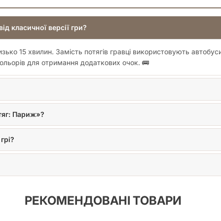
ід класичної версії гри?
изько 15 хвилин. Замість потягів гравці використовують автобус
ольорів для отримання додаткових очок. 🚌
тяг: Париж»?
грі?
РЕКОМЕНДОВАНІ ТОВАРИ