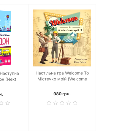
Настільна гра Welcome To
 Наступна
Містечко мрій (Welcome
он (Next
To...)
ondon)
980 грн.
н.