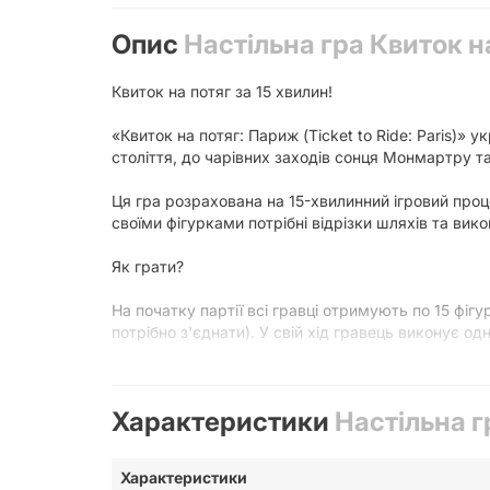
Опис
Настільна гра Квиток на
Квиток на потяг за 15 хвилин!
«Квиток на потяг: Париж (Ticket to Ride: Paris)» 
століття, до чарівних заходів сонця Монмартру т
Ця гра розрахована на 15-хвилинний ігровий проце
своїми фігурками потрібні відрізки шляхів та вик
Як грати?
На початку партії всі гравці отримують по 15 фіг
потрібно з'єднати). У свій хід гравець виконує одн
Бере дві карти з колоди.
Характеристики
Настільна гр
Бере 2 карти з «ринку».
Бере 1 карту різнокольорового автобуса з «ринку
Відкладає потрібну кількість карток одного коль
Характеристики
Тягне 2 карти із завданнями, після чого вибирає і