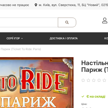
часово не працює
м. Київ, вул. Сверстюка, 11, БЦ "Новий", 021
СЕРІЇ ІГОР
ДОСТАВКА І ОПЛАТА
К
Париж (Ticket To Ride: Paris)
Настільн
Париж (T
Є на складі
Ціна: