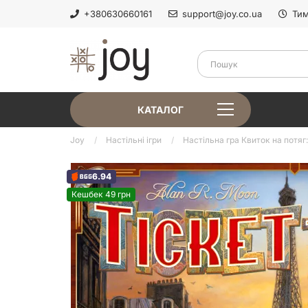
+380630660161
support@joy.co.ua
Тим
КАТАЛОГ
Joy
Настільні ігри
Настільна гра Квиток на потяг: 
6.94
Кешбек 49 грн