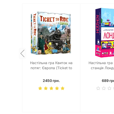
Настільна гра Квиток на
Настільна гра
потяг: Європа (Ticket to
станція Лонд
Ride. Europe)
Station: L
2450 грн.
689 гр