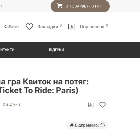
54
0 ТОВАР(ІВ) - 0 ГРН.
0
0
Кабінет
Закладки
Порівняння
ОНТАКТИ
ВІДГУКИ
а гра Квиток на потяг:
icket To Ride: Paris)
0 відгуків
🚚 Відправимо: