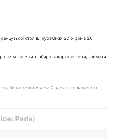
 французької столиці буремних 20-х років 20
. Гравцям належить збирати карткові сети, займати
потрібно залишити хоча б одну (з точками, які
de: Paris)
а його довжину.