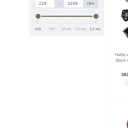
-
грн.
229
997
1,8 тис.
2,5 тис.
3,3 тис.
Набір 
Black 
382