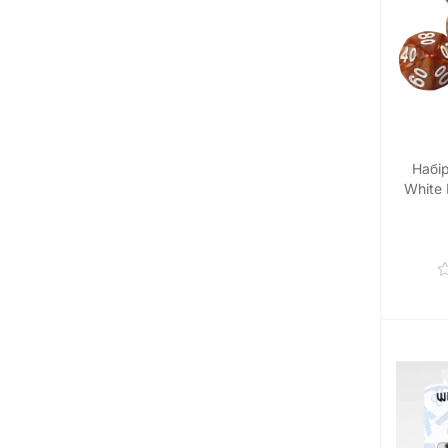
Набі
White 