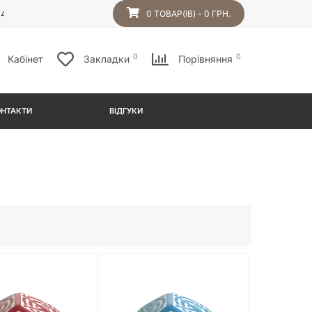
54
0 ТОВАР(ІВ) - 0 ГРН.
0
0
Кабінет
Закладки
Порівняння
ОНТАКТИ
ВІДГУКИ