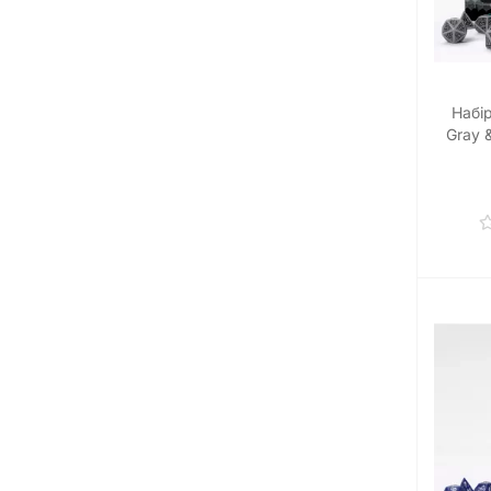
Набі
Gray &