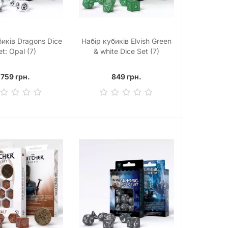
биків Dragons Dice
Набір кубиків Elvish Green
et: Opal (7)
& white Dice Set (7)
759 грн.
849 грн.