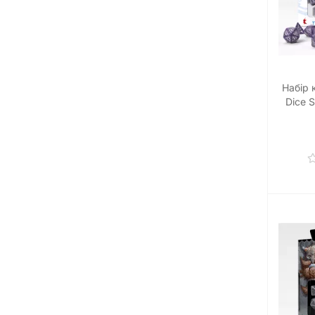
Набір 
Dice S
and Go