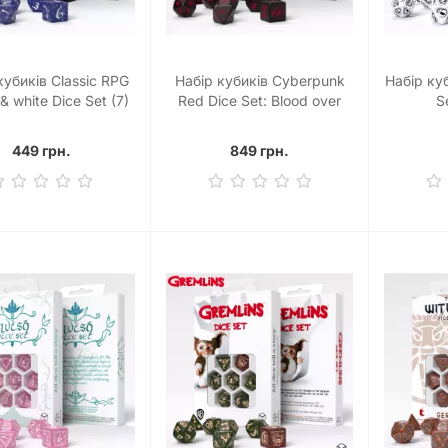
кубиків Classic RPG
Набір кубиків Cyberpunk
Набір ку
& white Dice Set (7)
Red Dice Set: Blood over
S
Chromet (7)
449 грн.
849 грн.