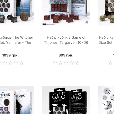
кубиків The Witcher
Набір кубиків Game of
Набір ку
Set. Yennefer - The
Thrones. Targaryen 10xD6
Dice Set
an Star Dice Set (7)
Dice Set
1039 грн.
899 грн.