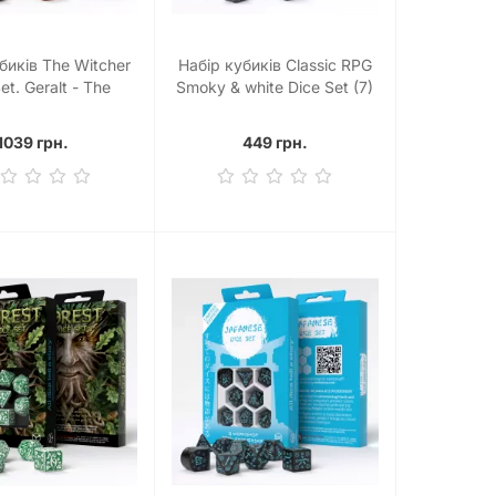
биків The Witcher
Набір кубиків Classic RPG
et. Geralt - The
Smoky & white Dice Set (7)
layer Dice Set (7)
1039 грн.
449 грн.