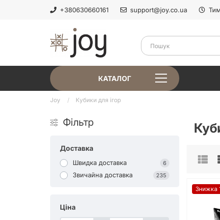
+380630660161
support@joy.co.ua
Тим
КАТАЛОГ
Joy
Кубики для ігор
Фільтр
Куб
Доставка
Швидка доставка
6
Звичайна доставка
235
Знижка 
Ціна