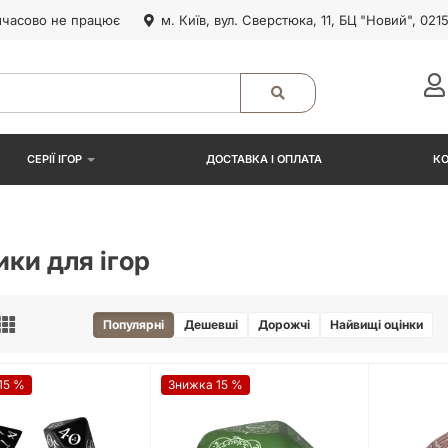
часово не працює
м. Київ, вул. Сверстюка, 11, БЦ "Новий", 021
СЕРІЇ ІГОР
ДОСТАВКА І ОПЛАТА
К
ики для ігор
Популярні
Дешевші
Дорожчі
Найвищі оцінки
15 %
Знижка 15 %