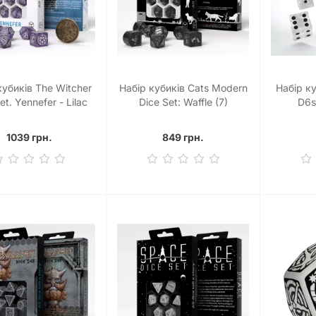
кубиків The Witcher
Набір кубиків Cats Modern
Набір ку
et. Yennefer - Lilac
Dice Set: Waffle (7)
D6s
oseberries Dice Set
(7)
1039 грн.
849 грн.