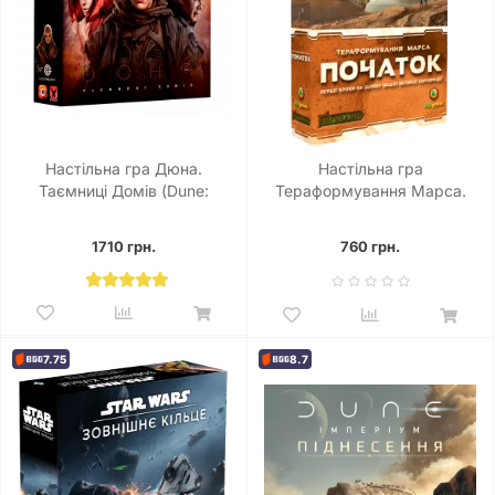
Настільна гра Дюна.
Настільна гра
Таємниці Домів (Dune:
Тераформування Марса.
House Secrets)
Початок (Terraforming Mars:
Prelude)
1710 грн.
760 грн.
7.75
8.7