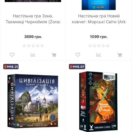
Настільна гра Зона.
Настільна гра Новий
Таємниці Чорнобиля (Zona:
ковчег: Морські Світи (Ark
The Secret of Chernobyl)
Nova: Marine Worlds)
3699 грн.
1099 грн.
8.21
8.07