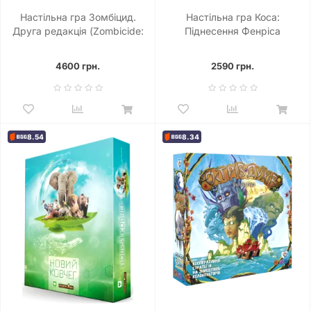
Настільна гра Зомбіцид.
Настільна гра Коса:
Друга редакція (Zombicide:
Піднесення Фенріса
2nd Edition)
(Scythe: The Rise of Fenris)
4600 грн.
2590 грн.
8.54
8.34