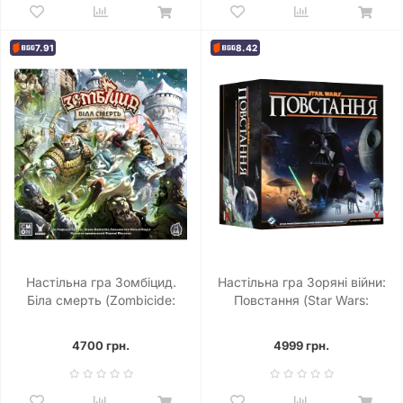
7.91
8.42
Настільна гра Зомбіцид.
Настільна гра Зоряні війни:
Біла смерть (Zombicide:
Повстання (Star Wars:
White Death)
Rebellion)
4700 грн.
4999 грн.