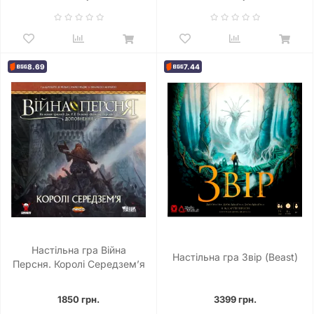
8.69
7.44
Настільна гра Війна
Настільна гра Звір (Beast)
Персня. Королі Середзем’я
(War of the Ring: Kings of
Middle-earth)
1850 грн.
3399 грн.