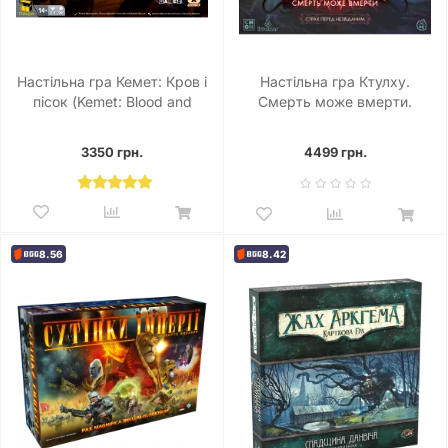
Настільна гра Кемет: Кров і
Настільна гра Ктулху.
пісок (Kemet: Blood and
Смерть може вмерти.
Sand)
Страх перед незвіданим
(Cthulhu: Death May Die -
3350 грн.
4499 грн.
Fear of the Unknown)
8.56
8.42