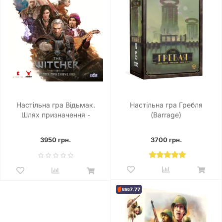
Настільна гра Відьмак.
Настільна гра Гребля
Шлях призначення -
(Barrage)
Делюкс (The Witcher: Path
of Destiny - Deluxe)
3950 грн.
3700 грн.
7.77