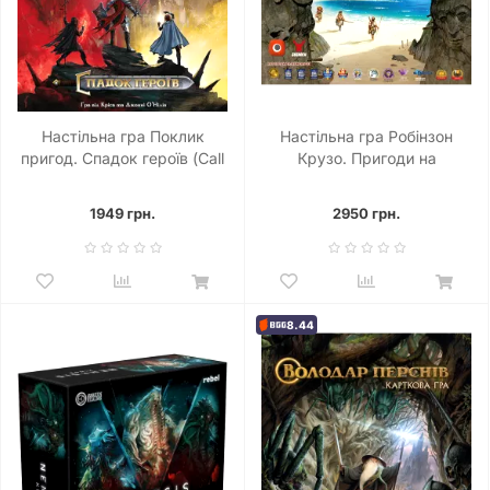
Настільна гра Поклик
Настільна гра Робінзон
пригод. Спадок героїв (Call
Крузо. Пригоди на
To Adventure: Epic Origins)
проклятому острові
(Robinson Crusoe:
1949 грн.
2950 грн.
Adventures on the Cursed
Island)
8.44