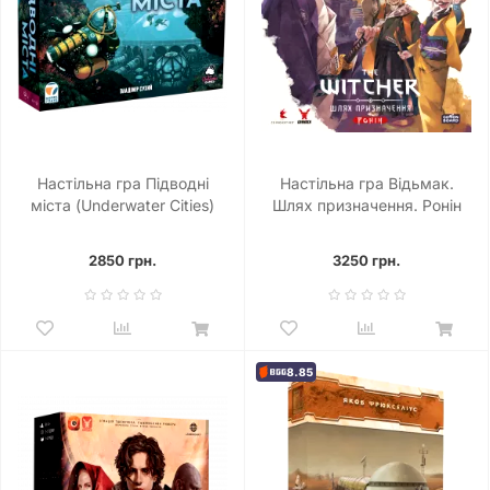
Настільна гра Підводні
Настільна гра Відьмак.
міста (Underwater Cities)
Шлях призначення. Ронін
(The Witcher: Path Of
Destiny – Ronin)
2850 грн.
3250 грн.
8.85