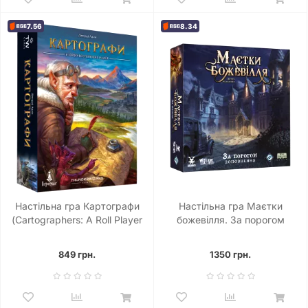
7.56
8.34
Настільна гра Картографи
Настільна гра Маєтки
(Cartographers: A Roll Player
божевілля. За порогом
Tale)
(Mansions of Madness:
Beyond the Threshold)
849 грн.
1350 грн.