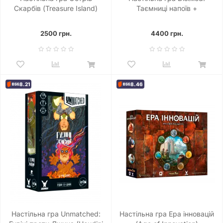
Скарбів (Treasure Island)
Таємниці напоїв +
доповнення (комплект)
2500 грн.
4400 грн.
8.21
8.46
Настільна гра Unmatched:
Настільна гра Ера інновацій