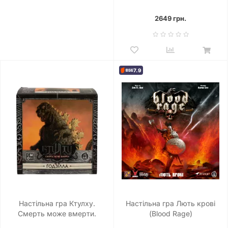
Shattered Isles)
2649 грн.
7.9
Настільна гра Ктулху.
Настільна гра Лють крові
Смерть може вмерти.
(Blood Rage)
Ґодзілла (Cthulhu: Death