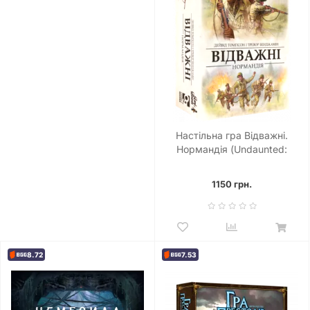
Настільна гра Відважні.
Нормандія (Undaunted:
Normandy)
1150 грн.
8.72
7.53