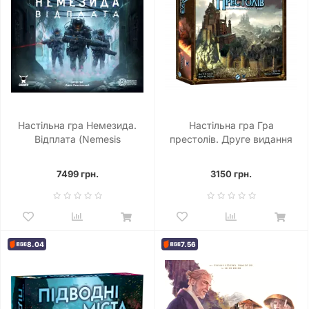
Настільна гра Немезида.
Настільна гра Гра
Відплата (Nemesis
престолів. Друге видання
Retaliation)
(A Game of Thrones: The
Board Game Second Edition)
7499 грн.
3150 грн.
8.04
7.56