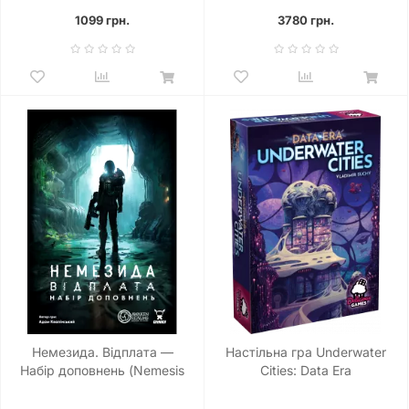
May Die – Godzilla Vs
1099 грн.
3780 грн.
Cthulhu)
Немезида. Відплата —
Настільна гра Underwater
Набір доповнень (Nemesis
Cities: Data Era
Retaliation Stretch Goals
Box)