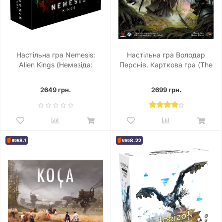
Настільна гра Nemesis:
Настільна гра Володар
Alien Kings (Немезіда:
Перснів. Карткова гра (The
Королі прибульців)
Lord of the Rings: The Card
Game)
2649 грн.
2699 грн.
8.1
8.22