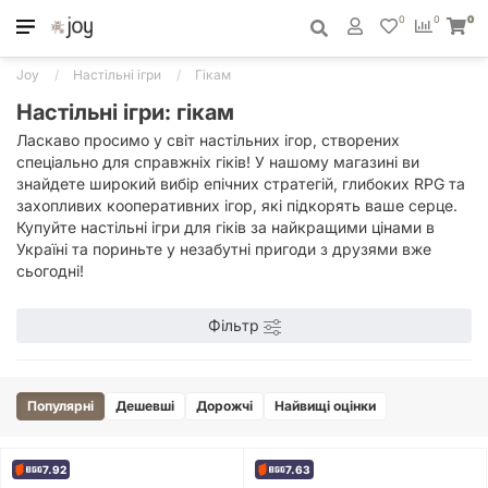
0
0
0
Joy
Настільні ігри
Гікам
Настільні ігри: гікам
Ласкаво просимо у світ настільних ігор, створених
спеціально для справжніх гіків! У нашому магазині ви
знайдете широкий вибір епічних стратегій, глибоких RPG та
захопливих кооперативних ігор, які підкорять ваше серце.
Купуйте настільні ігри для гіків за найкращими цінами в
Україні та пориньте у незабутні пригоди з друзями вже
сьогодні!
Фільтр
Популярні
Дешевші
Дорожчі
Найвищі оцінки
7.92
7.63