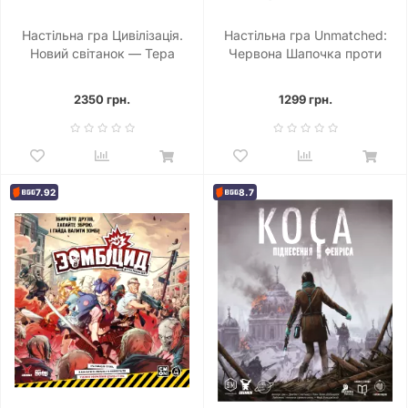
Настільна гра Цивілізація.
Настільна гра Unmatched:
Новий світанок — Тера
Червона Шапочка проти
інкогніта (Civilization: A New
Беовульфа
Dawn – Terra Incognita)
2350 грн.
1299 грн.
7.92
8.7