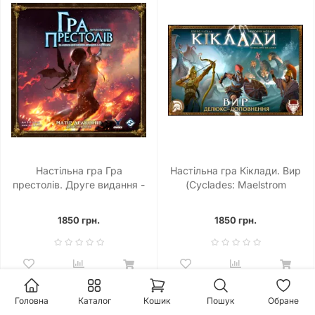
Настільна гра Гра
Настільна гра Кіклади. Вир
престолів. Друге видання -
(Cyclades: Maelstrom
Матір драконів (A Game of
Expansion)
Thrones: Mother of Dragons)
1850 грн.
1850 грн.
8.25
7.89
Головна
Каталог
Кошик
Пошук
Обране