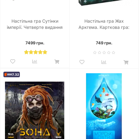
Настільна гра Сутінки
Настільна гра Жах
імперії. Четверте видання
Аркгема. Карткова гра:
(Twilight Imperium: Fourth
Спадщина Данвіча
Edition)
7499 грн.
749 грн.
7.32