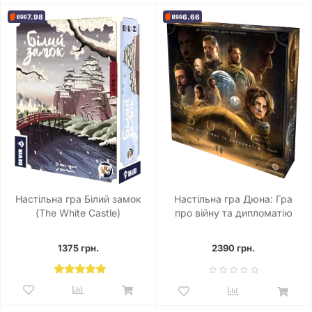
7.98
6.66
Настільна гра Білий замок
Настільна гра Дюна: Гра
(The White Castle)
про війну та дипломатію
(Dune: A Game of Conquest
and Diplomacy)
1375 грн.
2390 грн.