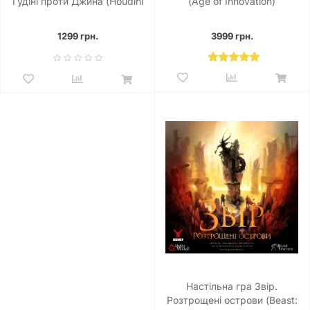
Гудіні проти Джина (Houdini
(Age of Innovation)
vs. The Genie)
1299 грн.
3999 грн.
Настільна гра Звір.
Розтрощені острови (Beast: