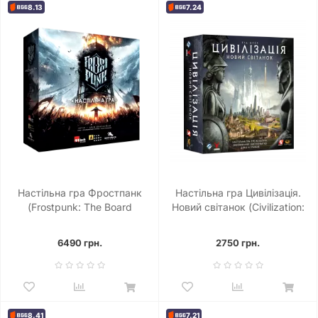
8.13
7.24
Настільна гра Фростпанк
Настільна гра Цивілізація.
(Frostpunk: The Board
Новий світанок (Civilization:
Game)
A New Dawn)
6490 грн.
2750 грн.
8.41
7.21