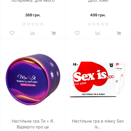
лотерейка: для нього
Діло: Кінкі
369 грн.
499 грн.
Настільна гра Ти + Я.
Настільна гра в ліжку Sex
Відверто про це
is...