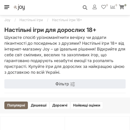
0
0
0
Joy
Настільні ігри
Настільні ігри 18+
Настільні ігри для дорослих 18+
Шукаєте спосіб урізноманітнити вечірку чи додати
пікантності до посиденьок з друзями? Настільні ігри 18+ від
інтернет-магазину Joy – це ідеальне рішення! Відкрийте для
себе світ сміливих, веселих та захопливих ігор, що
гарантовано подарують незабутні емоції та розпалять
пристрасті. Купуйте ігри для дорослих за найкращою ціною
з доставкою по всій Україні.
Фільтр
Популярні
Дешевші
Дорожчі
Найвищі оцінки