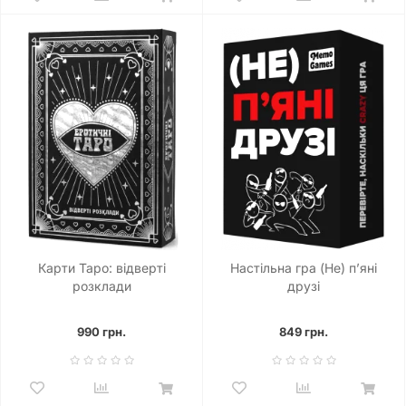
Карти Таро: відверті
Настільна гра (Не) пʼяні
розклади
друзі
990 грн.
849 грн.