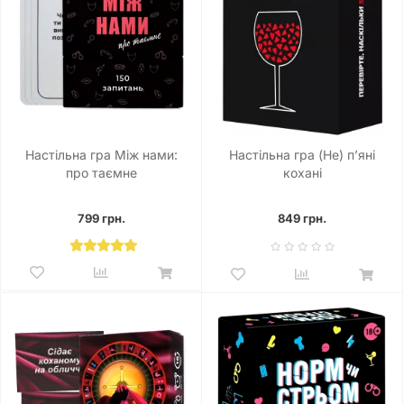
Настільна гра Між нами:
Настільна гра (Не) пʼяні
про таємне
кохані
799 грн.
849 грн.