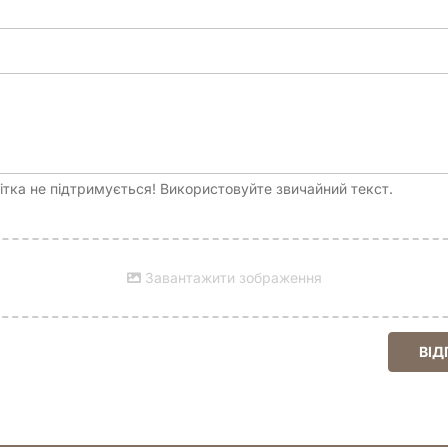
 першого гравця 168 карт сцен, 12 карт Великої міграції, 40 жето
тка не підтримується! Використовуйте звичайний текст.
Завантажити зображення
ВІД