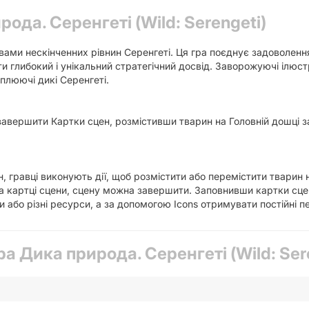
ода. Серенгеті (Wild: Serengeti)
тивами нескінченних рівнин Серенгеті. Ця гра поєднує задоволен
и глибокий і унікальний стратегічний досвід. Заворожуючі ілюстр
плюючі дикі Серенгеті.
завершити Картки сцен, розмістивши тварин на Головній дошці
 гравці виконують дії, щоб розмістити або перемістити тварин 
на картці сцени, сцену можна завершити. Заповнивши картки сце
або різні ресурси, а за допомогою Icons отримувати постійні пе
ра Дика природа. Серенгеті (Wild: Ser