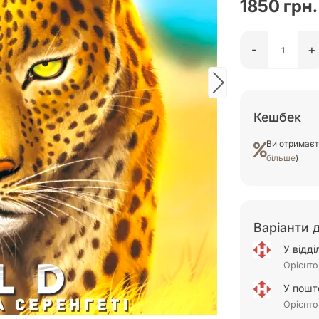
1850 грн.
-
+
Кешбек
Ви отримає
більше
)
Варіанти 
У відд
Орієнто
У пошт
Орієнто