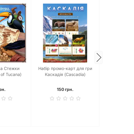
ра Стежки
Набір промо-карт для гри
Настільна гра
 of Tucana)
Каскадія (Cascadia)
Азії (Wing
рн.
150 грн.
1699