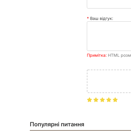
замка, 12 плиток нагород, 1 маркер
карт спеціалістів
Ваш відгук:
Час партії
45 - 120 хвилин
Рейтинг
6.97
BGG
Друковане видання
Примітка:
HTML розмі
Ілюстратор
Hani Chang, Sophia Kang
Популярні питання