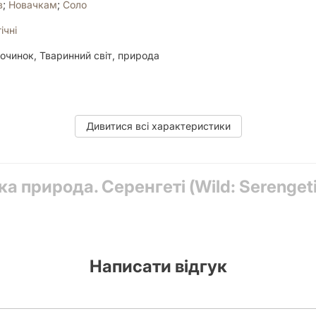
в
;
Новачкам
;
Соло
ічні
починок, Тваринний світ, природа
Дивитися всі характеристики
а природа. Серенгеті (Wild: Serengeti
nd Game Bonuses, Open Drafting, Pattern Building, Set Collection, So
ання сетів
,
Розміщення робітників
,
Складання патернів
Написати відгук
роги, 3 шакали, 3 леопарди, 3 крокодили, 3 слони 3 антилопи гну,
 ігрове поле, 4 жетони очок, 8 маркерів гравців, 4 панелі відеога