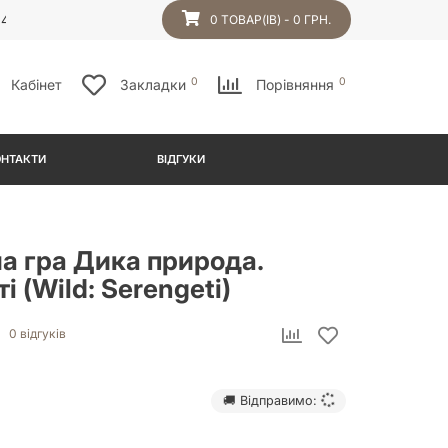
54
0 ТОВАР(ІВ) - 0 ГРН.
0
0
Кабінет
Закладки
Порівняння
ОНТАКТИ
ВІДГУКИ
а гра Дика природа.
і (Wild: Serengeti)
0 відгуків
🚚 Відправимо: