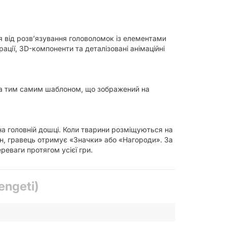
ня від розв’язування головоломок із елементами
ації, 3D-компоненти та деталізовані анімаційні
 за тим самим шаблоном, що зображений на
на головній дошці. Коли тварини розміщуються на
н, гравець отримує «Значки» або «Нагороди». За
реваги протягом усієї гри.
engeti)