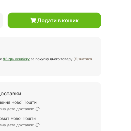
Додати в кошик
те
93 грн
кешбеку
за покупку цього товару (
Дізнатися
доставки
ілення Нової Пошти
вна дата доставки:
омат Нової Пошти
вна дата доставки: