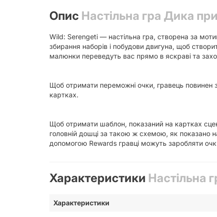
Опис
Настільна гра Дика прир
Wild: Serengeti — настільна гра, створена за мо
збирання наборів і побудови двигуна, щоб створит
малюнки переведуть вас прямо в яскраві та захо
Щоб отримати переможні очки, гравець повинен 
картках.
Щоб отримати шаблон, показаний на картках сцен,
головній дошці за такою ж схемою, як показано 
допомогою Rewards гравці можуть заробляти очки 
Характеристики
Настільна г
Характеристики