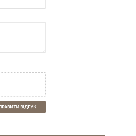
нів їжі, 50 монет, 40 жетонів спецефектів, 14
ПРАВИТИ ВІДГУК