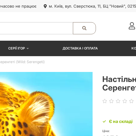
часово не працює
м. Київ, вул. Сверстюка, 11, БЦ "Новий", 021
СЕРІЇ ІГОР
ДОСТАВКА І ОПЛАТА
К
ренгеті (Wild: Serengeti)
Настільн
Серенгет
Є на складі
Ціна: