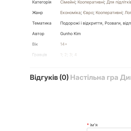
Категорія
Сімейні
;
Кооперативні
;
Для підліткі
Жанр
Економіка
;
Євро
;
Кооперативні
;
Лог
Тематика
Подорожі і відкриття, Розваги, від
Автор
Gunho Kim
Вік
14+
Гравців
1
;
2
;
3
;
4
Країна
Китай
друку
Відгуків (0)
Настільна гра Дик
Механіка
Action Drafting, Cooperative Game, E
Механіки
Виконання контрактів
,
Драфт
,
Збир
Мова
Українська
Текст у грі
Мало
У коробці
3 леви, 3 жирафи, 3 газелі, 3 носо
ім'я
раунду, 1 Скеля епох, 1 поле дій, 1