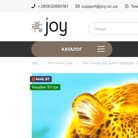
+380630660161
support@joy.co.ua
Тим
КАТАЛОГ
Joy
Настільні ігри
Настільна гра Дика природа. Се
6.97
Кешбек 93 грн