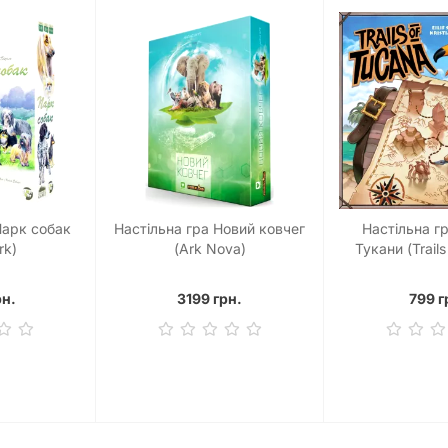
Парк собак
Настільна гра Новий ковчег
Настільна г
rk)
(Ark Nova)
Тукани (Trails
рн.
3199 грн.
799 г