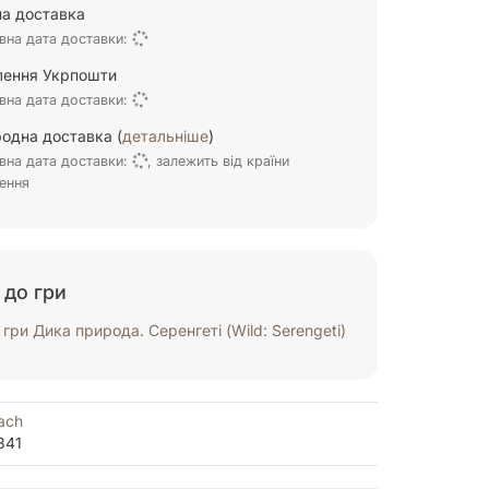
а доставка
вна дата доставки:
ілення Укрпошти
вна дата доставки:
одна доставка (
детальніше
)
вна дата доставки:
, залежить від країни
ення
 до гри
гри Дика природа. Серенгеті (Wild: Serengeti)
ach
341