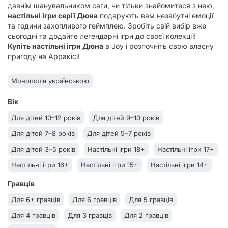
давнім шанувальником саги, чи тільки знайомитеся з нею,
настільні ігри серії Дюна
подарують вам незабутні емоції
та години захопливого геймплею. Зробіть свій вибір вже
сьогодні та додайте легендарні ігри до своєї колекції!
Купіть настільні ігри Дюна
в Joy і розпочніть свою власну
пригоду на Арракісі!
Монополія українською
Вік
Для дітей 10–12 років
Для дітей 9–10 років
Для дітей 7–8 років
Для дітей 5–7 років
Для дітей 3–5 років
Настільні ігри 18+
Настільні ігри 17+
Настільні ігри 16+
Настільні ігри 15+
Настільні ігри 14+
Настільні ігри 13+
Настільні ігри 12+
Настільні ігри 11+
Гравців
Настільні ігри 10+
Настільні ігри 9+
Настільні ігри 8+
Для 6+ гравців
Для 6 гравців
Для 5 гравців
Настільні ігри 7+
Настільні ігри 6+
Настільні ігри 5+
Для 4 гравців
Для 3 гравців
Для 2 гравців
Настільні ігри 4+
Настільні ігри 3+
Настільні ігри 2+