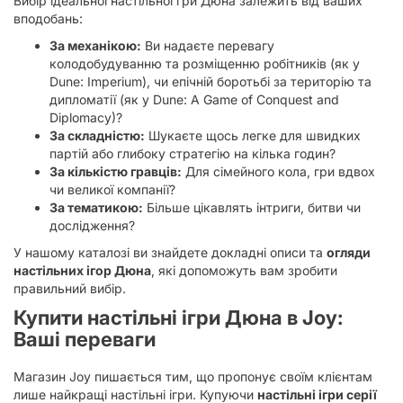
Вибір ідеальної настільної гри Дюна залежить від ваших
вподобань:
За механікою:
Ви надаєте перевагу
колодобудуванню та розміщенню робітників (як у
Dune: Imperium), чи епічній боротьбі за територію та
дипломатії (як у Dune: A Game of Conquest and
Diplomacy)?
За складністю:
Шукаєте щось легке для швидких
партій або глибоку стратегію на кілька годин?
За кількістю гравців:
Для сімейного кола, гри вдвох
чи великої компанії?
За тематикою:
Більше цікавлять інтриги, битви чи
дослідження?
У нашому каталозі ви знайдете докладні описи та
огляди
настільних ігор Дюна
, які допоможуть вам зробити
правильний вибір.
Купити настільні ігри Дюна в Joy:
Ваші переваги
Магазин Joy пишається тим, що пропонує своїм клієнтам
лише найкращі настільні ігри. Купуючи
настільні ігри серії