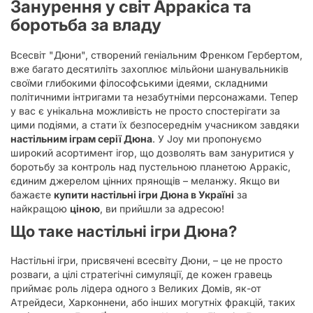
Занурення у світ Арракіса та
боротьба за владу
Всесвіт "Дюни", створений геніальним Френком Гербертом,
вже багато десятиліть захоплює мільйони шанувальників
своїми глибокими філософськими ідеями, складними
політичними інтригами та незабутніми персонажами. Тепер
у вас є унікальна можливість не просто спостерігати за
цими подіями, а стати їх безпосереднім учасником завдяки
настільним іграм серії Дюна
. У Joy ми пропонуємо
широкий асортимент ігор, що дозволять вам зануритися у
боротьбу за контроль над пустельною планетою Арракіс,
єдиним джерелом цінних прянощів – меланжу. Якщо ви
бажаєте
купити настільні ігри Дюна в Україні
за
найкращою
ціною
, ви прийшли за адресою!
Що таке настільні ігри Дюна?
Настільні ігри, присвячені всесвіту Дюни, – це не просто
розваги, а цілі стратегічні симуляції, де кожен гравець
приймає роль лідера одного з Великих Домів, як-от
Атрейдеси, Харконнени, або інших могутніх фракцій, таких