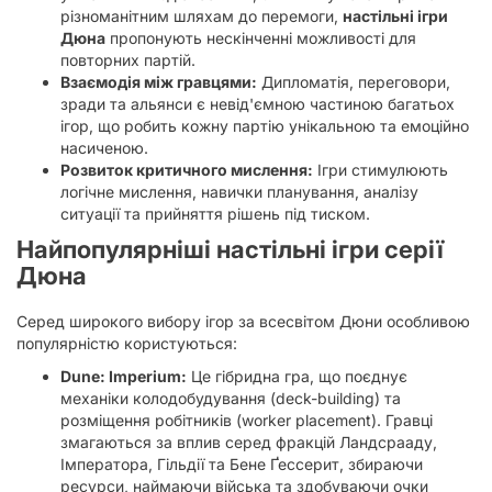
різноманітним шляхам до перемоги,
настільні ігри
Дюна
пропонують нескінченні можливості для
повторних партій.
Взаємодія між гравцями:
Дипломатія, переговори,
зради та альянси є невід'ємною частиною багатьох
ігор, що робить кожну партію унікальною та емоційно
насиченою.
Розвиток критичного мислення:
Ігри стимулюють
логічне мислення, навички планування, аналізу
ситуації та прийняття рішень під тиском.
Найпопулярніші настільні ігри серії
Дюна
Серед широкого вибору ігор за всесвітом Дюни особливою
популярністю користуються:
Dune: Imperium:
Це гібридна гра, що поєднує
механіки колодобудування (deck-building) та
розміщення робітників (worker placement). Гравці
змагаються за вплив серед фракцій Ландсрааду,
Імператора, Гільдії та Бене Ґессерит, збираючи
ресурси, наймаючи війська та здобуваючи очки