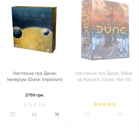
Настільна гра Дюна:
Настільна гра Дюна. Війна
Імперіум (Dune: Imperium)
за Арракіс (Dune: War for
Arrakis)
2750 грн.