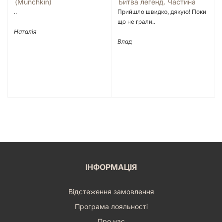
(Munchkin)
Битва легенд. Частина
друга
..
Прийшло швидко, дякую! Поки
що не грали..
Наталія
Влад
ІНФОРМАЦІЯ
Відстеження замовлення
Програма лояльності
Про нас