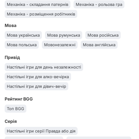
Жанр еротичні
Жанр економічні
Жанр економіка
Механіка - складання патернів
Механіка - рольова гра
Жанр дуельні
Жанр для дітей
Жанр дедуктивні
Механіка - розміщення робітників
Жанр гумор/чорний гумор
Жанр гумор
Механіка - розміщення плиток
Мова
Жанр головоломки
Жанр воєнні
Жанр веселі
Механіка - розбудова планшета
Мова українська
Мова румунська
Мова російська
Жанр варгейми
Жанр вікторина
Жанр америтреш
Механіка - пряма взаємодія
Мова польська
Мовонезалежні
Мова англійська
Жанр абстракти
Жанр абстракт
Жанр історичні
Механіка - прихований зрадник
Привід
Жанр історія
Жанр ігроквести
Жанр євро
Жанр 18+
Механіка - приховане переміщення
Настільні ігри для день незалежності
Механіка - пригодницька
Механіка - пояснення слів
Настільні ігри для алко-вечірка
Механіка - поліоміно
Механіка - побудова рушія
Настільні ігри для дівич-вечір
Механіка - побудова маршрутів
Механіка - перегони
Рейтинг BGG
Механіка - папір та олівець
Механіка - оверлорд
Топ BGG
Механіка - обмежене спілкування
Механіка - менеджмент руки
Серія
Механіка - менеджмент ресурсів
Механіка - малювання
Настільні ігри серії Правда або дія
Механіка - містобудівельна
Механіка - контроль територій