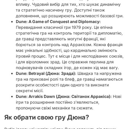
впливу. Чудовий вибір для тих, хто шукає динамічну
та стратегічно насичену гру. Доступні також
доповнення, що розширюють можливості базової гри.
Dune: A Game of Conquest and Diplomacy:
Перевидання класичної гри 1979 року. Це епічна
стратегічна гра на контроль території та дипломатію,
де гравці представляють могутні фракції, які
борються за контроль над Арракісом. Кожна фракція
має унікальні здібності, що кардинально змінюють
ігровий процес. Тут є місце і для несподіваних союзів,
і для віроломних зрад. Це справжня перлина для
поціновувачів складних ігор, де кожен хід має вагу.
Dune: Betrayal (Дюна: Зрада):
Швидка та напружена
гра на приховані ролі та блеф, де гравці намагаються
розкрити особистості один одного та виконати
секретні місії.
Dune: Arrakis Dawn (Дюна: Світанок Арракіса):
Нові
ігри та розширення постійно з'являються,
пропонуючи свіжі механіки та сюжети.
Як обрати свою гру Дюна?