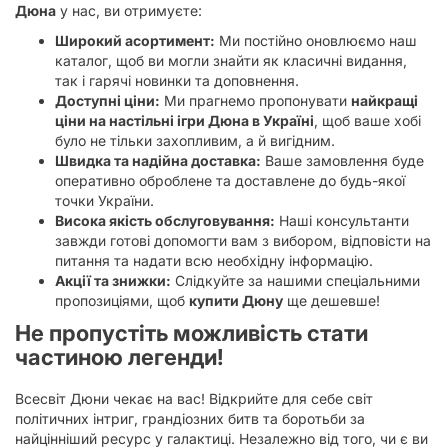
Дюна
у нас, ви отримуєте:
Широкий асортимент:
Ми постійно оновлюємо наш
каталог, щоб ви могли знайти як класичні видання,
так і гарячі новинки та доповнення.
Доступні ціни:
Ми прагнемо пропонувати
найкращі
ціни на настільні ігри Дюна в Україні
, щоб ваше хобі
було не тільки захопливим, а й вигідним.
Швидка та надійна доставка:
Ваше замовлення буде
оперативно оброблене та доставлене до будь-якої
точки України.
Висока якість обслуговування:
Наші консультанти
завжди готові допомогти вам з вибором, відповісти на
питання та надати всю необхідну інформацію.
Акції та знижки:
Слідкуйте за нашими спеціальними
пропозиціями, щоб
купити Дюну
ще дешевше!
Не пропустіть можливість стати
частиною легенди!
Всесвіт Дюни чекає на вас! Відкрийте для себе світ
політичних інтриг, грандіозних битв та боротьби за
найцінніший ресурс у галактиці. Незалежно від того, чи є ви