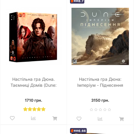
8.7
Настільна гра Дюна.
Настільна гра Дюна:
Таємниці Домів (Dune:
Імперіум - Піднесення
House Secrets)
(Dune: Imperium – Uprising)
1710 грн.
3150 грн.
6.66