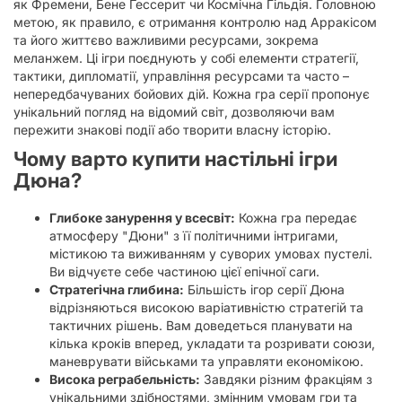
як Фремени, Бене Ґессерит чи Космічна Гільдія. Головною
метою, як правило, є отримання контролю над Арракісом
та його життєво важливими ресурсами, зокрема
меланжем. Ці ігри поєднують у собі елементи стратегії,
тактики, дипломатії, управління ресурсами та часто –
непередбачуваних бойових дій. Кожна гра серії пропонує
унікальний погляд на відомий світ, дозволяючи вам
пережити знакові події або творити власну історію.
Чому варто купити настільні ігри
Дюна?
Глибоке занурення у всесвіт:
Кожна гра передає
атмосферу "Дюни" з її політичними інтригами,
містикою та виживанням у суворих умовах пустелі.
Ви відчуєте себе частиною цієї епічної саги.
Стратегічна глибина:
Більшість ігор серії Дюна
відрізняються високою варіативністю стратегій та
тактичних рішень. Вам доведеться планувати на
кілька кроків вперед, укладати та розривати союзи,
маневрувати військами та управляти економікою.
Висока реграбельність:
Завдяки різним фракціям з
унікальними здібностями, змінним умовам гри та