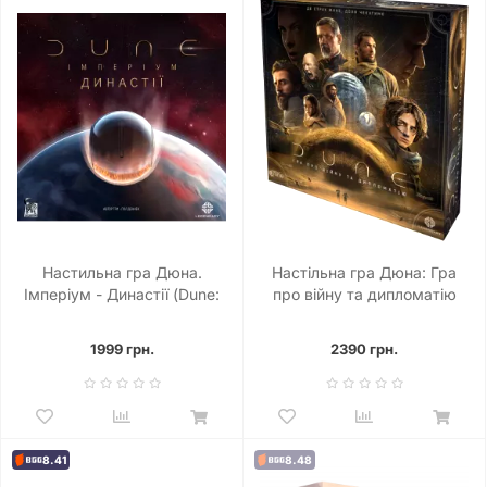
Настильна гра Дюна.
Настільна гра Дюна: Гра
Імперіум - Династії (Dune:
про війну та дипломатію
Imperium – Bloodlines)
(Dune: A Game of Conquest
and Diplomacy)
1999 грн.
2390 грн.
8.41
8.48