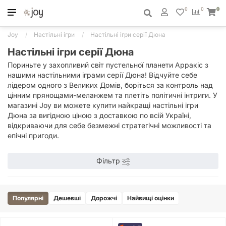
0
0
0
Joy
Настільні ігри
Настільні ігри серії Дюна
Настільні ігри серії Дюна
Пориньте у захопливий світ пустельної планети Арракіс з
нашими настільними іграми серії Дюна! Відчуйте себе
лідером одного з Великих Домів, боріться за контроль над
цінним прянощами-меланжем та плетіть політичні інтриги. У
магазині Joy ви можете купити найкращі настільні ігри
Дюна за вигідною ціною з доставкою по всій Україні,
відкриваючи для себе безмежні стратегічні можливості та
епічні пригоди.
Фільтр
Популярні
Дешевші
Дорожчі
Найвищі оцінки