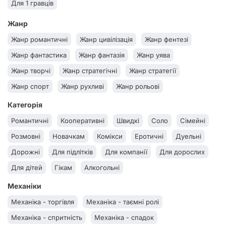
Для 1 гравців
Жанр
Жанр романтичні
Жанр цивілізація
Жанр фентезі
Жанр фантастика
Жанр фантазія
Жанр уява
Жанр творчі
Жанр стратегічні
Жанр стратегії
Жанр спорт
Жанр рухливі
Жанр рольові
Жанр розмовні
Жанр реакція і координація
Категорія
Жанр психологічні
Жанр прості правила
Жанр пригоди
Романтичні
Кооперативні
Швидкі
Соло
Сімейні
Жанр постапокаліпсис
Жанр один проти всіх
Розмовні
Новачкам
Комікси
Еротичні
Дуельні
Жанр навчальні
Жанр на удачу
Жанр на спритність
Дорожні
Для підлітків
Для компанії
Для дорослих
Жанр на кубиках
Жанр мафія
Жанр містобудівні
Для дітей
Гікам
Алкогольні
Жанр логічне мислення
Жанр логічні
Механіки
Жанр кооперативні
Жанр класика
Жанр квести
Механіка - торгівля
Механіка - таємні ролі
Жанр казуальні (прості і швидкі)
Жанр жахалки
Механіка - спритність
Механіка - спадок