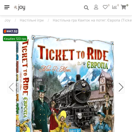
0
0
0
Joy
Настільні ігри
Настільна гра Квиток на потяг: Європа (Ticket
7.52
Кешбек 123 грн