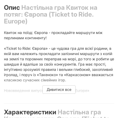
Опис
Настільна гра Квиток на
потяг: Європа (Ticket to Ride.
Europe)
Квиток на поїзд: Європа - прокладайте маршрути між
перлинами континенту!
«Ticket to Ride: Європа» - це чудова гра для всієї родини, в
якій вам належить прокладати залізничні маршрути з колій
на землі та поромних переправ на морі, до того ж робити це
швидше й вдаліше за своїх конкурентів. Гра має прості,
інтуїтивно зрозумілі правила і вельми глибокий, захопливий
ігролад, і поруч із «Такеноко» та «Каркасоном» вважається
класикою сучасних сімейних ігор.
Дивитися все
Нововведення випуску «Ticket to Ride. Europe»
У порівнянні з класичною версією гри з мапою Північної
Америки, цей випуск має кілька цікавих ігроладних
Характеристики
Настільна гра
нововведень: