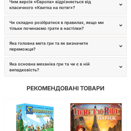
Чим версія «Європа» відрізняється від
класичного «Квитка на потяг»?
Учасник із найбільшою кількістю переможних очок стає
переможцем у грі.
Чи складно розібратися в правилах, якщо ми
тільки починаємо грати в настілки?
Яка головна мета гри та як визначити
переможця?
Яка основна механіка гри та чи є в ній
випадковість?
РЕКОМЕНДОВАНІ ТОВАРИ