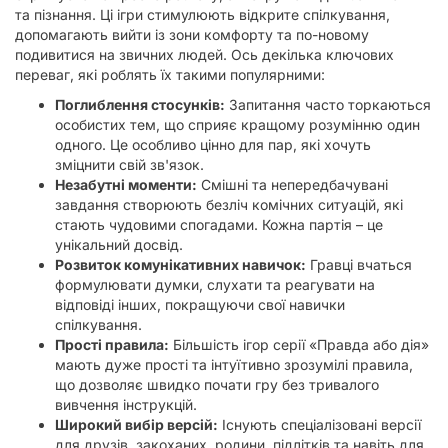
та пізнання. Ці ігри стимулюють відкрите спілкування,
допомагають вийти із зони комфорту та по-новому
подивитися на звичних людей. Ось декілька ключових
переваг, які роблять їх такими популярними:
Поглиблення стосунків:
Запитання часто торкаються
особистих тем, що сприяє кращому розумінню один
одного. Це особливо цінно для пар, які хочуть
зміцнити свій зв'язок.
Незабутні моменти:
Смішні та непередбачувані
завдання створюють безліч комічних ситуацій, які
стають чудовими спогадами. Кожна партія – це
унікальний досвід.
Розвиток комунікативних навичок:
Гравці вчаться
формулювати думки, слухати та реагувати на
відповіді інших, покращуючи свої навички
спілкування.
Прості правила:
Більшість ігор серії «Правда або дія»
мають дуже прості та інтуїтивно зрозумілі правила,
що дозволяє швидко почати гру без тривалого
вивчення інструкцій.
Широкий вибір версій:
Існують спеціалізовані версії
для друзів, закоханих, родини, підлітків та навіть для