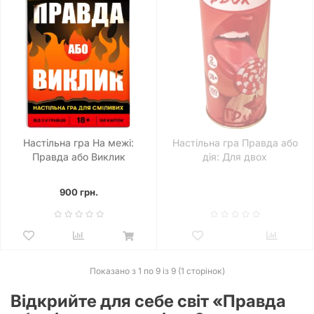
Настільна гра На межі:
Настільна гра Правда або
Правда або Виклик
дія: Для двох
900 грн.
Показано з 1 по 9 із 9 (1 сторінок)
Відкрийте для себе світ «Правда