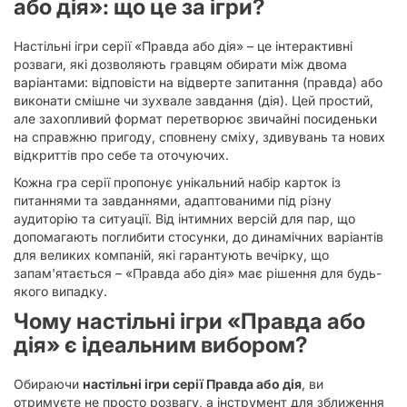
або дія»: що це за ігри?
Настільні ігри серії «Правда або дія» – це інтерактивні
розваги, які дозволяють гравцям обирати між двома
варіантами: відповісти на відверте запитання (правда) або
виконати смішне чи зухвале завдання (дія). Цей простий,
але захопливий формат перетворює звичайні посиденьки
на справжню пригоду, сповнену сміху, здивувань та нових
відкриттів про себе та оточуючих.
Кожна гра серії пропонує унікальний набір карток із
питаннями та завданнями, адаптованими під різну
аудиторію та ситуації. Від інтимних версій для пар, що
допомагають поглибити стосунки, до динамічних варіантів
для великих компаній, які гарантують вечірку, що
запам'ятається – «Правда або дія» має рішення для будь-
якого випадку.
Чому настільні ігри «Правда або
дія» є ідеальним вибором?
Обираючи
настільні ігри серії Правда або дія
, ви
отримуєте не просто розвагу, а інструмент для зближення