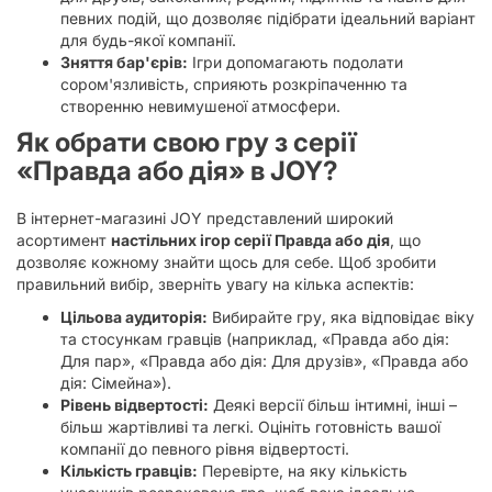
певних подій, що дозволяє підібрати ідеальний варіант
для будь-якої компанії.
Зняття бар'єрів:
Ігри допомагають подолати
сором'язливість, сприяють розкріпаченню та
створенню невимушеної атмосфери.
Як обрати свою гру з серії
«Правда або дія» в JOY?
В інтернет-магазині JOY представлений широкий
асортимент
настільних ігор серії Правда або дія
, що
дозволяє кожному знайти щось для себе. Щоб зробити
правильний вибір, зверніть увагу на кілька аспектів:
Цільова аудиторія:
Вибирайте гру, яка відповідає віку
та стосункам гравців (наприклад, «Правда або дія:
Для пар», «Правда або дія: Для друзів», «Правда або
дія: Сімейна»).
Рівень відвертості:
Деякі версії більш інтимні, інші –
більш жартівливі та легкі. Оцініть готовність вашої
компанії до певного рівня відвертості.
Кількість гравців:
Перевірте, на яку кількість