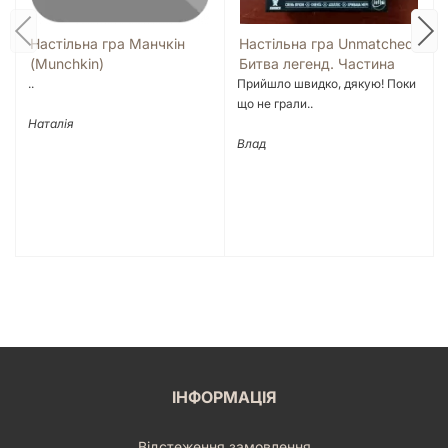
Механіка - вікторина
Механіка - кооператив
Настільні ігри серії Unmatched
Настільні ігри серії 7 чудес
Настільна гра Манчкін
Настільна гра Unmatched:
Настільні ігри серії Монополія
Настільні ігри серії Бенґ
(Munchkin)
Битва легенд. Частина
друга
..
Прийшло швидко, дякую! Поки
що не грали..
Наталія
Влад
ІНФОРМАЦІЯ
Відстеження замовлення