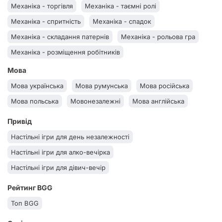
Механіка - торгівля
Механіка - таємні ролі
Жанр казуальні (прості і швидкі)
Жанр жахалки
Механіка - спритність
Механіка - спадок
Жанр еротичні
Жанр економічні
Жанр економіка
Механіка - складання патернів
Механіка - рольова гра
Жанр дуельні
Жанр для дітей
Жанр дедуктивні
Механіка - розміщення робітників
Жанр гумор/чорний гумор
Жанр гумор
Механіка - розміщення плиток
Мова
Жанр головоломки
Жанр воєнні
Жанр веселі
Механіка - розбудова планшета
Мова українська
Мова румунська
Мова російська
Жанр варгейми
Жанр вікторина
Жанр америтреш
Механіка - пряма взаємодія
Мова польська
Мовонезалежні
Мова англійська
Жанр абстракти
Жанр абстракт
Жанр історичні
Механіка - прихований зрадник
Привід
Жанр історія
Жанр ігроквести
Жанр євро
Жанр 18+
Механіка - приховане переміщення
Настільні ігри для день незалежності
Механіка - пригодницька
Механіка - пояснення слів
Настільні ігри для алко-вечірка
Механіка - поліоміно
Механіка - побудова рушія
Настільні ігри для дівич-вечір
Механіка - побудова маршрутів
Механіка - перегони
Рейтинг BGG
Механіка - папір та олівець
Механіка - оверлорд
Топ BGG
Механіка - обмежене спілкування
Механіка - менеджмент руки