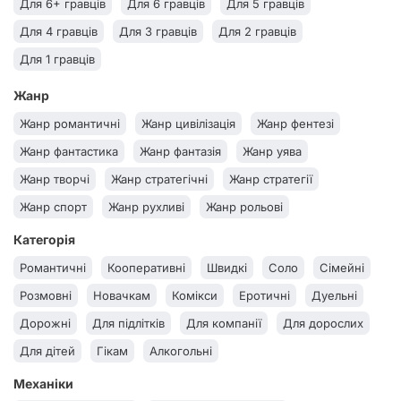
Для 6+ гравців
Для 6 гравців
Для 5 гравців
Настільні ігри 7+
Настільні ігри 6+
Настільні ігри 5+
Для 4 гравців
Для 3 гравців
Для 2 гравців
Настільні ігри 4+
Настільні ігри 3+
Настільні ігри 2+
Для 1 гравців
Жанр
Жанр романтичні
Жанр цивілізація
Жанр фентезі
Жанр фантастика
Жанр фантазія
Жанр уява
Жанр творчі
Жанр стратегічні
Жанр стратегії
Жанр спорт
Жанр рухливі
Жанр рольові
Жанр розмовні
Жанр реакція і координація
Категорія
Жанр психологічні
Жанр прості правила
Жанр пригоди
Романтичні
Кооперативні
Швидкі
Соло
Сімейні
Жанр постапокаліпсис
Жанр один проти всіх
Розмовні
Новачкам
Комікси
Еротичні
Дуельні
Жанр навчальні
Жанр на удачу
Жанр на спритність
Дорожні
Для підлітків
Для компанії
Для дорослих
Жанр на кубиках
Жанр мафія
Жанр містобудівні
Для дітей
Гікам
Алкогольні
Жанр логічне мислення
Жанр логічні
Механіки
Жанр кооперативні
Жанр класика
Жанр квести