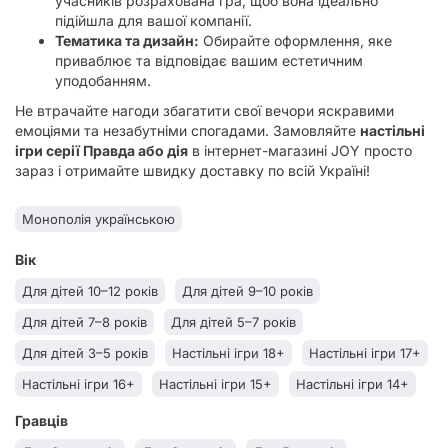
учасників розрахована гра, щоб вона ідеально
підійшла для вашої компанії.
Тематика та дизайн:
Обирайте оформлення, яке
приваблює та відповідає вашим естетичним
уподобанням.
Не втрачайте нагоди збагатити свої вечори яскравими
емоціями та незабутніми спогадами. Замовляйте
настільні
ігри серії Правда або дія
в інтернет-магазині JOY просто
зараз і отримайте швидку доставку по всій Україні!
Монополія українською
Вік
Для дітей 10–12 років
Для дітей 9–10 років
Для дітей 7–8 років
Для дітей 5–7 років
Для дітей 3–5 років
Настільні ігри 18+
Настільні ігри 17+
Настільні ігри 16+
Настільні ігри 15+
Настільні ігри 14+
Настільні ігри 13+
Настільні ігри 12+
Настільні ігри 11+
Гравців
Настільні ігри 10+
Настільні ігри 9+
Настільні ігри 8+