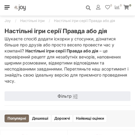
0
0
0
Joy
Настільні ігри
Настільні ігри серії Правда або дія
Настільні ігри серії Правда або дія
Шукаєте спосіб додати іскорки у стосунки, дізнатися
більше про друзів або просто весело провести час у
компанії?
Настільні ігри серії Правда або дія
– це
перевірений рецепт для незабутніх вечорів, наповнених
щирими розмовами, відвертими відповідями та
несподіваними завданнями. Перегляньте наш асортимент і
знайдіть свою ідеальну версію для приємного проведення
часу.
Фільтр
Популярні
Дешевші
Дорожчі
Найвищі оцінки