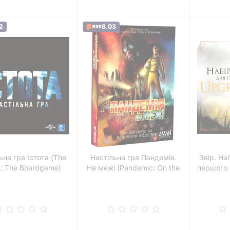
2
8.03
ьна гра Істота (The
Настільна гра Пандемія.
Звір. На
g: The Boardgame)
На межі (Pandemic: On the
першого 
Brink)