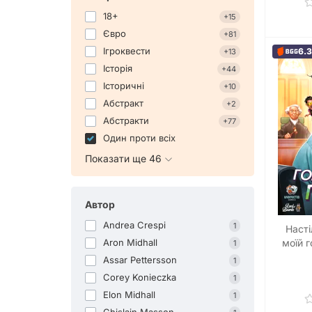
18+
+15
Євро
+81
Ігроквести
6.
+13
Історія
+44
Історичні
+10
Абстракт
+2
Абстракти
+77
Один проти всіх
Показати ще 46
Автор
Andrea Crespi
1
Насті
моїй г
Aron Midhall
1
Assar Pettersson
1
Corey Konieczka
1
Elon Midhall
1