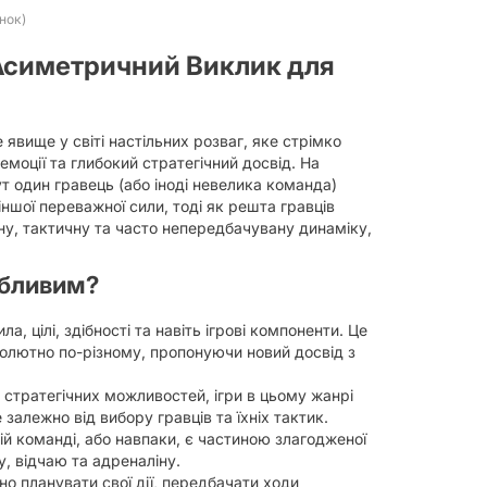
інок)
: Асиметричний Виклик для
е явище у світі настільних розваг, яке стрімко
моції та глибокий стратегічний досвід. На
тут один гравець (або іноді невелика команда)
іншої переважної сили, тоді як решта гравців
у, тактичну та часто непередбачувану динаміку,
обливим?
а, цілі, здібності та навіть ігрові компоненти. Це
солютно по-різному, пропонуючи новий досвід з
 стратегічних можливостей, ігри в цьому жанрі
алежно від вибору гравців та їхніх тактик.
ій команді, або навпаки, є частиною злагодженої
, відчаю та адреналіну.
но планувати свої дії, передбачати ходи