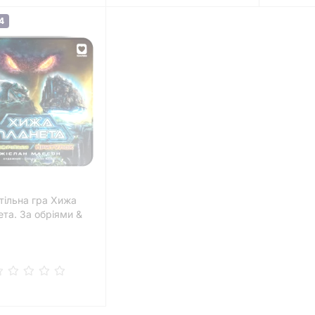
4
тільна гра Хижа
ета. За обріями &
лок (Exploration &
Sanctuary)