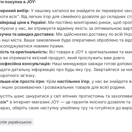
и покупки в JOY:
ирокий вибір:
У нашому каталозі ви знайдете як перевірені час
роти всіх". Від легких ігор для сімейного дозвілля до складних ст
айкращі ціни в Україні:
Ми постійно моніторимо ринок, щоб пропо
упуючи у нас, ви отримуєте відмінну якість за оптимальною варт
ручна та швидка доставка:
Ми здійснюємо доставку по всій Украї
а інші міста. Ваше замовлення буде оперативно оброблено та в
асолоджуватися новими іграми.
кість та оригінальність:
Всі товари в JOY є оригінальними та маю
о ви отримаєте якісний продукт, який прослужить вам довго.
рофесійна консультація:
Наші менеджери завжди готові допомогт
адати детальну інформацію про будь-яку гру. Звертайтеся за 
воротного зв'язку.
ільше ніж просто ігри:
Крім
настільних ігор
, у нас ви знайдете 
а інших розвиваючих і розважальних товарів для всієї родини.
устіть шанс зануритися у світ епічних протистоянь та захопливи
сіх"
в інтернет-магазині JOY — це гарантія якісного дозвілля та
араз, оберіть свою наступну улюблену гру та готуйтеся до вирі
лія українською