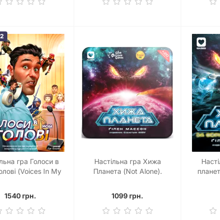
32
льна гра Голоси в
Настільна гра Хижа
Насті
олові (Voices In My
Планета (Not Alone).
планет
Head)
Металева коробка
Притуло
Sanct
1540 грн.
1099 грн.