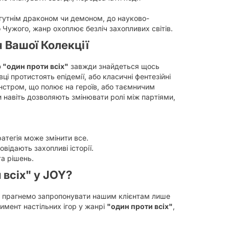
огутнім драконом чи демоном, до науково-
 Чужого, жанр охоплює безліч захопливих світів.
я Вашої Колекції
р "один проти всіх"
завжди знайдеться щось
ці протистоять епідемії, або класичні фентезійні
онстром, що полює на героїв, або таємничим
и навіть дозволяють змінювати ролі між партіями,
атегія може змінити все.
відають захопливі історії.
а рішень.
 всіх" у JOY?
та прагнемо запропонувати нашим клієнтам лише
мент настільних ігор у жанрі
"один проти всіх"
,