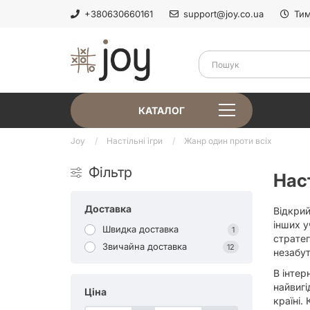
+380630660161
support@joy.co.ua
Тим
КАТАЛОГ
Joy
Настільні ігри
Жанр один проти всіх
Фільтр
Наст
Доставка
Відкрий
інших у
Швидка доставка
1
стратег
Звичайна доставка
12
незабут
В інте
найвигі
Ціна
країні.