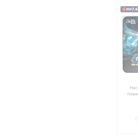
7.4
Нас
план
Приту