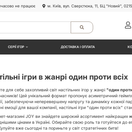
часово не працює
м. Київ, вул. Сверстюка, 11, БЦ "Новий", 021
СЕРІЇ ІГОР
ДОСТАВКА І ОПЛАТА
К
ільні ігри в жанрі один проти всіх
те для себе захопливий світ настільних ігор у жанрі
"один проти
часників! Цей унікальний формат пропонує асиметричний геймплей,
ії, забезпечуючи неперевершену напругу та динаміку кожної пар
ні емоції для вашої компанії, настільні ігри "один проти всіх" с
рнет-магазині JOY ви знайдете широкий асортимент найкращих
н
днішими цінами в Україні. Обирайте свою роль та готуйтеся до 
 Купуйте вже сьогодні та пориньте у світ стратегічних битв!