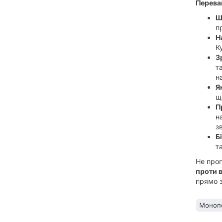
Переваг
Ш
п
Н
К
З
т
н
Я
щ
П
н
з
Б
т
Не проп
проти в
прямо з
Монопо