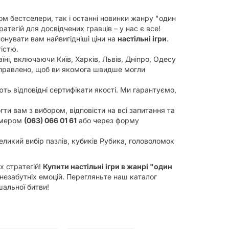
ом бестселери, так і останні новинки жанру "один
ратегій для досвідчених гравців – у нас є все!
нувати вам найвигідніші ціни на
настільні ігри
.
істю.
ні, включаючи Київ, Харків, Львів, Дніпро, Одесу
ідправлено, щоб ви якомога швидше могли
ть відповідні сертифікати якості. Ми гарантуємо,
и вам з вибором, відповісти на всі запитання та
номером
(063) 066 01 61
або через форму
великий вибір пазлів, кубиків Рубика, головоломок
х стратегій!
Купити настільні ігри в жанрі "один
 незабутніх емоцій. Перегляньте наш каталог
шальної битви!