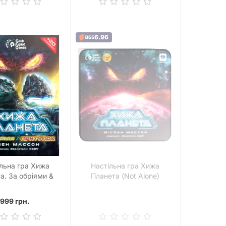
6.96
льна гра Хижа
Настільна гра Хижа
а. За обріями &
Планета (Not Alone)
к (Exploration &
uary). Картонна
999 грн.
коробка