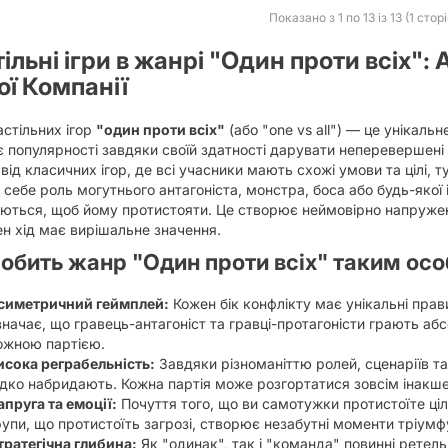
Показано з 1 по 13 із 13 (1 стор
ільні ігри в жанрі "Один проти всіх"
ї Компанії
стільних ігор
"один проти всіх"
(або "one vs all") — це унікальн
 популярності завдяки своїй здатності дарувати неперевершені е
 від класичних ігор, де всі учасники мають схожі умови та цілі, 
 себе роль могутнього антагоніста, монстра, боса або будь-якої 
ються, щоб йому протистояти. Це створює неймовірно напружен
н хід має вирішальне значення.
обить жанр "Один проти всіх" таким ос
симетричний геймплей:
Кожен бік конфлікту має унікальні правил
значає, що гравець-антагоніст та гравці-протагоністи грають аб
ожною партією.
исока реграбельність:
Завдяки різноманіттю ролей, сценаріїв та
ідко набридають. Кожна партія може розгортатися зовсім інакше з
апруга та емоції:
Почуття того, що ви самотужки протистоїте ціл
рупи, що протистоїть загрозі, створює незабутні моменти тріумфу
тратегічна глибина:
Як "одинак", так і "команда" повинні ретель