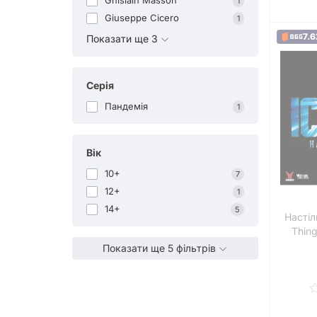
Ghislain Masson
1
Giuseppe Cicero
1
7.6
Показати ще 3
Серія
Пандемія
1
Вік
10+
7
12+
1
14+
5
Настіл
Thin
Показати ще 5 фільтрів