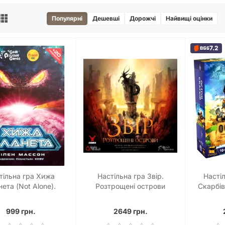
Популярні
Дешевші
Дорожчі
Найвищі оцінки
7.2
тільна гра Хижа
Настільна гра Звір.
Насті
ета (Not Alone).
Розтрощені острови
Скарбів 
ртонна коробка
(Beast: Shattered Isles)
999 грн.
2649 грн.