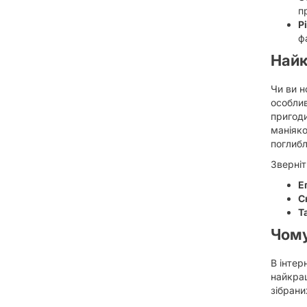
п
Р
ф
Найк
Чи ви н
особлив
пригоди
маніяко
поглибл
Зверніт
Е
С
Т
Чому
В інтер
найкра
зібрани