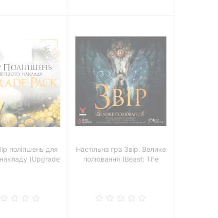
бір поліпшень для
Настільна гра Звір. Велике
накладу (Upgrade
полювання (Beast: The
Pack)
Great Hunt)