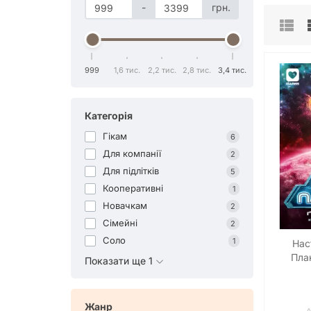
-
грн.
999
1,6 тис.
2,2 тис.
2,8 тис.
3,4 тис.
Категорія
Гікам
6
Для компанії
2
Для підлітків
5
Кооперативні
1
Новачкам
2
Сімейні
2
Соло
1
Нас
План
Показати ще 1
Ка
Жанр