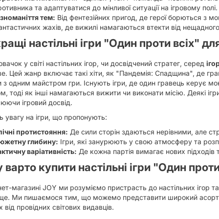
ротивника та адаптуватися до мінливої ситуації на ігровому полі.
ізноманіття тем:
Від фентезійних пригод, де герої борються з м
антастичних жахів, де вижилі намагаються втекти від нещадного
ращі настільні ігри "Один проти всіх" дл
овачок у світі настільних ігор, чи досвідчений стратег, серед
іго
е. Цей жанр включає такі хіти, як "Пандемія: Спадщина", де грав
 з одним майстром гри. Існують ігри, де один гравець керує м
м, тоді як інші намагаються вижити чи виконати місію. Деякі ігр
юючи ігровий досвід.
ь увагу на ігри, що пропонують:
пічні протистояння:
Де сили сторін здаються нерівними, але стр
южетну глибину:
Ігри, які занурюють у свою атмосферу та розпо
актичну варіативність:
Де кожна партія вимагає нових підходів т
 варто купити настільні ігри "Один проти
нет-магазині JOY ми розуміємо пристрасть до настільних ігор 
ще. Ми пишаємося тим, що можемо представити широкий асорти
х від провідних світових видавців.