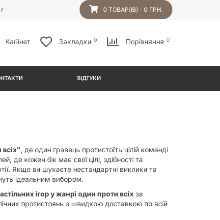
54
0 ТОВАР(ІВ) - 0 ГРН.
0
0
Кабінет
Закладки
Порівняння
ОНТАКТИ
ВІДГУКИ
 всіх"
, де один гравець протистоїть цілій команді
 де кожен бік має свої цілі, здібності та
тії. Якщо ви шукаєте нестандартні виклики та
тануть ідеальним вибором.
астільних ігор у жанрі один проти всіх
за
епічних протистоянь з швидкою доставкою по всій