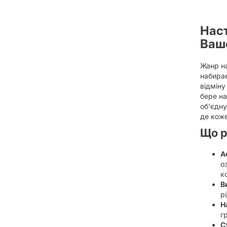
Наст
Вашо
Жанр на
набирає
відміну
бере на
об'єдну
де коже
Що р
А
о
к
В
р
Н
г
С