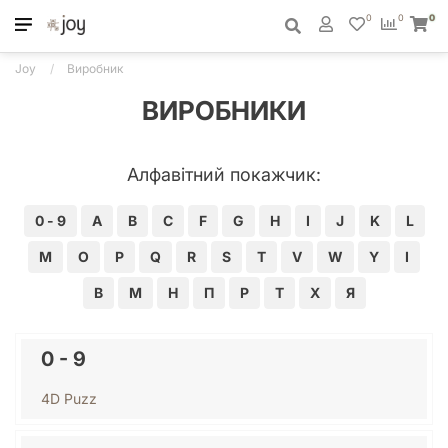
0
0
0
Joy
Виробник
ВИРОБНИКИ
Алфавітний покажчик:
0 - 9
A
B
C
F
G
H
I
J
K
L
M
O
P
Q
R
S
T
V
W
Y
І
В
М
Н
П
Р
Т
Х
Я
0 - 9
4D Puzz