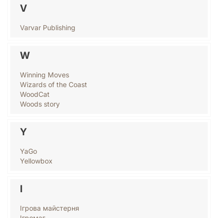
V
Varvar Publishing
W
Winning Moves
Wizards of the Coast
WoodCat
Woods story
Y
YaGo
Yellowbox
І
Ігрова майстерня
Ігромаг