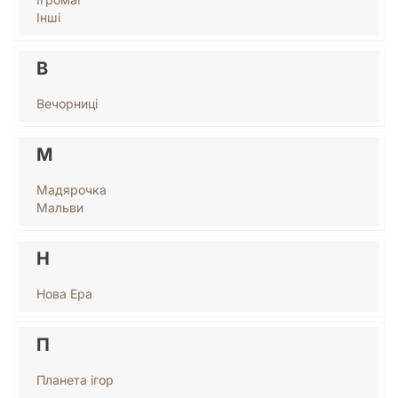
Інші
В
Вечорниці
М
Мадярочка
Мальви
Н
Нова Ера
П
Планета ігор