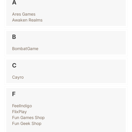
A
Ares Games
Awaken Realms
B
BombatGame
C
Cayro
F
FeelIndigo
FlixPlay
Fun Games Shop
Fun Geek Shop