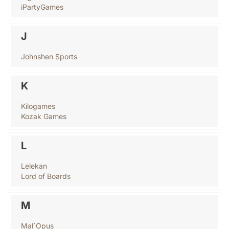
iPartyGames
J
Johnshen Sports
K
Kilogames
Kozak Games
L
Lelekan
Lord of Boards
M
Mal`Opus