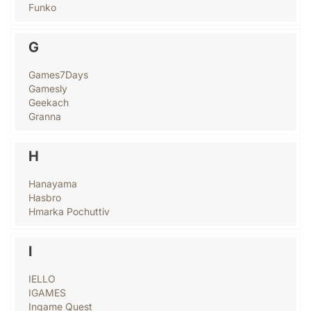
Funko
G
Games7Days
Gamesly
Geekach
Granna
H
Hanayama
Hasbro
Hmarka Pochuttiv
I
IELLO
IGAMES
Ingame Quest