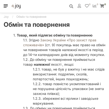
0
0
0
Joy
Обмін та повернення
Обмін та повернення
Товар, який підлягає обміну та поверненню
Згідно
Закону України «Про захист прав
споживачів»
(ст. 9) покупець має право на обмін
чи повернення товарів належної якості в період
до 14-ти календарних днів від моменту покупки.
До обміну чи повернення приймається
товар
належної
якості , якщо:
товар, не був у вжитку і не має слідів
використання: подряпин, сколів,
потертостей, інших пошкоджень;
товар повністю укомплектований і
не порушена цілісність упаковки (не знята
захисна плівка);
збережені всі ярлики і заводське
маркування.
До обміну чи повернення приймається