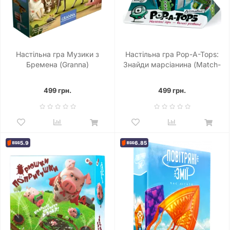
Настільна гра Музики з
Настільна гра Pop-A-Tops:
Бремена (Granna)
Знайди марсіанина (Match-
A-Martian)
499 грн.
499 грн.
5.9
6.85