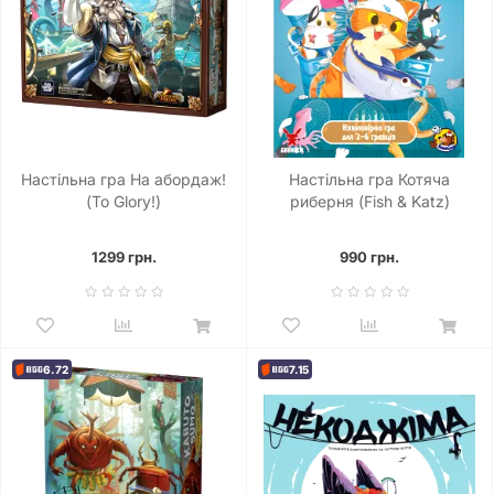
Настільна гра На абордаж!
Настільна гра Котяча
(To Glory!)
риберня (Fish & Katz)
1299 грн.
990 грн.
6.72
7.15