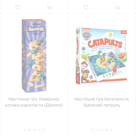
Настільна гра Хмарочос
Настільна гра Катапульти:
котики-каратисти (Дженга)
Щенячий патруль
(Catapults: Paw Patrol)