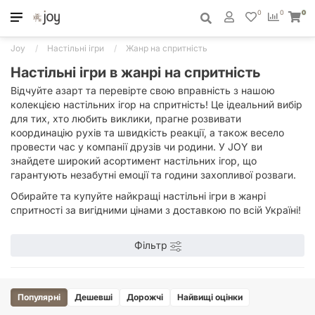
0
0
0
Joy
Настільні ігри
Жанр на спритність
Настільні ігри в жанрі на спритність
Відчуйте азарт та перевірте свою вправність з нашою
колекцією настільних ігор на спритність! Це ідеальний вибір
для тих, хто любить виклики, прагне розвивати
координацію рухів та швидкість реакції, а також весело
провести час у компанії друзів чи родини. У JOY ви
знайдете широкий асортимент настільних ігор, що
гарантують незабутні емоції та години захопливої розваги.
Обирайте та купуйте найкращі настільні ігри в жанрі
спритності за вигідними цінами з доставкою по всій Україні!
Фільтр
Популярні
Дешевші
Дорожчі
Найвищі оцінки