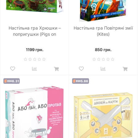
Настільна гра Хрюшки –
Настільна гра Повітряні змії
попригушки (Pigs on
(Kites)
Trampolines)
1199 грн.
850 грн.
6.31
5.86