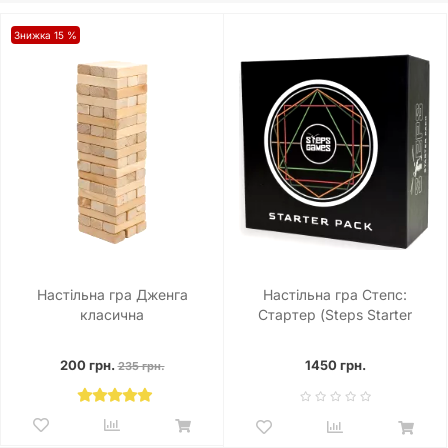
Знижка 15 %
Настільна гра Дженга
Настільна гра Степс:
класична
Стартер (Steps Starter
Pack)
200 грн.
1450 грн.
235 грн.