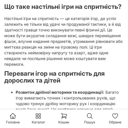
Що таке настільні ігри на спритність?
Настільні ігри на спритність — це категорія ігор, де успіх
залежить не тільки від удачі чи продуманої тактики, а й від
здатності гравця точно виконувати певні фізичні дії. Це
може бути акуратне складання вежі, швидке переміщення
фішок, влучне кидання предметів, утримання рівноваги або
миттєва реакція на зміни на ігровому полі. Ці ігри
створюють неймовірну напругу та азарт, адже одне
невдале чи поспішне рішення може коштувати вам
перемоги.
Переваги ігор на спритність для
дорослих та дітей
Розвиток дрібної моторики та координації:
Багато
ігор вимагають точних і контрольованих рухів, що
чудово тренує дрібну моторику рук і координацію
рухів "око-рука". Це особливо корисно для дітей,
допомагаючи їм формувати важливі навички.
Швидкість реакції:
Деякі ігри з жанру спритності
Головна
Каталог
Кошик
Пошук
Обране
проходять у реальному часі і вимагають