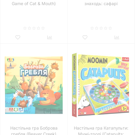
Game of Cat & Mouth)
знаходь: сафарі
Настільна гра Боброва
Настільна гра Катапульти:
гребля (Beaver Creek)
Мумі-тролі (Catapults: