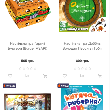
Настільна гра Гарячі
Настільна гра Доббль
Бургери (Burger ASAP!)
Володар Перснів і Гобіт
(Dobble: The Lord of the
Rings & Hobbit)
595 грн.
699 грн.
6.28
6.2