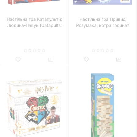
Настільна гра Катапульти:
Настільна гра Привид
Людина-Павук (Catapults:
Розумака, котра година?
Spider-man)
(Ghost Blitz: 5 to 12)