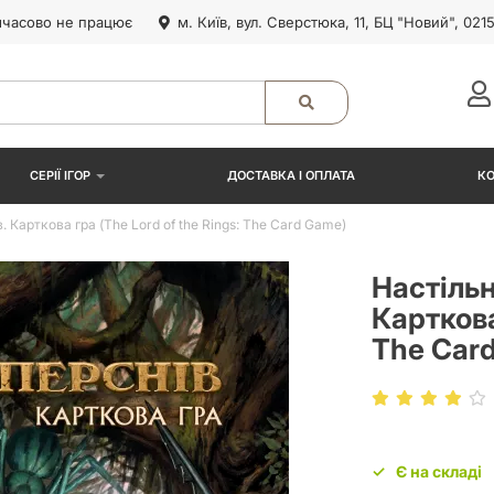
часово не працює
м. Київ, вул. Сверстюка, 11, БЦ "Новий", 021
СЕРІЇ ІГОР
ДОСТАВКА І ОПЛАТА
К
 Карткова гра (The Lord of the Rings: The Card Game)
Настільн
Карткова
The Car
Є на складі