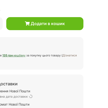
.
Додати в кошик
те
135 грн
кешбеку
за покупку цього товару (
Дізнатися
доставки
ілення Нової Пошти
вна дата доставки:
омат Нової Пошти