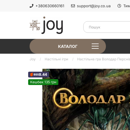
+380630660161
support@joy.co.ua
Тим
КАТАЛОГ
Joy
Настільні ігри
Настільна гра Володар Перснів.
8.44
Кешбек 135 грн