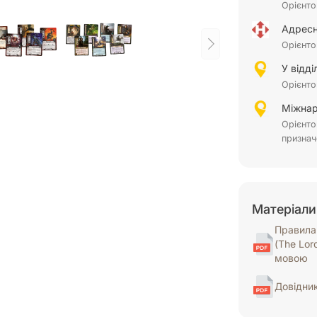
Орієнто
Адресн
Орієнто
У відд
Орієнто
Міжнар
Орієнто
признач
Матеріали
Правила 
(The Lor
мовою
Довідни