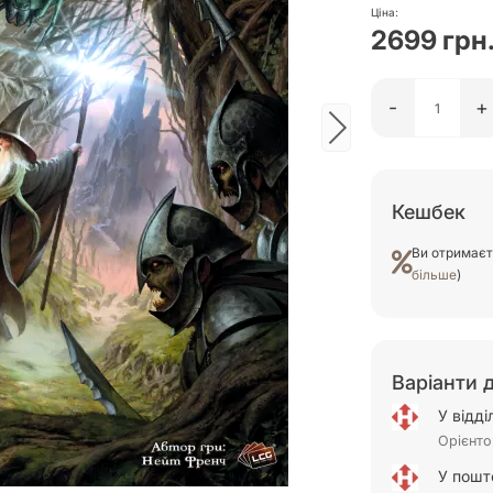
Ціна:
2699 грн
-
+
Кешбек
Ви отримає
більше
)
Варіанти 
У відд
Орієнто
У пошт