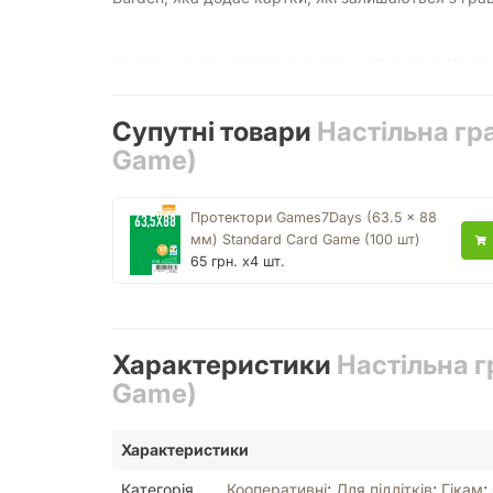
Це все, що вам потрібно знати, щоб грати в Klaste
Супутні товари
Настільна гра
Game)
Протектори Games7Days (63.5 x 88
мм) Standard Card Game (100 шт)
65 грн. x4 шт.
Характеристики
Настільна г
Game)
Характеристики
Категорія
Кооперативні
;
Для підлітків
;
Гікам
;