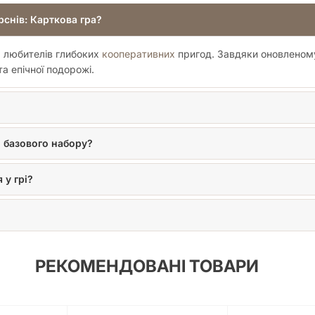
рснів: Карткова гра?
та любителів глибоких
кооперативних
пригод. Завдяки оновленому
та епічної подорожі.
о базового набору?
 у грі?
РЕКОМЕНДОВАНІ ТОВАРИ