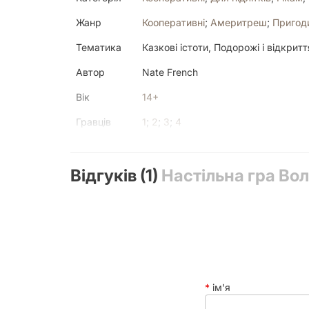
Жанр
Кооперативні
;
Америтреш
;
Пригод
Тематика
Казкові істоти, Подорожі і відкритт
Автор
Nate French
Вік
14+
Гравців
1
;
2
;
3
;
4
Країна
Китай
друку
Відгуків (1)
Настільна гра Вол
Механіка
Automatic Resource Growth, Coopera
Variable Player Powers, Variable Set
Механіки
Америтреш
,
Колодобудівельна
,
Ко
Мова
Українська
Текст у грі
Багато
ім'я
У коробці
1 книжка «Правила гри» , 1 «Довідн