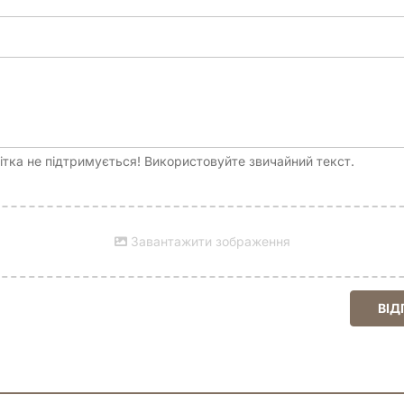
 ресурсів, 66 жетонів поранень, 66 жетонів прогресу, 4 лічильни
Kevin Childress, Leonardo Borazio, Marco Caradonna, Noah Bradley, 
тка не підтримується! Використовуйте звичайний текст.
Завантажити зображення
ВІД