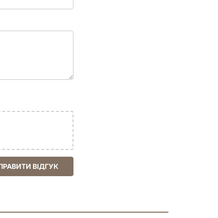
ки загрози, 1 жетон першого гравця
Ryan Barger, Sara Biddle, Tiziano Baracchi, Yoann
ПРАВИТИ ВІДГУК