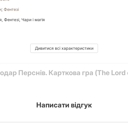
и
;
Фентезі
я, Фентезі, Чари і магія
Дивитися всі характеристики
одар Перснів. Карткова гра (The Lord 
tive Game, Deck Construction, Events, Hand Management, Scenario /
-up
оператив
,
Менеджмент руки
,
Пригодницька
,
Спадок
Написати відгук
ик правил», 188 карт гравців, 12 карт героїв, 84 карти зустрічей,