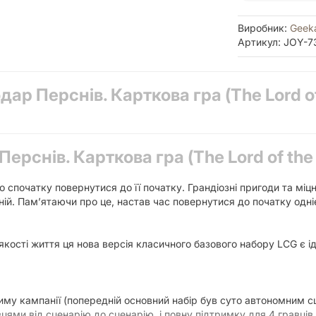
Виробник:
Geek
Артикул: JOY-7
дар Перснів. Карткова гра (The Lord o
ерснів. Карткова гра (The Lord of the
о спочатку повернутися до її початку. Грандіозні пригоди та міц
ній. Пам’ятаючи про це, настав час повернутися до початку одні
ості життя ця нова версія класичного базового набору LCG є 
му кампанії (попередній основний набір був суто автономним сц
цями від сценарію до сценарію, і повну підтримку для 4 гравців 