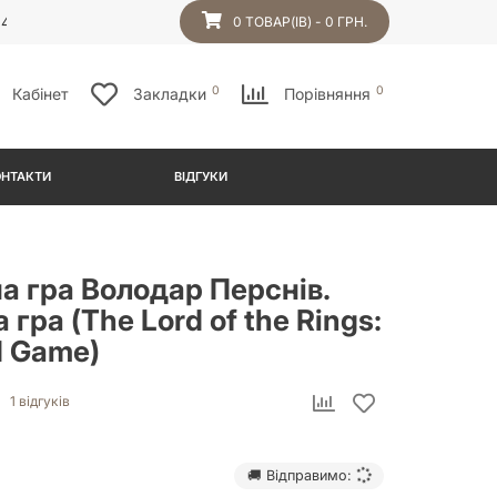
54
0 ТОВАР(ІВ) - 0 ГРН.
0
0
Кабінет
Закладки
Порівняння
ОНТАКТИ
ВІДГУКИ
а гра Володар Перснів.
 гра (The Lord of the Rings:
d Game)
1 відгуків
🚚 Відправимо: