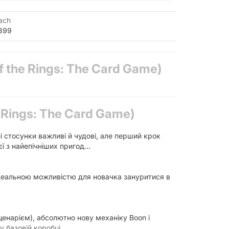
ach
399
f the Rings: The Card Game)
 Rings: The Card Game)
ні стосунки важливі й чудові, але перший крок
єї з найепічніших пригод…
ідеальною можливістю для новачка зануритися в
енарієм), абсолютно нову механіку Boon і
у базовій коробці.