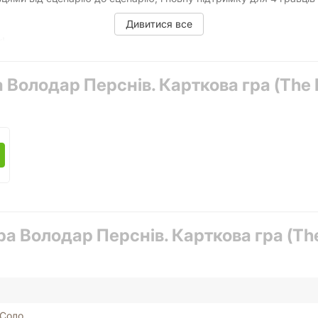
Дивитися все
r!
 Володар Перснів. Карткова гра (The L
ра Володар Перснів. Карткова гра (The 
Соло