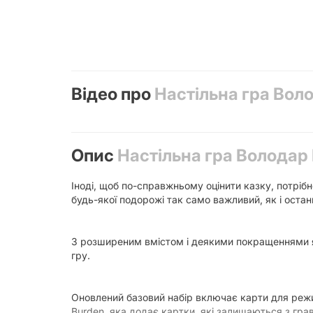
Відео про
Настільна гра Воло
Опис
Настільна гра Володар П
Іноді, щоб по-справжньому оцінити казку, потрібн
будь-якої подорожі так само важливий, як і остан
З розширеним вмістом і деякими покращеннями як
гру.
Оновлений базовий набір включає карти для режи
Burden, яка додає картки, які залишаються з грав