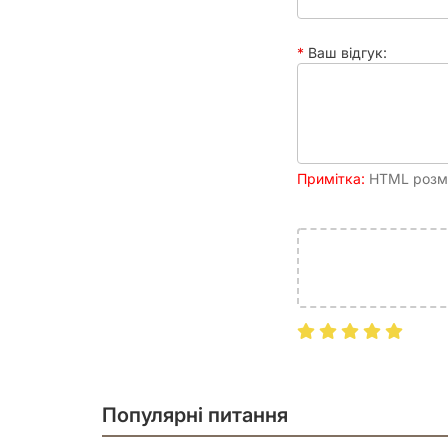
підтримки / труднощів, 57 жетонів
Час партії
30 - 90 хвилин
Ваш відгук:
Рейтинг
8.44
BGG
Друковане видання
Ілюстратор
Erfian Asafat, Even Mehl Amundsen, 
Примітка:
HTML розмі
Boissonnet
Популярні питання