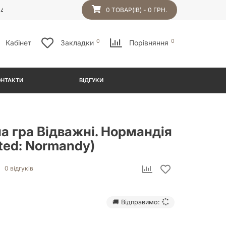
54
0 ТОВАР(ІВ) - 0 ГРН.
0
0
Кабінет
Закладки
Порівняння
ОНТАКТИ
ВІДГУКИ
а гра Відважні. Нормандія
ted: Normandy)
0 відгуків
🚚 Відправимо: