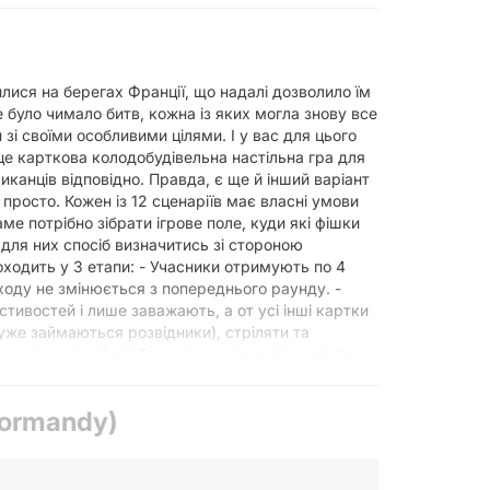
илися на берегах Франції, що надалі дозволило їм
е було чимало битв, кожна із яких могла знову все
 зі своїми особливими цілями. І у вас для цього
це карткова колодобудівельна настільна гра для
канців відповідно. Правда, є ще й інший варіант
 просто. Кожен із 12 сценаріїв має власні умови
ме потрібно зібрати ігрове поле, куди які фішки
 для них спосіб визначитись зі стороною
оходить у 3 етапи: - Учасники отримують по 4
к ходу не змінюється з попереднього раунду. -
стивостей і лише заважають, а от усі інші картки
уже займаються розвідники), стріляти та
 на додаткові дії. То ж вдале управління своїми
вника. Події, що змінили історію Настільна гра
ащим варгеймом у 2019 році, адже вона захоплює
Normandy)
 слідкувати за діями супротивника на ігровому
ити історію.