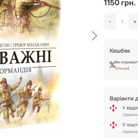
1150 грн.
-
+
Кешбек
Ви отримає
більше
)
Варіанти 
У відд
Орієнто
У пошт
Орієнто