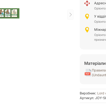
Адресн
Орієнто
У відд
Орієнто
Міжнар
Орієнто
признач
Матеріали
Правила 
(Undaun
Виробник:
Lord 
Артикул: JOY-5