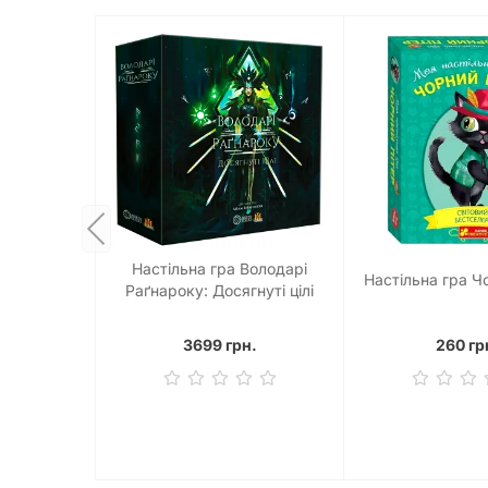
Настільна гра Володарі
Настільна гра Ч
Раґнароку: Досягнуті цілі
(Lords of Ragnarok: Stretch
Goals)
3699 грн.
260 гр