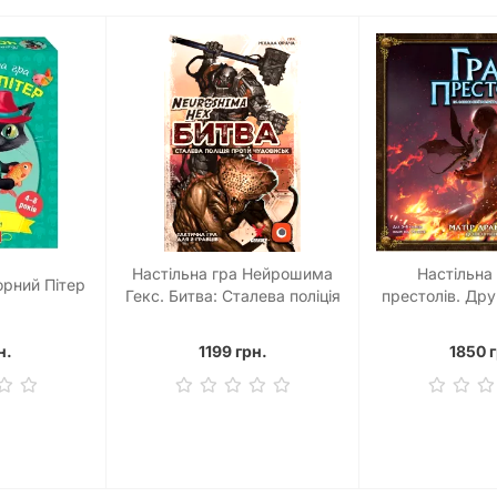
Настільна гра Нейрошима
Настільна
орний Пітер
Гекс. Битва: Сталева поліція
престолів. Дру
проти Чудовиськ
Матір драконі
(Neuroshima Hex: Battle)
Thrones: Mother
н.
1199 грн.
1850 