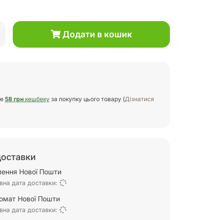
Додати в кошик
те
58 грн
кешбеку
за покупку цього товару (
Дізнатися
доставки
ілення Нової Пошти
вна дата доставки:
омат Нової Пошти
вна дата доставки: