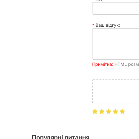
Рейтинг
7.77
BGG
Друковане видання
Ваш відгук:
Ілюстратор
Roland MacDonald
Примітка:
HTML розмі
Популярні питання