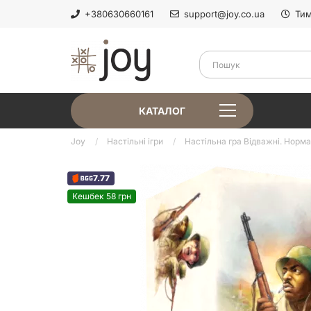
+380630660161
support@joy.co.ua
Тим
КАТАЛОГ
Joy
Настільні ігри
Настільна гра Відважні. Норма
7.77
Кешбек 58 грн