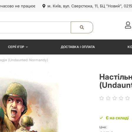
часово не працює
м. Київ, вул. Сверстюка, 11, БЦ "Новий", 021
СЕРІЇ ІГОР
ДОСТАВКА І ОПЛАТА
К
ндія (Undaunted: Normandy)
Настільн
(Undaun
Є на складі
Ціна: