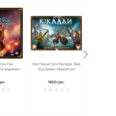
Настільна
 гра Гра
Настільна гра Кіклади. Вир
Піднесенн
ге видання -
(Cyclades: Maelstrom
(Scythe: The R
в (A Game of
Expansion)
 of Dragons)
2590
грн.
1850 грн.