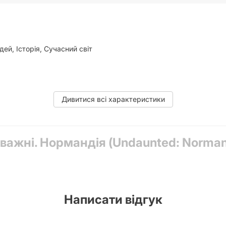
ей, Історія, Сучасний світ
Дивитися всі характеристики
ilding, Dice Rolling, Modular Board, Simulation
дважні. Нормандія (Undaunted: Norma
1 бойових жетонів американських військ;, 4 жетони збору америк
канських військ;, 54 карти німецьких військ;, 11 бойових жетоні
ськ;, 18 жетонів контролю німецьких військ;, Правила гри.
Написати відгук