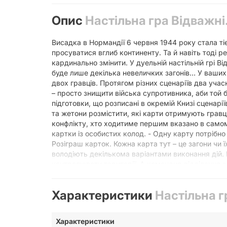
Опис
Настільна гра Відважні
Висадка в Нормандії 6 червня 1944 року стала тіє
просуватися вглиб континенту. Та й навіть тоді р
кардинально змінити. У дуельній настільній грі Ві
буде лише декілька невеличких загонів… У ваших 
двох гравців. Протягом різних сценаріїв два уча
– просто знищити війська супротивника, аби той бі
підготовки, що розписані в окремій Книзі сценарії
та жетони розмістити, які карти отримують гравц
конфлікту, хто ходитиме першим вказано в самому
картки із особистих колод. - Одну карту потрібно 
Розіграш карток. Кожна карта тут – це загони чи 
володіють декількома варіантами виконання дій. 
контролювати території. А командир відділення зд
воїнами – це і є ключ до перемоги. Без тактичних
Відважні: Нормандія не дарма користується попу
Характеристики
Настільна г
з перших же партій. Це не стандартна колодобуді
полі. Відчуття, ніби ви і справді знаходитеся на
Характеристики