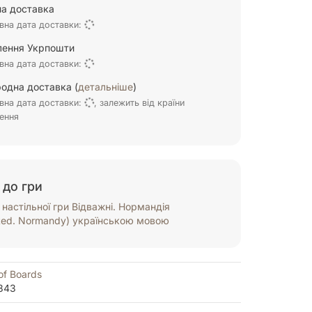
а доставка
вна дата доставки:
ілення Укрпошти
вна дата доставки:
одна доставка (
детальніше
)
вна дата доставки:
, залежить від країни
ення
 до гри
настільної гри Відважні. Нормандія
ted. Normandy) українською мовою
of Boards
843