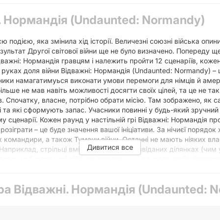
. Нормандія (Undaunted: Normandy)
ю подією, яка змінила хід історії. Величезні союзні війська опин
езультат Другої світової війни ще не було визначено. Попереду щ
дважні: Нормандія гравцям і належить пройти 12 сценаріїв, кожен
руках доля війни Відважні: Нормандія (Undaunted: Normandy) – 
сники намагатимуься виконати умови перемоги для німців й амери
льше не мав навіть можливості досягти своїх цілей, та це не так
в. Спочатку, власне, потрібно обрати місію. Там зображено, як са
і та які сформують запас. Учасники повинні у будь-який зручний
 сценарії. Кожен раунд у настільній грі Відважні: Нормандія пр
розіграти – це буде значення вашої ініціативи. За нічиєї порядо
їх командири, а також Тумани війни. Останні не мають ніяких вла
Дивитися все
Наприклад, стрільці вміють ходити по розвіданих ділянках (чим 
атен набирати нові війська із запасу чи надихати своїх підлеглих
 здібностей теж не обійтися, аби мати змогу перехитрити супроти
лярністю і була визнана світовою настільною спільнотою найкр
ра Відважні. Нормандія (Undaunted: 
вельна стратегія, оскільки доводиться реагувати тактично, ще й
 полі бою, маєте оцінювати усе й уся і щонайменше - можете твор