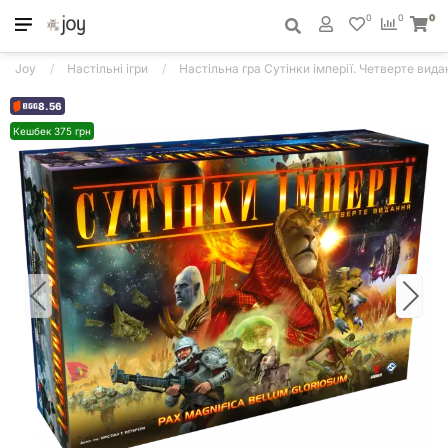
0
0
0
Joy
Настільні ігри
Настільна гра Сутінки імперії. Четверте виданн
8.56
Кешбек 375 грн