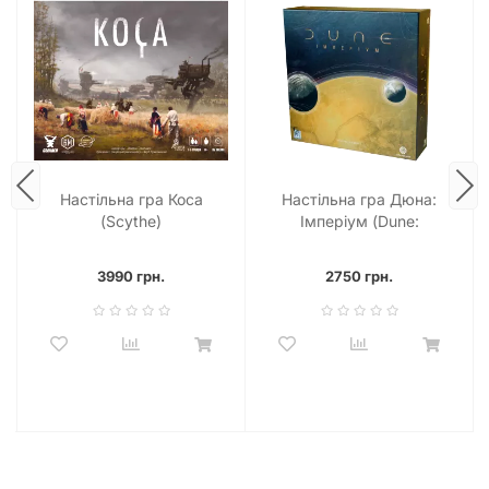
стратегічного мислення, дипломатії та військової
майстерності. Готові підкорити галактику?
Настільна гра Коса
Настільна гра Дюна:
(Scythe)
Імперіум (Dune:
Imperium)
3990 грн.
2750 грн.