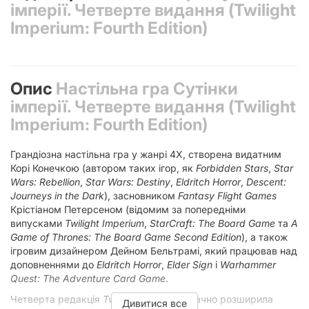
імперії. Четверте видання (Twilight
Imperium: Fourth Edition)
Опис
Настільна гра Сутінки
імперії. Четверте видання (Twilight
Imperium: Fourth Edition)
Грандіозна настільна гра у жанрі 4X, створена видатним
Корі Конечкою (автором таких ігор, як
Forbidden Stars
,
Star
Wars: Rebellion
,
Star Wars: Destiny
,
Eldritch Horror
,
Descent:
Journeys in the Dark
), засновником
Fantasy Flight Games
Крістіаном Петерсеном (відомим за попередніми
випусками
Twilight Imperium
,
StarCraft: The Board Game
та
A
Game of Thrones: The Board Game Second Edition
), а також
ігровим дизайнером Дейном Бельтрамі, який працював над
доповненнями до
Eldritch Horror
,
Elder Sign
і
Warhammer
Quest: The Adventure Card Game
.
Четверта редакція
Twilight Imperium
значно розширила
Дивитися все