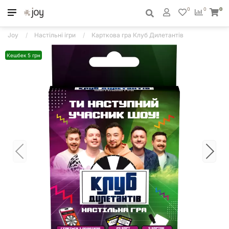
0
0
0
Joy
Настільні ігри
Карткова гра Клуб Дилетантів
Кешбек 5 грн