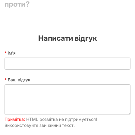
партії
проти?
поділіться на команди якщо вас більше чотирьох, і
сперечайтеся - настільки інтелігентно, наскільки це
можливо.
Написати відгук
ім'я
Ваш відгук:
Примітка:
HTML розмітка не підтримується!
Використовуйте звичайний текст.