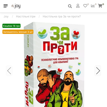
0
0
0
Joy
Настільні ігри
Настільна гра За чи проти?
Кешбек 18 грн
Залишилось менше 3 шт