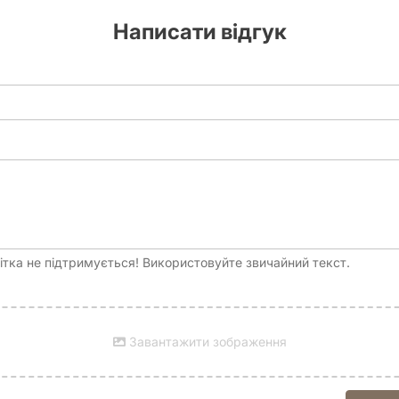
ери першого та другого гравців із підставками, 2 коробки для ф
Написати відгук
тка не підтримується! Використовуйте звичайний текст.
Завантажити зображення