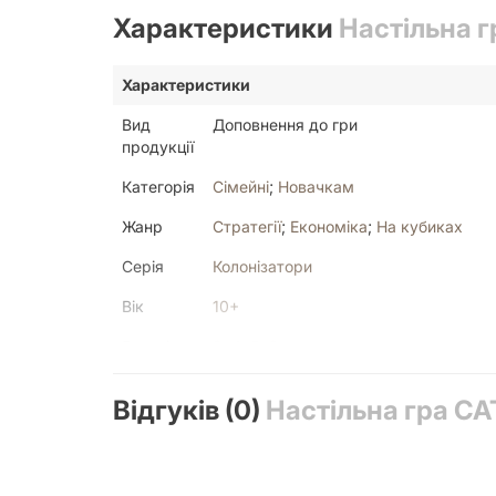
Характеристики
Настільна г
Характеристики
Вид
Доповнення до гри
продукції
Категорія
Сімейні
;
Новачкам
Жанр
Стратегії
;
Економіка
;
На кубиках
Серія
Колонізатори
Вік
10+
Гравців
3
;
4
;
5
;
6
Мова
Українська
Відгуків (0)
Настільна гра CA
Текст у
Мало
грі
У коробці
11 плиток місцевості, 25 карт сирови