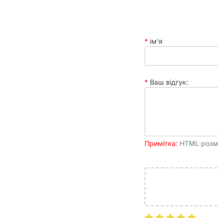
кольорів, 28 номерних жетонів, Марк
Час
60 - 90 хвилин
партії
ім'я
Рейтинг
6.98
BGG
Ваш відгук:
Примітка:
HTML розмі