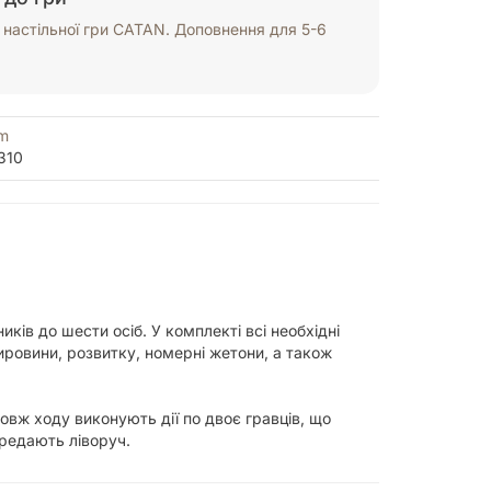
настільної гри CATAN. Доповнення для 5-6
m
310
ів до шести осіб. У комплекті всі необхідні
сировини, розвитку, номерні жетони, а також
вж ходу виконують дії по двоє гравців, що
редають ліворуч.