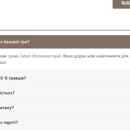
ВІД
з базової гри?
овою грою
Catan (Колонізатори)
. Воно додає нові компоненти для 
вил.
5-6 гравців?
істьох?
Катану?
с партії?