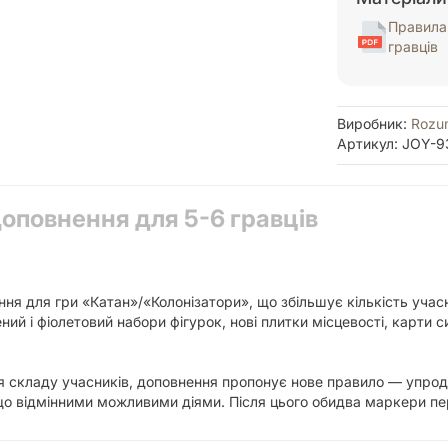
Правила 
гравців
Виробник:
Rozu
Артикул: JOY-9
оповнення для 5-6 гравців
я для гри «Катан»/«Колонізатори», що збільшує кількість учасник
ий і фіолетовий набори фігурок, нові плитки місцевості, карти 
я складу учасників, доповнення пропонує нове правило — упродо
що відмінними можливими діями. Після цього обидва маркери пе