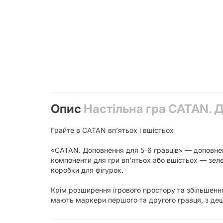
Опис
Настільна гра CATAN. Д
Грайте в CATAN вп’ятьох і вшістьох
«CATAN. Доповнення для 5-6 гравців» — доповненн
компоненти для гри вп’ятьох або вшістьох — зелен
коробки для фігурок.
Крім розширення ігрового простору та збільшенн
мають маркери першого та другого гравця, з де