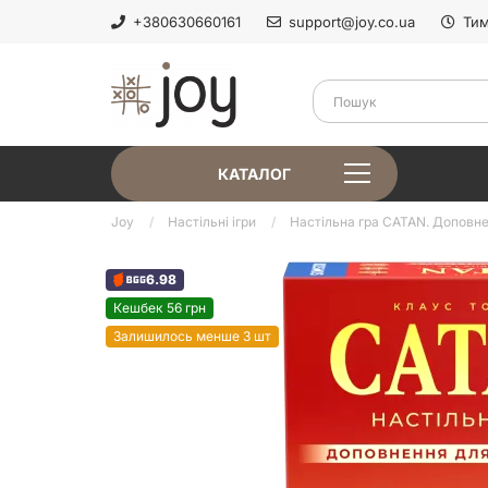
+380630660161
support@joy.co.ua
Тим
КАТАЛОГ
Joy
Настільні ігри
Настільна гра CATAN. Доповне
6.98
Кешбек 56 грн
Залишилось менше 3 шт