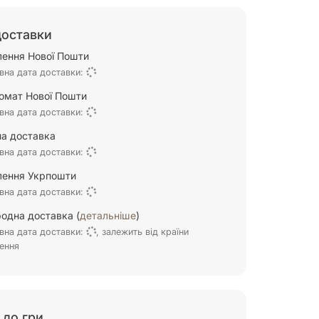
доставки
ілення Нової Пошти
вна дата доставки:
омат Нової Пошти
вна дата доставки:
а доставка
вна дата доставки:
ілення Укрпошти
вна дата доставки:
одна доставка (
детальніше
)
вна дата доставки:
, залежить від країни
ення
 до гри