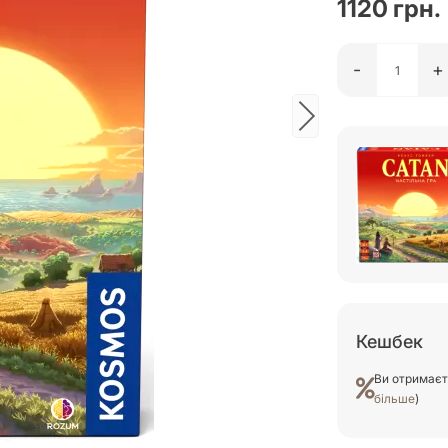
1120 грн.
-
+
Кешбек
Ви отримає
більше
)