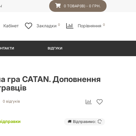
54
0 ТОВАР(ІВ) - 0 ГРН.
0
0
Кабінет
Закладки
Порівняння
ОНТАКТИ
ВІДГУКИ
на гра CATAN. Доповнення
гравців
0 відгуків
відправки
🚚 Відправимо: