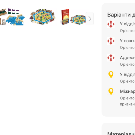
Варіанти 
У відд
Орієнто
У пошт
Орієнто
Адресн
Орієнто
У відд
Орієнто
Міжнар
Орієнто
признач
Матеріали