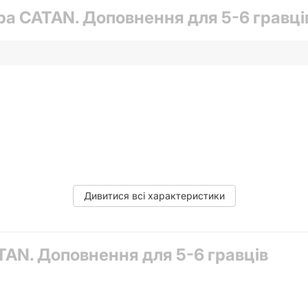
ра CATAN. Доповнення для 5-6 гравці
Дивитися всі характеристики
TAN. Доповнення для 5-6 гравців
ни, 9 карт розвитку, 2 карти-пам'ятки, 4 частини рамки, 2 набор