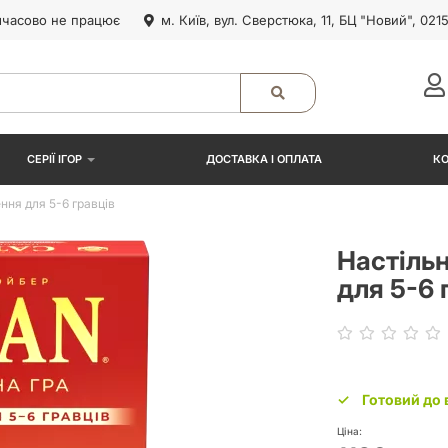
часово не працює
м. Київ, вул. Сверстюка, 11, БЦ "Новий", 021
СЕРІЇ ІГОР
ДОСТАВКА І ОПЛАТА
К
ння для 5-6 гравців
Настіль
для 5-6 
Готовий до 
Ціна: