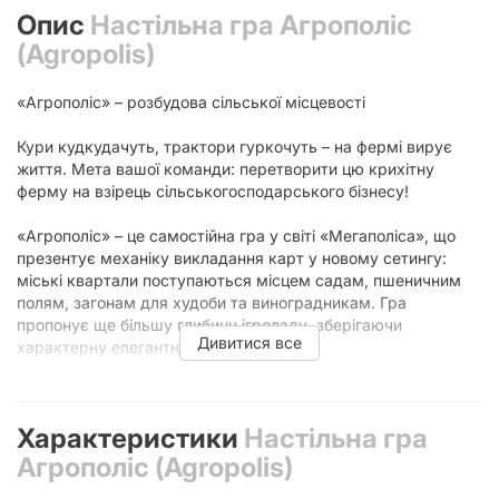
Опис
Настільна гра Агрополіс
(Agropolis)
«Агрополіс» – розбудова сільської місцевості
Кури кудкудачуть, трактори гуркочуть – на фермі вирує
життя. Мета вашої команди: перетворити цю крихітну
ферму на взірець сільськогосподарського бізнесу!
«Агрополіс» – це самостійна гра у світі «Мегаполіса», що
презентує механіку викладання карт у новому сетингу:
міські квартали поступаються місцем садам, пшеничним
полям, загонам для худоби та виноградникам. Гра
пропонує ще більшу глибину ігроладу, зберігаючи
Дивитися все
характерну елегантність оригіналу.
Гра «Agropolis» стала номінанткою на найкращу соло-гру
на Golden Geek 2021 року. Joy також радить звернути увагу
Характеристики
Настільна гра
на ігри «Стежки Тукани» та «Мегаполіс. Повне видання».
Агрополіс (Agropolis)
Правила розміщення