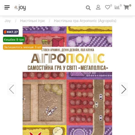
0
0
0
Joy
Настільні ігри
Настільна гра Агрополіс (Agropolis)
7.27
Кешбек 9 грн
Залишилось менше 3 шт