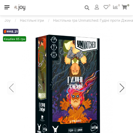
0
0
0
Joy
Настільні ігри
Настільна гра Unmatched: Гудіні проти Джина 
8.21
Кешбек 65 грн