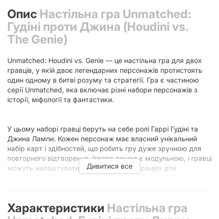
Опис
Настільна гра Unmatched:
Гудіні проти Джина (Houdini vs.
The Genie)
Unmatched: Houdini vs. Genie — це настільна гра для двох
гравців, у якій двоє легендарних персонажів протистоять
один одному в битві розуму та стратегії. Гра є частиною
серії Unmatched, яка включає різні набори персонажів з
історії, міфології та фантастики.
У цьому наборі гравці беруть на себе ролі Гаррі Гудіні та
Джина Лампи. Кожен персонаж має власний унікальний
набір карт і здібностей, що робить гру дуже зручною для
повторного відтворення. Ігрова дошка є модульною, і гравці
Дивитися все
можуть налаштувати її в різних конфігураціях для
створення різних полів бою.
Характеристики
Настільна гра
Гра складається з серії ходів, коли кожен гравець виконує
дії, щоб перемістити своїх персонажів і атакувати свого