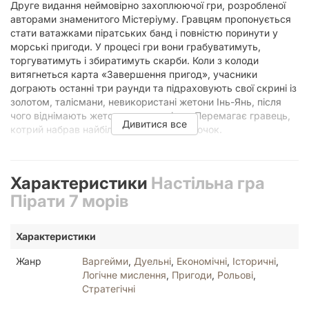
Друге видання неймовірно захоплюючої гри, розробленої
авторами знаменитого Містеріуму. Гравцям пропонується
стати ватажками піратських банд і повністю поринути у
морські пригоди. У процесі гри вони грабуватимуть,
торгуватимуть і збиратимуть скарби. Коли з колоди
витягнеться карта «Завершення пригод», учасники
дограють останні три раунди та підраховують свої скрині із
золотом, талісмани, невикористані жетони Інь-Янь, після
чого віднімають жетони чорних міток. Перемагає гравець,
Дивитися все
котрий набрав найбільше переможних очок.
Планування карт
Характеристики
Настільна гра
Кожен раунд починається із планування дій. Гравці таємно
вибирають карти персонажів і розігрують їх згідно з
Пірати 7 морів
порядком, вказаним на спеціальній лінійці. Гравець повинен
прагнути до того, щоб обраний ним персонаж був єдиним у
поточному раунді - у такому разі гравець отримує бонус-
Характеристики
подарунок, а якщо це перший гравець, він отримує
Жанр
Варгейми
,
Дуельні
,
Економічні
,
Історичні
,
подвійний подарунок.
Логічне мислення
,
Пригоди
,
Рольові
,
Дії персонажів і подарунки
Стратегічні