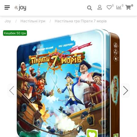
0
0
0
Joy
Настільні ігри
Настільна гра Пірати 7 морів
Кешбек 50 грн