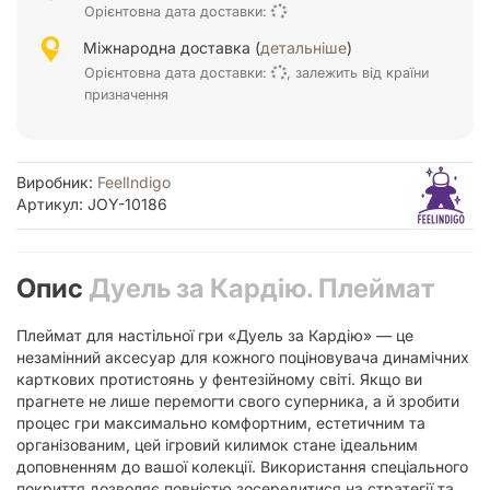
Орієнтовна дата доставки:
Міжнародна доставка (
детальніше
)
Орієнтовна дата доставки:
, залежить від країни
призначення
Виробник:
FeelIndigo
Артикул: JOY-10186
Опис
Дуель за Кардію. Плеймат
Плеймат для настільної гри «Дуель за Кардію» — це
незамінний аксесуар для кожного поціновувача динамічних
карткових протистоянь у фентезійному світі. Якщо ви
прагнете не лише перемогти свого суперника, а й зробити
процес гри максимально комфортним, естетичним та
організованим, цей ігровий килимок стане ідеальним
доповненням до вашої колекції. Використання спеціального
покриття дозволяє повністю зосередитися на стратегії та