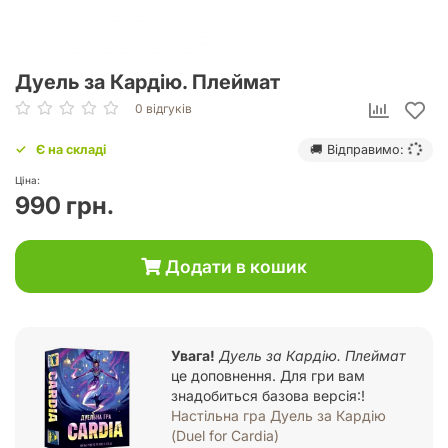
Дуель за Кардію. Плеймат
0 відгуків
Є на складі
🚚 Відправимо:
Ціна:
990 грн.
Додати в кошик
Увага!
Дуель за Кардію. Плеймат
це доповнення. Для гри вам
знадобиться базова версія:!
Настільна гра Дуель за Кардію
(Duel for Cardia)