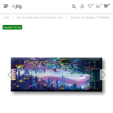
0
0
0
Joy
Аксесуари для настільних ігор
Дуель за Кардію. Плеймат
Кешбек 50 грн