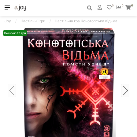
0
0
0
Joy
Настільні ігри
Настільна гра Конотопська відьма
Кешбек 47 грн