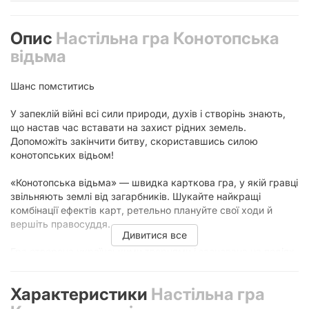
Опис
Настільна гра Конотопська
відьма
Шанс помститись
У запеклій війні всі сили природи, духів і створінь знають,
що настав час вставати на захист рідних земель.
Допоможіть закінчити битву, скориставшись силою
конотопських відьом!
«Конотопська відьма» — швидка карткова гра, у якій гравці
звільняють землі від загарбників. Шукайте найкращі
комбінації ефектів карт, ретельно плануйте свої ходи й
вершіть правосуддя.
Дивитися все
Гра створена українськими творцями і заснована на подіях
сьогодення. Якщо вам цікаво перевтілитися в інших
міфічних персонажів, зверніть увагу також на гру «Монстри
Характеристики
Настільна гра
проти героїв».