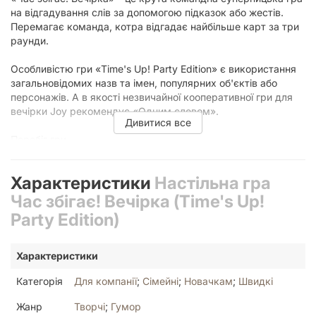
на відгадування слів за допомогою підказок або жестів.
Перемагає команда, котра відгадає найбільше карт за три
раунди.
Особливістю гри «Time's Up! Party Edition» є використання
загальновідомих назв та імен, популярних об'єктів або
персонажів. А в якості незвичайної кооперативної гри для
вечірки Joy рекомендує «Одним словом».
Дивитися все
Перебіг гри
Характеристики
Настільна гра
На початку партії потрібно сформувати колоду з 40
випадкових карт і обрати жовту або синю сторону. Гравці
Час збігає! Вечірка (Time's Up!
діляться на 2-4 команди, від 2 людей в кожній.
Party Edition)
Команди ходять по черзі за годинниковою стрілкою, доки
не відгадають усі 40 карт. Час ходу однієї команди
обмежений пісковим годинником, команди суперників
Характеристики
нагадують про це вигуком «Час збіг!».
Слова необхідно пояснювати згідно правил раунду – в
Категорія
Для компанії
;
Сімейні
;
Новачкам
;
Швидкі
першому раунді описувати фразами, в другому раунді –
Жанр
Творчі
;
Гумор
зробити підказку лише одним словом, а в третьому –