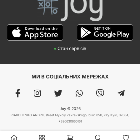
●
Стан сервісів
МИ В СОЦІАЛЬНИХ МЕРЕЖАХ
Joy © 2026
RIABCHENKO ANDRII, street Mykoly Zakrevskogo, build 85B, city Kyiv, 02064,
+380630660161