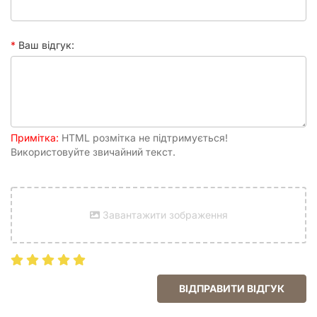
Ваш відгук:
Відеоогляд настільної гри Час збігає! Вечірка (Time's Up!
Party Edition)
Примітка:
HTML розмітка не підтримується!
Використовуйте звичайний текст.
Завантажити зображення
ВІДПРАВИТИ ВІДГУК