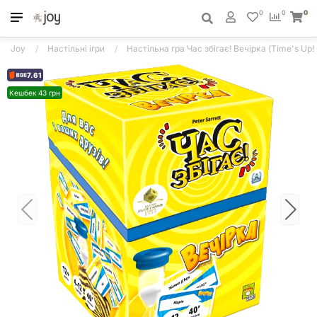
0
0
0
Joy
Настільні ігри
Настільна гра Час збігає! Вечірка (Time's Up! P
7.61
Кешбек 43 грн