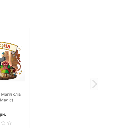
 Магія слів
 Magic)
рн.