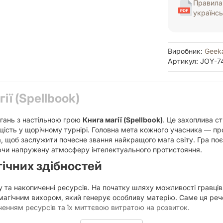
Правила 
українс
Виробник:
Geek
Артикул: JOY-7
ії (Spellbook)
агань з настільною грою
Книга магії (Spellbook)
. Це захоплива ст
вищість у щорічному турнірі. Головна мета кожного учасника — 
, щоб заслужити почесне звання найкращого мага світу. Гра по
чи напружену атмосферу інтелектуального протистояння.
гічних здібностей
 та накопиченні ресурсів. На початку шляху можливості гравців
агічним вихором, який генерує особливу матерію. Саме ця речо
ченням ресурсів та їх миттєвою витратою на розвиток.