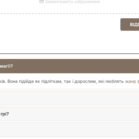
Завантажити зображення
ВІД
магії?
ів. Вона підійде як підліткам, так і дорослим, які люблять
жанр 
грі?