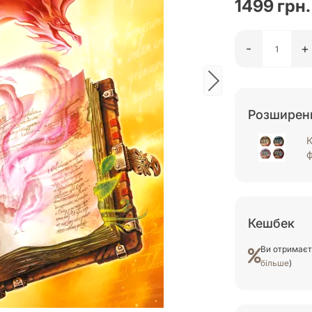
1499 грн.
-
+
Розширенн
К
Кешбек
Ви отримає
більше
)