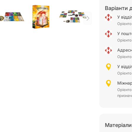
Варіанти 
У відд
Орієнто
У пошт
Орієнто
Адресн
Орієнто
У відд
Орієнто
Міжнар
Орієнто
признач
Матеріали