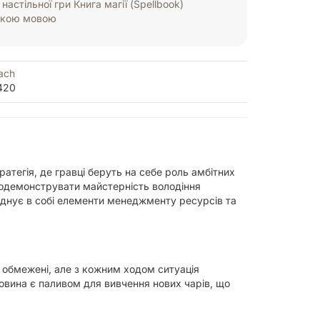
настільної гри Книга магії (Spellbook)
ькою мовою
ach
420
ратегія, де гравці беруть на себе роль амбітних
продемонструвати майстерність володіння
єднує в собі елементи менеджменту ресурсів та
 обмежені, але з кожним ходом ситуація
вина є паливом для вивчення нових чарів, що