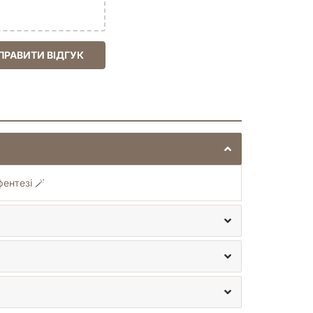
ПРАВИТИ ВІДГУК
фентезі
🪄