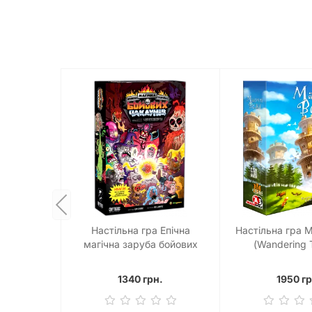
Настільна гра Епічна
Настільна гра М
магічна заруба бойових
(Wandering 
чаклунів. Битва при горі
Череповерла
1340 грн.
1950 гр