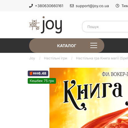
+380630660161
support@joy.co.ua
Тим
КАТАЛОГ
Joy
Настільні ігри
Настільна гра Книга магії (Spel
6.48
Кешбек 75 грн