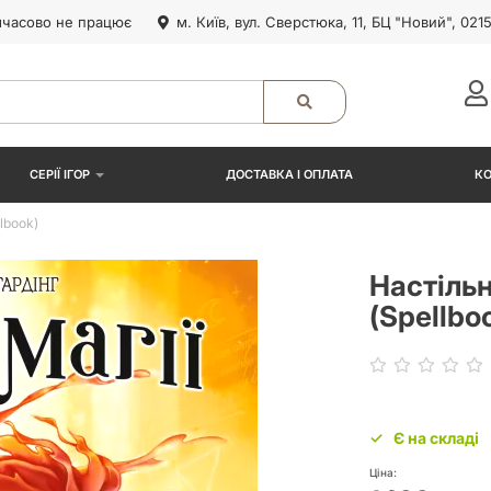
часово не працює
м. Київ, вул. Сверстюка, 11, БЦ "Новий", 021
СЕРІЇ ІГОР
ДОСТАВКА І ОПЛАТА
К
lbook)
Настільн
(Spellbo
Є на складі
Ціна: