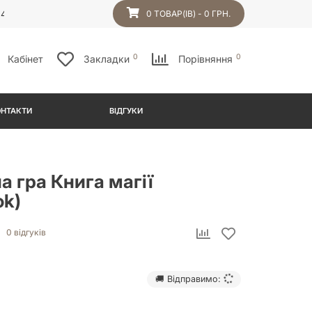
54
0 ТОВАР(ІВ) - 0 ГРН.
0
0
Кабінет
Закладки
Порівняння
ОНТАКТИ
ВІДГУКИ
а гра Книга магії
ok)
0 відгуків
🚚 Відправимо: