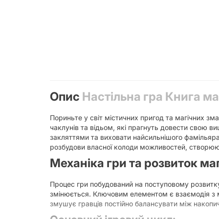
Опис
Настільна гра Книга маг
Пориньте у світ містичних пригод та магічних зм
чаклунів та відьом, які прагнуть довести свою 
закляттями та виховати найсильнішого фамільяра
розбудови власної колоди можливостей, створюю
Механіка гри та розвиток ма
Процес гри побудований на поступовому розвитку
змінюється. Ключовим елементом є взаємодія з м
змушує гравців постійно балансувати між накопи