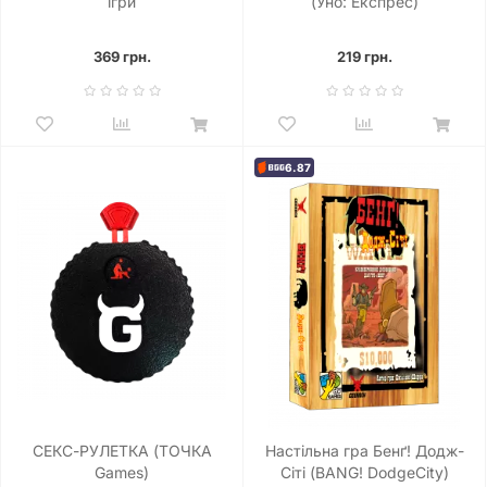
ігри
(Уно: Експрес)
369 грн.
219 грн.
6.87
СЕКС-РУЛЕТКА (ТОЧКА
Настільна гра Бенґ! Додж-
Games)
Сіті (BANG! DodgeCity)