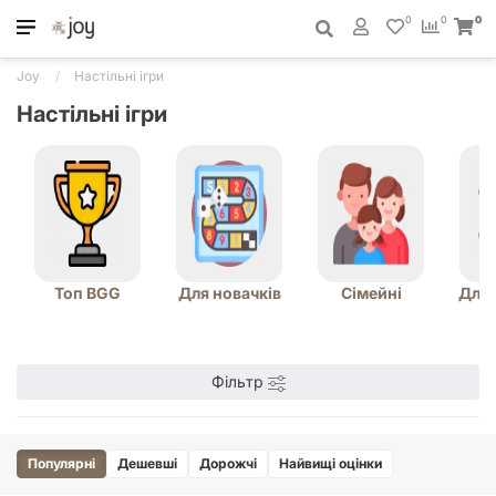
0
0
0
Joy
Настільні ігри
Настільні ігри
Топ BGG
Для новачків
Сімейні
Для 
Фільтр
Популярні
Дешевші
Дорожчі
Найвищі оцінки