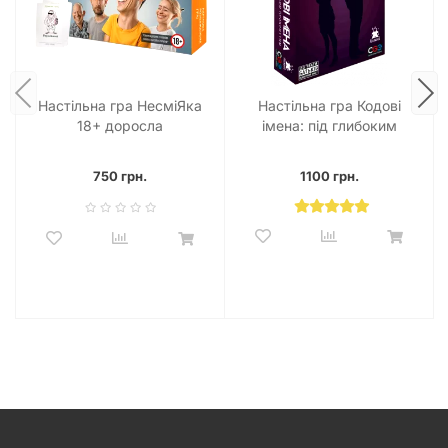
Настільна гра НесміЯка
Настільна гра Кодові
18+ доросла
імена: під глибоким
прикриттям (18+!)
750 грн.
1100 грн.