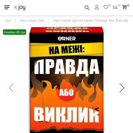
0
0
0
Joy
Настільні ігри
Настільна гра На межі: Правда або Виклик
Кешбек 45 грн