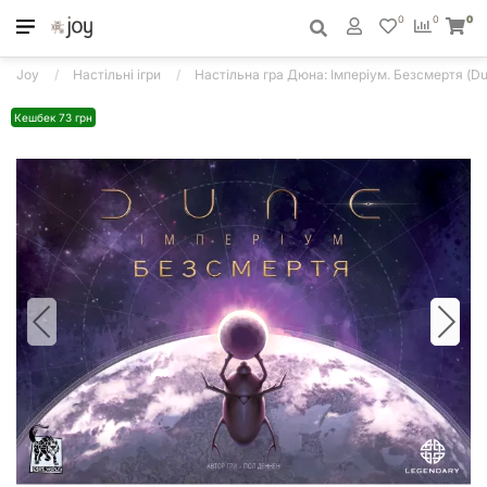
0
0
0
Joy
Настільні ігри
Настільна гра Дюна: Імперіум. Безсмертя (Dun
Кешбек 73 грн