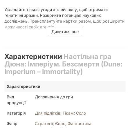
Укладайте тіньові угоди з тлейлаксу, щоб отримати
генетичні зразки. Розкрийте потенціал наукових
досліджень. Трансплантуйте картки разом, щоб розширити
можливості своїх агентів.
Дивитися все
Досліджуйте всесвіт можливостей із Dune: Imperium –
Immortality.
Характеристики
Настільна гра
Дюна: Імперіум. Безсмертя (Dune:
Imperium – Immortality)
Характеристики
Вид
Доповнення до гри
продукції
Категорія
Для підлітків
;
Гікам
;
Соло
Жанр
Стратегії
;
Євро
;
Фантастика