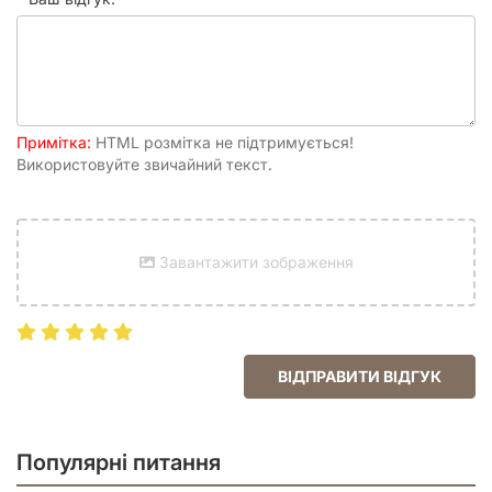
Мова
Українська
Текст у грі
Мало
У коробці
Поле Бене Тлейлакс, 30 карт колоди
Імперіуму, Накладна плитка дослідної
станції, 18 карт колоди тлейлаксу, 1 карта
Примітка:
HTML розмітка не підтримується!
резерву, 15 карт інтриг, 4 карти Дому
Використовуйте звичайний текст.
Гаґал, 4 жетони атоміксу, 8 початкових
карт, 8 фішок
Час партії
60 - 120 хвилин
Завантажити зображення
Друковане видання
Ілюстратор
Clay Brooks, Nate Storm
ВІДПРАВИТИ ВІДГУК
Популярні питання