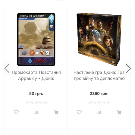
Промокарта Повстання
Настільна гра Дюна: Гра
Арракісу - Дюна:
про війну та дипломатію
Імперіум - Піднесення
(Dune: A Game of
Conquest and Diplomacy)
50 грн.
2390 грн.