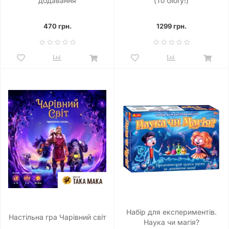
додавання
(To Glory!)
470 грн.
1299 грн.
Набір для експериментів.
Настільна гра Чарівний світ
Наука чи магія?