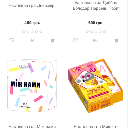
Настільна гра Доббль
Настільна гра Дивозвірі
Володар Перснів і Гобіт
(Dobble: The Lord of the
Rings & Hobbit)
450 грн.
699 грн.
Настільна гра Між нами
Настільна гра Мишка-