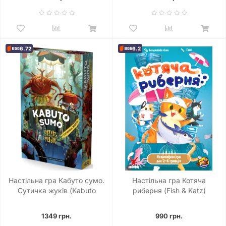
6.72
6.2
Настільна гра Кабуто сумо.
Настільна гра Котяча
Сутичка жуків (Kabuto
риберня (Fish & Katz)
Sumo)
1349 грн.
990 грн.