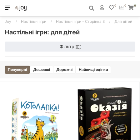
0
0
0
Joy
Настільні ігри
Настільні ігри - Сторінка 3
Для дітей
Настільні ігри: для дітей
Фільтр
Популярні
Дешевші
Дорожчі
Найвищі оцінки