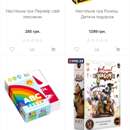
Настільна гра Перевір свій
Настільна гра Розкіш.
лексикон
Дитяча подорож
королівством (Splendor
Kids)
285 грн.
1299 грн.
6.38