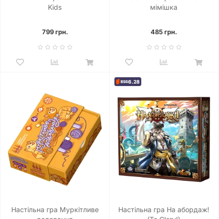
Kids
мімішка
799 грн.
485 грн.
6.28
Настільна гра Муркітливе
Настільна гра На абордаж!