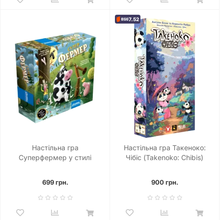
7.52
Настільна гра
Настільна гра Такеноко:
Суперфермер у стилі
Чібіс (Takenoko: Chibis)
Ранчо
Ювілейне видання
699 грн.
900 грн.