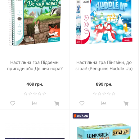
Настільна гра Підземні
Настільна гра Пінгвіни, до
пригоди або Де чия нора?
зграї! (Penguins Huddle Up)
Дорожня магнітна гра
469 грн.
899 грн.
7.26