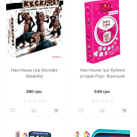
Настільна гра Кескіфе
Настільна гра Кубики
(Keskife)
історій Рорі: Фантазія
(Rory's Story Cubes:
Fantasia)
390 грн.
549 грн.