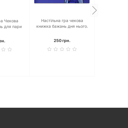
Настільна гра чекова
ра Чекова
книжка бажань дня нього.
ь для пари
Спокуса
тика"
250 грн.
рн.