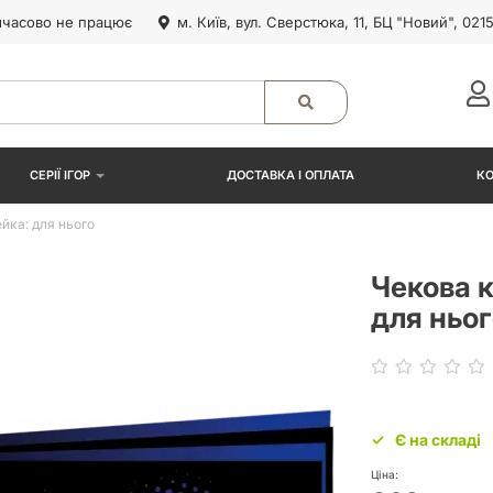
часово не працює
м. Київ, вул. Сверстюка, 11, БЦ "Новий", 021
СЕРІЇ ІГОР
ДОСТАВКА І ОПЛАТА
К
йка: для нього
Чекова 
для ньог
Є на складі
Ціна: