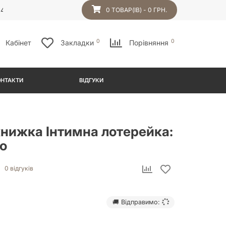
54
0 ТОВАР(ІВ) - 0 ГРН.
0
0
Кабінет
Закладки
Порівняння
ОНТАКТИ
ВІДГУКИ
книжка Інтимна лотерейка:
о
0 відгуків
🚚 Відправимо: