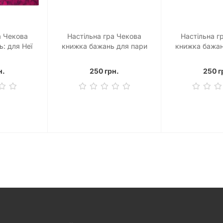
а Чекова
Настільна гра Чекова
Настільна г
: для Неї
книжка бажань для пари
книжка бажан
"Пристрасть"
"Роман
н.
250 грн.
250 г