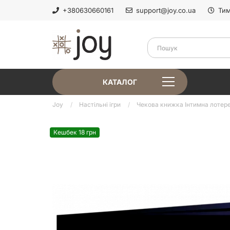
+380630660161
support@joy.co.ua
Тим
КАТАЛОГ
Joy
Настільні ігри
Чекова книжка Інтимна лотере
Кешбек 18 грн