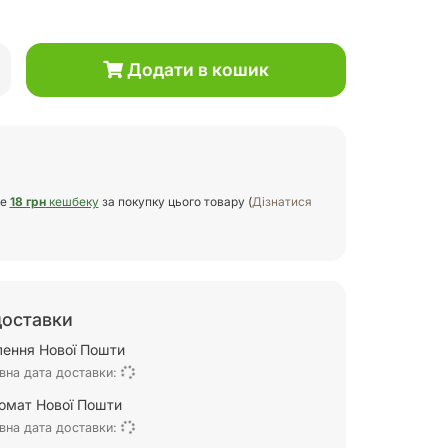
Додати в кошик
те
18 грн
кешбеку
за покупку цього товару (
Дізнатися
доставки
ілення Нової Пошти
вна дата доставки:
омат Нової Пошти
вна дата доставки: