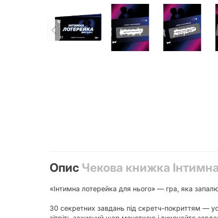
Опис
Чекова книжка Інтимна
«Інтимна лотерейка для нього» — гра, яка запал
30 секретних завдань під скретч-покриттям — усе
зітріть захисний шар монеткою і виконайте завда