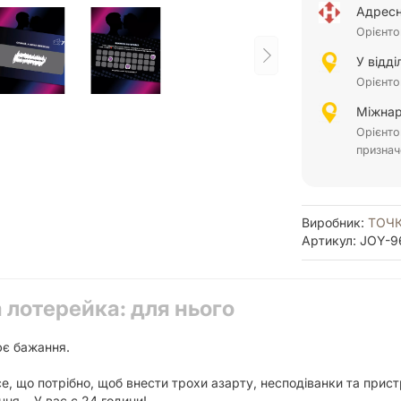
Адресн
Орієнто
У відд
Орієнто
Міжнар
Орієнто
признач
Виробник:
ТОЧК
Артикул: JOY-9
 лотерейка: для нього
ює бажання.
, що потрібно, щоб внести трохи азарту, несподіванки та пристра
ння… У вас є 24 години!