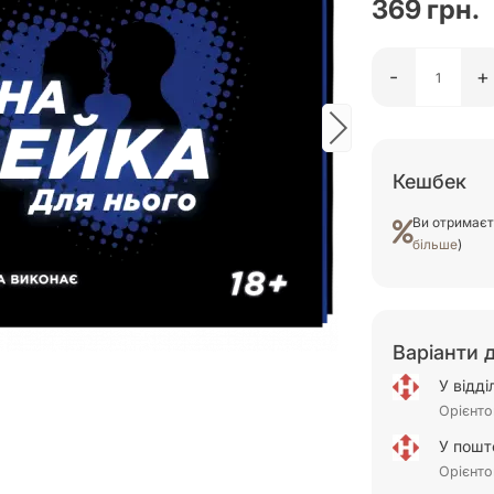
369 грн.
-
+
Кешбек
Ви отримає
більше
)
Варіанти 
У відд
Орієнто
У пошт
Орієнто