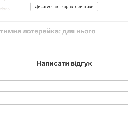
Дивитися всі характеристики
Мало
Чекова книжка (30 завдань)
тимна лотерейка: для нього
Написати відгук