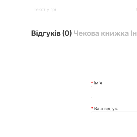
Текст у грі
У коробці
Відгуків (0)
Чекова книжка Ін
ім'я
Ваш відгук: