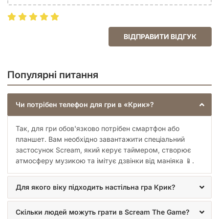
Примарне обличчя телефонуватиме вам через застосунок
із провокаціями, погрозами або навіть метою
переслідування гравців. Коли маніяк називає свою локацію
або переслідує одного з учасників, розмістіть фігурку
ВІДПРАВИТИ ВІДГУК
Примарного обличчя у відповідній локації на планшеті або
перед названим гравцем.
Щоб утекти від вбивці, потрібно скидати карти з руки.
Популярні питання
Допомагайте переслідуваному учаснику: обмінюйтесь
потрібними картами, швидко приймайте рішення. Встигніть
врятувати один одного, адже якщо вбивця наздожене
Чи потрібен телефон для гри в «Крик»?
одного з вас – програють всі.
Кінець гри
Так, для гри обов'язково потрібен смартфон або
планшет. Вам необхідно завантажити спеціальний
Час є обмеженим, а тому, коли він добігатиме до кінця, на
застосунок Scream, який керує таймером, створює
екрані застосунку з’явиться таймер. Якщо ви встигли
атмосферу музикою та імітує дзвінки від маніяка 📱.
завершити всі сцени до закінчення таймера, натисніть
відповідну кнопку на екрані. Ваша команда встигла
врятуватися від Примарного обличчя і ви в безпеці!
Для якого віку підходить настільна гра Крик?
Скільки людей можуть грати в Scream The Game?