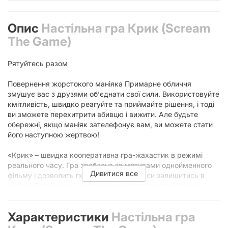
Опис
Настільна гра Крик (Scream
The Game)
Рятуйтесь разом
Повернення жорстокого маніяка Примарне обличчя
змушує вас з друзями об’єднати свої сили. Використовуйте
кмітливість, швидко реагуйте та приймайте рішення, і тоді
ви зможете перехитрити вбивцю і вижити. Але будьте
обережні, якщо маніяк зателефонує вам, ви можете стати
його наступною жертвою!
«Крик» – швидка кооперативна гра-жахастик в режимі
реального часу. Гра зроблена за мотивами однойменного
Дивитися все
фільму і дозволить перевірити свої шанси залишитись в
живих. Спеціальний застосунок дозволить вам швидко
розібратись в правилах та точно відчути напруженість
атмосфери, яку доповнюють тематичний арт й компоненти
Характеристики
Настільна гра
гри.