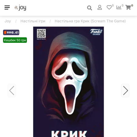
0
0
0
Joy
Настільні ігри
Настільна гра Крик (Scream The Game)
6.41
Кешбек 50 грн