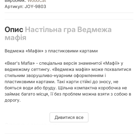
Виробник:
WoodCat
Артикул: JOY-9803
Опис
Настільна гра Ведмежа
мафія
Ведмежа «Мафія» з пластиковими картами
«Bear's Mafia» - спеціальна версія знаменитої «Мафії» у
ведмежому сеттингу. «Ведмежа мафія» може похвалитися
стильним зворушливо-нуарним оформленням і
пластиковими картами. Такі карти стійкі до зносу, не
бояться води або бруду. Щільна компактна коробочка не
займає багато місця, її без проблем можна взяти з собою в
дорогу.
Дивитися все
Детективна розмовна гра
Гра ведеться за стандартними правилами «Мафії». Мирні