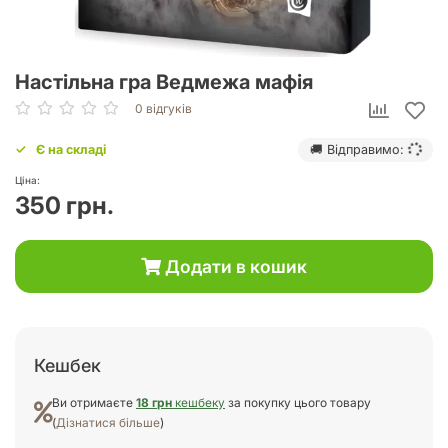
Настільна гра Ведмежа мафія
0 відгуків
Є на складі
🚚 Відправимо:
Ціна:
350 грн.
Додати в кошик
Кешбек
Ви отримаєте
18 грн
кешбеку
за покупку цього товару
(
Дізнатися більше
)