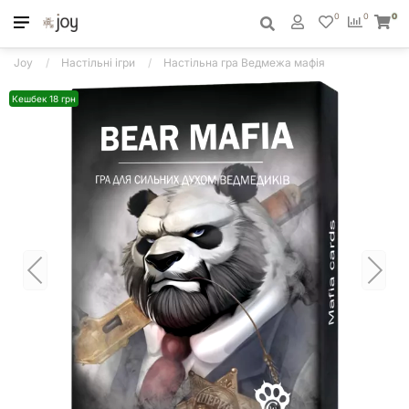
0
0
0
Joy
Настільні ігри
Настільна гра Ведмежа мафія
Кешбек 18 грн