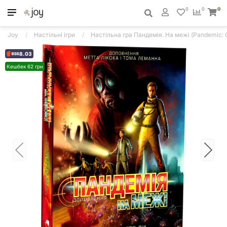
0
0
0
Joy
Настільні ігри
Настільна гра Пандемія. На межі (Pandemic: O
8.03
Кешбек 62 грн