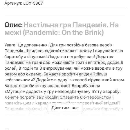
Артикул: JOY-5867
Опис
Настільна гра Пандемія. На
межі (Pandemic: On the Brink)
Увага! Це доповнення. Для гри потрібна базова версія
Пандемія. Швидше надягайте халат і маску і вирушайте на
боротьбу з вірусами! Людство потребує вас! Додаток
Пандемія: На грані дає можливість грати вп'ятьох, додає 6
ролей, 8 подій та 3 випробування, які можна вводити в гру
разом або окремо. Бажаєте зробити епідемії більш
небезпечними? Додайте в одну із хвороб вірулентний штам.
Бажаєте зробити гру складніше? Випробування
«Мутація» додасть у гру непередбачувану п'яту хворобу.
Хочете пограти за лиходія? Ставайте біо-терористом і
покажіть цим лікарям справжній жах всесвітньої епідемії!
Дивитися все
Пандемія: На межі – чудова нагода продовжити боротьбу з
хворобами. Боротьбу, у якій вирішальним може бути як
точний розрахунок, так і випадковість, яка сплутає всі ваші
плани і змусить знову напружено шукати вихід.