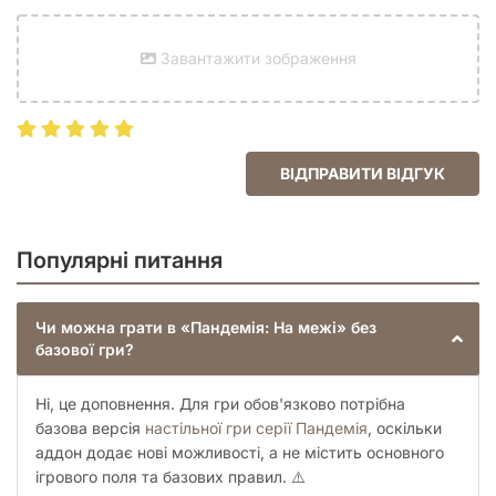
Рейтинг
8.03
Завантажити зображення
BGG
Друковане видання
Ілюстратор
Chris Quilliams, Hans-Georg Schneider, Josh
Cappel, Régis Moulun, Tom Thiel
ВІДПРАВИТИ ВІДГУК
Популярні питання
Чи можна грати в «Пандемія: На межі» без
базової гри?
Ні, це доповнення. Для гри обов'язково потрібна
базова версія
настільної гри серії Пандемія
, оскільки
аддон додає нові можливості, а не містить основного
ігрового поля та базових правил. ⚠️