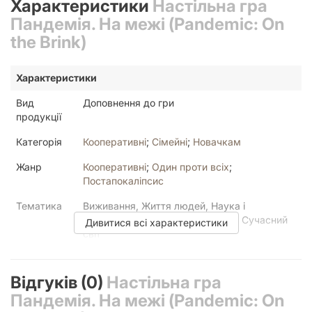
Характеристики
Настільна гра
Пандемія. На межі (Pandemic: On
the Brink)
Характеристики
Вид
Доповнення до гри
продукції
Категорія
Кооперативні
;
Сімейні
;
Новачкам
Жанр
Кооперативні
;
Один проти всіх
;
Постапокаліпсис
Тематика
Виживання, Життя людей, Наука і
технології, Подорожі і відкриття, Сучасний
Дивитися всі характеристики
світ
Автор
Matt Leacock, Thomas Lehmann
Відгуків (0)
Настільна гра
Серія
Пандемія
Пандемія. На межі (Pandemic: On
Базова гра
Пандемія