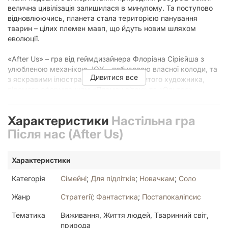
велична цивілізація залишилася в минулому. Та поступово
відновлюючись, планета стала територією панування
тварин – цілих племен мавп, що йдуть новим шляхом
еволюції.
«After Us» – гра від геймдизайнера Флоріана Сірієйша з
улюбленою механікою JOY – побудовою власної колоди, та
Дивитися все
з яскравими ілюстраціями від талановитого художника,
відомого оформленням «Племен вітру» та «Ольтре».
Перебіг гри
Характеристики
Настільна гра
На початку партії колода кожного гравця містить карти
Після нас (After Us)
мавп лише одного типу – тамарини, а в ході гри гравці
розбудовуватимуть свою колоду на власний смак. Кожен
Характеристики
раунд складається з трьох фаз:
Категорія
Сімейні
;
Для підлітків
;
Новачкам
;
Соло
Збір племені. Кожен гравець дістає зі своєї колоди 4 карти
Жанр
Стратегії
;
Фантастика
;
Постапокаліпсис
та розміщує їх в ряд під планшетом так, щоб отримати з
них максимальну вигоду. Символи на картах розміщені
Тематика
Виживання, Життя людей, Тваринний світ,
таким чином, що можуть збігатися з комірками на сусідніх
природа