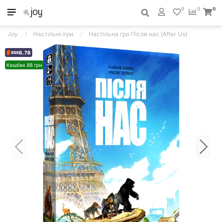
0
0
0
Joy
Настільні ігри
Настільна гра Після нас (After Us)
6.78
Кешбек 88 грн