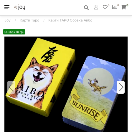
0
0
0
Joy
Карти Таро
Карти ТАРО Собака Айбо
Кешбек 10 грн