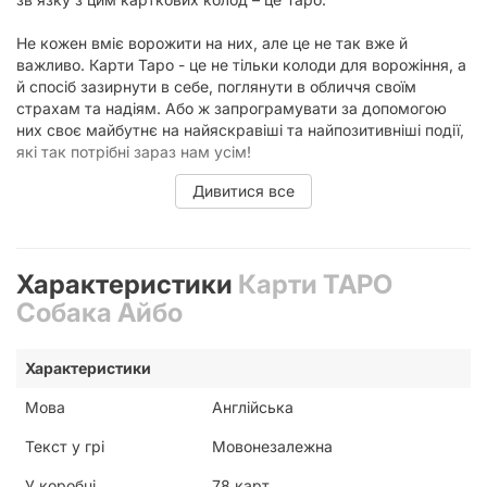
Не кожен вміє ворожити на них, але це не так вже й
важливо. Карти Таро - це не тільки колоди для ворожіння, а
й спосіб зазирнути в себе, поглянути в обличчя своїм
страхам та надіям. Або ж запрограмувати за допомогою
них своє майбутнє на найяскравіші та найпозитивніші події,
які так потрібні зараз нам усім!
Дивитися все
Особливості Таро Собака Айбо
Характеристики
Карти ТАРО
Особливості карток:
Собака Айбо
Розмір карти: 60х100 мм
Характеристики
Закруглені кути
Мова
Англійська
Текст у грі
Мовонезалежна
У коробці
78 карт