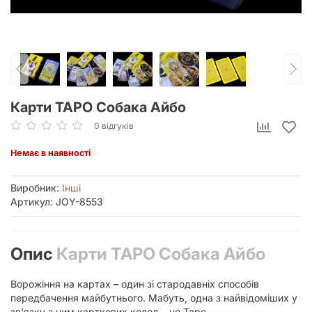
Карти ТАРО Собака Айбо
0 відгуків
Немає в наявності
Виробник:
Інші
Артикул: JOY-8553
Опис
Карти ТАРО Собака Айбо
Ворожіння на картах – один зі стародавніх способів
передбачення майбутнього. Мабуть, одна з найвідоміших у
зв'язку з цим карткових колод – це Таро.