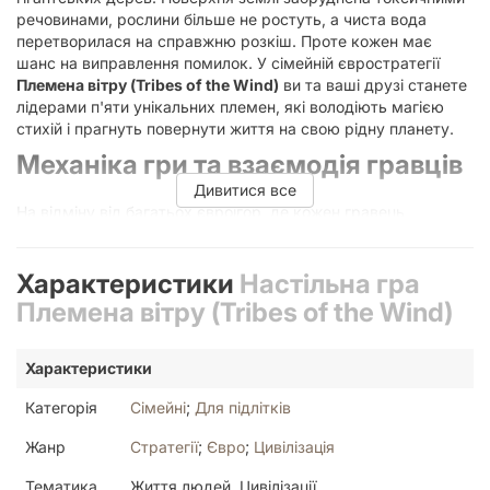
речовинами, рослини більше не ростуть, а чиста вода
перетворилася на справжню розкіш. Проте кожен має
шанс на виправлення помилок. У сімейній євростратегії
Племена вітру (Tribes of the Wind)
ви та ваші друзі станете
лідерами п'яти унікальних племен, які володіють магією
стихій і прагнуть повернути життя на свою рідну планету.
Механіка гри та взаємодія гравців
Дивитися все
На відміну від багатьох євроігор, де кожен гравець
зосереджений лише на своєму планшеті,
Племена вітру
пропонують глибоку та динамічну взаємодію. Головним
інструментом впливу на ігровий процес є карти стихій:
Характеристики
Настільна гра
вогню, води, вітру та землі. Ви виступаєте в ролі
Племена вітру (Tribes of the Wind)
справжнього Аватара, керуючи цими силами для
досягнення своїх цілей. Кожна стихія має свої особливості, і
вміння комбінувати їх дозволяє створювати потужні
Характеристики
ефекти, що змінюють хід партії.
Категорія
Сімейні
;
Для підлітків
Особливість карт та стратегічний
підхід
Жанр
Стратегії
;
Євро
;
Цивілізація
Тематика
Життя людей, Цивілізації