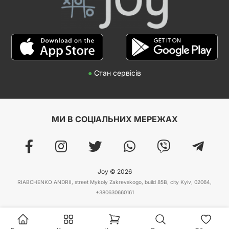
●
Стан сервісів
МИ В СОЦІАЛЬНИХ МЕРЕЖАХ
Joy © 2026
RIABCHENKO ANDRII, street Mykoly Zakrevskogo, build 85B, city Kyiv, 02064,
+380630660161