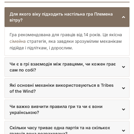
Гра вражає своєю візуальною складовою. Малюнки на
Для якого віку підходить настільна гра Племена
картках виконані в ніжних тонах, які нагадують класичні
вітру?
анімаційні фільми, створюючи особливий настрій спокою та
надії. Кожна ілюстрація детально пропрацьована, що
дозволяє повністю зануритися в атмосферу пост-
Гра рекомендована для гравців від 14 років. Це якісна
апокаліптичного, але водночас казкового світу.
сімейна
стратегія, яка завдяки зрозумілим механікам
підійде і підліткам, і дорослим.
Окремо варто відзначити якість компонентів. Мініатюри
храмів, селищ та вершників вітру мають естетичний вигляд
і приємні на дотик. Використання якісного пластику та
Чи є в грі взаємодія між гравцями, чи кожен грає
дерева в деталях підкреслює преміальність видання та
сам по собі?
додає тактильного задоволення від кожного ходу. Навіть
планшети гравців мають покриття, що запобігає швидкому
зносу при інтенсивному використанні.
Які основні механіки використовуються в Tribes
of the Wind?
Кому підійде ця гра?
Чи важко вивчити правила гри та чи є вони
Це ідеальний вибір для тих, хто шукає баланс між
українською?
складністю стратегії та доступністю сімейної гри. Вона
підійде як досвідченим гравцям у "євро", які цінують чіткі
правила та математичний баланс, так і тим, хто тільки хоче
Скільки часу триває одна партія та на скількох
спробувати себе в управлінні ресурсами та розвитці
гравців вона розрахована?