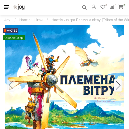
0
0
0
Joy
Настільні ігри
Настільна гра Племена вітру (Tribes of the Wi
7.32
Кешбек 98 грн