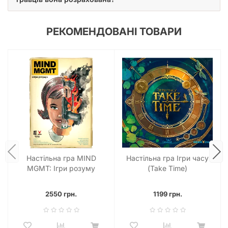
цивілізації. Завдяки зрозумілим механікам та привабливому
оформленню,
Племена вітру
стануть чудовим доповненням
будь-якої колекції. Після того, як ви очистите свою планету,
РЕКОМЕНДОВАНІ ТОВАРИ
ця гра стане чудовим містком до більш масштабних
проектів з тераформування та складніших економічних
стратегій.
Настільна гра MIND
Настільна гра Ігри часу
MGMT: Ігри розуму
(Take Time)
2550 грн.
1199 грн.