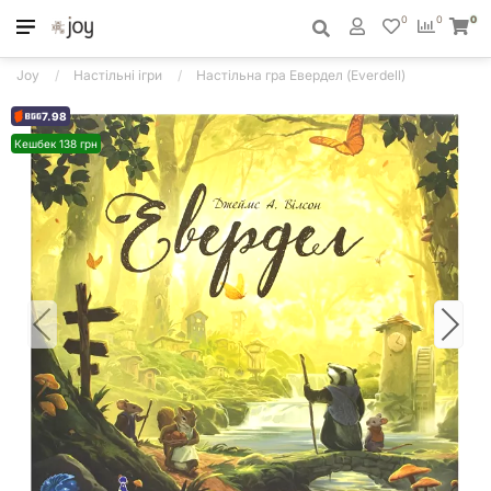
0
0
0
Joy
Настільні ігри
Настільна гра Евердел (Everdell)
7.98
Кешбек 138 грн