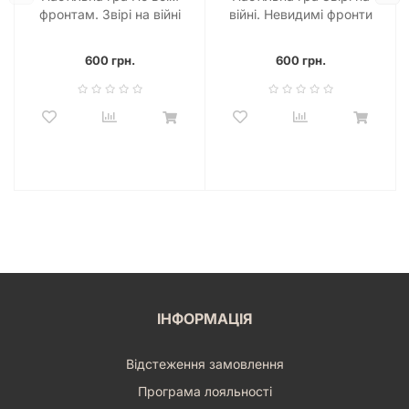
фронтам. Звірі на війні
війні. Невидимі фронти
(Air, Land, and Sea:
(Critters At War: Flies, Lies
Critters at War)
& Supplies)
600 грн.
600 грн.
ІНФОРМАЦІЯ
Відстеження замовлення
Програма лояльності