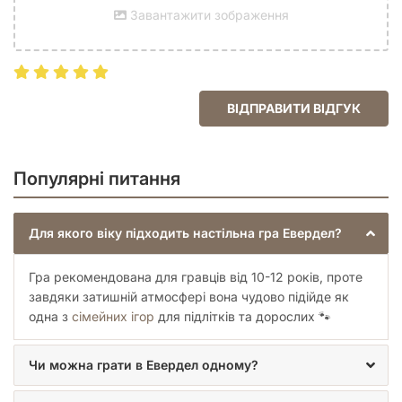
приготування до пори року, гравець забирає назад усі
Завантажити зображення
виставлені фішки. Навесні гравець отримує одного
додаткового робітника й активує карти виробництва
у своєму місті. Влітку гравець отримує одного нового
робітника та може взяти до двох карт з Левади. Восени
гравець отримує двох додаткових робітників і активує
ВІДПРАВИТИ ВІДГУК
карти виробництва у своєму місті.
Популярні питання
Кінець гри
Гра закінчується, коли всі гравці спасують в останній порі
Для якого віку підходить настільна гра Евердел?
року. Учасники підсумовують переможні очки на картах і
жетонах. Далі вони рахують бонуси на своїх картах
процвітання та додають очки за подорожі та події.
Гра рекомендована для гравців від 10-12 років, проте
Перемагає гравець із найбільшою кількістю очок.
завдяки затишній атмосфері вона чудово підійде як
одна з
сімейних ігор
для підлітків та дорослих 🐾
Чи можна грати в Евердел одному?