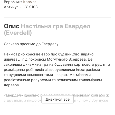
Виробник:
Ігромаг
Артикул: JOY-9108
Опис
Настільна гра Евердел
(Everdell)
Ласкаво просимо до Еверделу!
Неймовірно красиве євро про будівництво звірячої
цивілізації під покровом Могутнього Вседрева. Це
захоплива динамічна гра на будування карткового рушія та
розміщення робітників зі зворушливими ілюстраціями
та чудовими компонентами – звірятами-міплами,
реалістичними ресурсами та величезним тривимірним
деревом.
«Евердел» ідеально підійде для гри в сімейному колі або ж
Дивитися все
з друзями, а якщо охочих не знайдеться (у чому Joy дуже
сумнівається, адже перед такою красою неможливо
встояти), у гру можна пограти й поодинці.