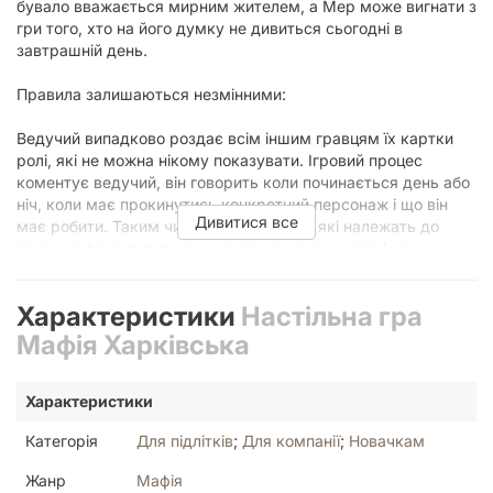
бувало вважається мирним жителем, а Мер може вигнати з
гри того, хто на його думку не дивиться сьогодні в
завтрашній день.
Правила залишаються незмінними:
Ведучий випадково роздає всім іншим гравцям їх картки
ролі, які не можна нікому показувати. Ігровий процес
коментує ведучий, він говорить коли починається день або
ніч, коли має прокинутись конкретний персонаж і що він
Дивитися все
має робити. Таким чином, вночі гравці, які належать до
групи мафіозі, будуть вказувати на своїх жертв (які
вибувають з гри, якщо інший персонаж не втрутиться). А
вдень всі активні гравці будуть обговорювати хто на їхню
Характеристики
Настільна гра
думку є мафією і намагатися вигнати їх. Перемагає одна з
груп - мирні жителі, або мафія.
Мафія Харківська
Характеристики
Категорія
Для підлітків
;
Для компанії
;
Новачкам
Жанр
Мафія