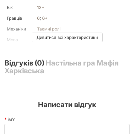
Вік
12+
Гравців
6
;
6+
Механіки
Таємні ролі
Дивитися всі характеристики
Мова
Українська
Текст у грі
Мало
Відгуків (0)
У коробці
16 карт ролей
Настільна гра Мафія
Харківська
Час партії
15 - 30 хвилин
Написати відгук
ім'я