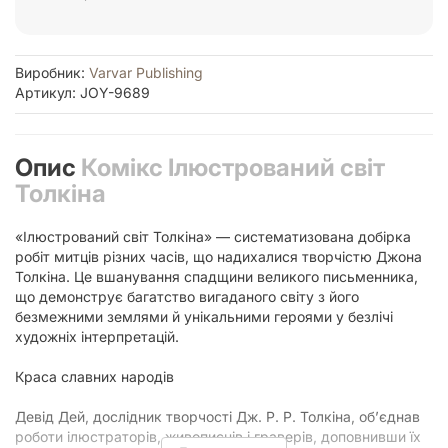
Виробник:
Varvar Publishing
Артикул: JOY-9689
Опис
Комікс Ілюстрований світ
Толкіна
«Ілюстрований світ Толкіна» — систематизована добірка
робіт митців різних часів, що надихалися творчістю Джона
Толкіна. Це вшанування спадщини великого письменника,
що демонструє багатство вигаданого світу з його
безмежними землями й унікальними героями у безлічі
художніх інтерпретацій.
Краса славних народів
Девід Дей, дослідник творчості Дж. Р. Р. Толкіна, об’єднав
роботи ілюстраторів, живописців і граверів, доповнивши їх