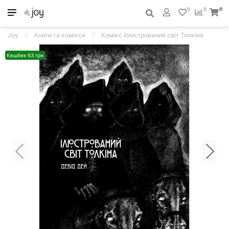
0
0
0
Joy
Книги та комікси
Комікс Ілюстрований світ Толкіна
Кешбек 63 грн