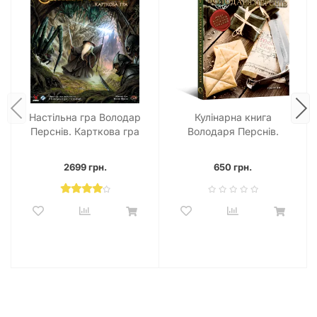
Настільна гра Володар
Кулінарна книга
Перснів. Карткова гра
Володаря Перснів.
(The Lord of the Rings:
Неофіційне ілюстроване
The Card Game)
видання
2699 грн.
650 грн.