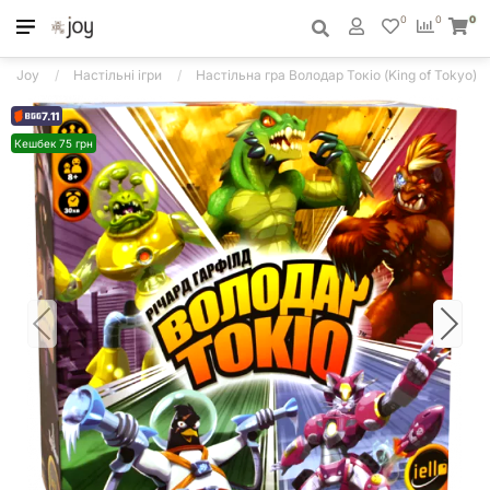
0
0
0
Joy
Настільні ігри
Настільна гра Володар Токіо (King of Tokyo)
7.11
Кешбек 75 грн