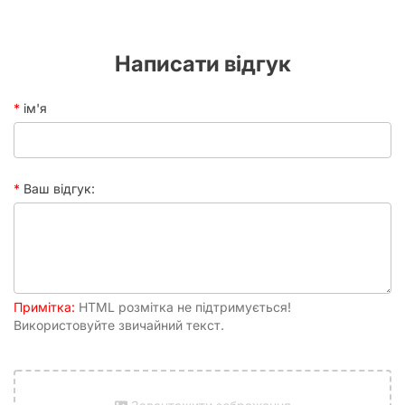
Час
20 - 60 хвилин
набирає двадцять переможних очок або знищує всіх
партії
супротивників.
Рейтинг
7.11
Написати відгук
BGG
ім'я
Ваш відгук:
Примітка:
HTML розмітка не підтримується!
Використовуйте звичайний текст.