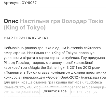
Артикул: JOY-9037
Опис
Настільна гра Володар Токіо
(King of Tokyo)
«ЦАР ГОРИ» НА КУБИКАХ
Неймовірно фанова гра, яка є одним із стовпів лайтового
америтреша. Настільна гра «King of Tokyo» пропонує
учасникам зіграти в «царя гори» на кубиках. Гру придумав
Річард Гарфілд, творець мегапопулярної колекційної
карткової гри «Magic the Gathering». З 2011 по 2013 роки
«Повелитель Токіо» ставав номінантом дюжини престижних
конкурсів і переможцем «Golden Geek-2012» (найкраща гра
для дітей, краща сімейна гра і краща паті-гра), «Ludoteca
Ideale-2012», «Guldbrikken-2013» і «Nederlandse Spellenprijs-
Дивитися все
2013». На даний момент гра входить в ТОП-50 кращих
сімейних ігор за версією сайту «BoardGameGeek».